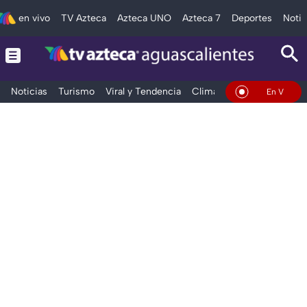
en vivo
TV Azteca
Azteca UNO
Azteca 7
Deportes
Notic
Noticias
Turismo
Viral y Tendencia
Clima
Deportes
Espec
En Vivo