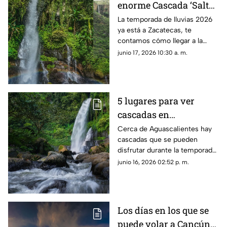
enorme Cascada ‘Salto
Las Lajas’ en Zacatecas
La temporada de lluvias 2026
ya está a Zacatecas, te
en temporada de
contamos cómo llegar a la
lluvias 2026
Cascada ‘Salto Las Lajas’ en
junio 17, 2026 10:30 a. m.
Monte Escobedo desde la
capital
5 lugares para ver
cascadas en
Aguascalientes durante
Cerca de Aguascalientes hay
cascadas que se pueden
la temporada de lluvias
disfrutar durante la temporada
2026
de lluvia 2026; te dejamos
junio 16, 2026 02:52 p. m.
cinco recomendaciones
Los días en los que se
puede volar a Cancún