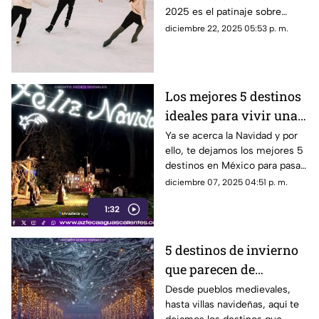
Aguascalientes en
2025 es el patinaje sobre
Navidad 2025
hielo; te decimos dónde está
diciembre 22, 2025 05:53 p. m.
la pista de hielo en
Aguascalientes
Los mejores 5 destinos
ideales para vivir una
Navidad inolvidable en
Ya se acerca la Navidad y por
ello, te dejamos los mejores 5
México
destinos en México para pasar
la temporada en familia,
diciembre 07, 2025 04:51 p. m.
amigos o con pareja
1:32
5 destinos de invierno
que parecen de
película; pueblos
Desde pueblos medievales,
hasta villas navideñas, aquí te
nevados y villas