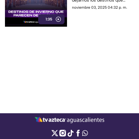
dejamos los destinos que
navideñas para visitar
parecen sacados de una
noviembre 03, 2025 04:32 p. m.
este 2025
película para visitar en invierno
1:35
2025