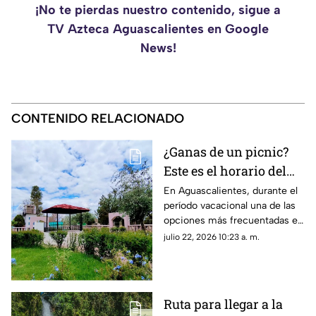
¡No te pierdas nuestro contenido, sigue a
TV Azteca Aguascalientes en Google
News!
CONTENIDO RELACIONADO
¿Ganas de un picnic?
Este es el horario del
Parque Rodolfo
En Aguascalientes, durante el
período vacacional una de las
Landeros en
opciones más frecuentadas es
Aguascalientes
ir al Parque Rodolfo Landeros
julio 22, 2026 10:23 a. m.
mejor conocido como Parque
Héroes
Ruta para llegar a la