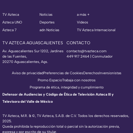
TV Azteca
Noticias
a más +
Azteca UNO
Deportes
Videos
Azteca 7
adn Noticias
TV Azteca Internacional
TV AZTECA AGUASCALIENTES
CONTACTO
Av. Aguascalientes Sur 1202, Jardines
contacto@tvazteca.com
de las Fuentes,
449 917 2464 | Conmutador
20270 Aguascalientes, Ags.
Aviso de privacidad
Preferencias de Cookies
Derechos
Inversionistas
Promo Espacio
Trabaja con nosotros
Programa de ética, integridad y cumplimiento
Defensor de Audiencias y Código de Ética de Televisión Azteca III y
Televisora del Valle de México
TV Azteca, M.R. & ©, TV Azteca, S.A.B. de C.V. Todos los derechos reservados,
2025.
Queda prohibida la reproducción total o parcial sin la autorización previa,
expresa y por escrito de su titular.