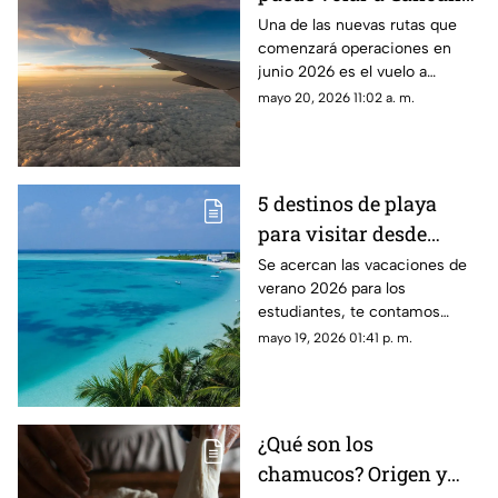
desde el Aeropuerto de
Una de las nuevas rutas que
comenzará operaciones en
Aguascalientes
junio 2026 es el vuelo a
Cancún desde el Aeropuerto
mayo 20, 2026 11:02 a. m.
de Aguascalientes; te decimos
los días y horarios para volar
5 destinos de playa
para visitar desde
Aguascalientes en
Se acercan las vacaciones de
verano 2026 para los
vacaciones de verano
estudiantes, te contamos
2026
enseguida los destinos de
mayo 19, 2026 01:41 p. m.
playa para visitar cerca de
Aguascalientes
¿Qué son los
chamucos? Origen y