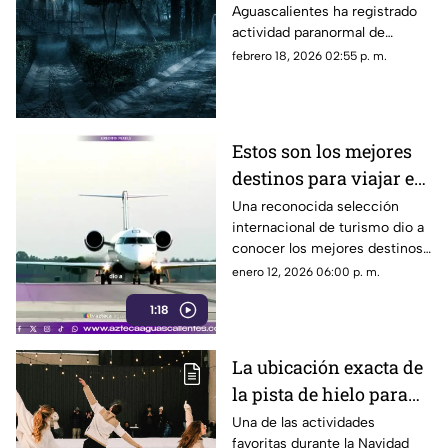
Aguascalientes ha registrado
Guadalupe en
actividad paranormal de
Aguascalientes
acuerdo a los usuarios; te
febrero 18, 2026 02:55 p. m.
contamos la historia
Estos son los mejores
destinos para viajar en
2026 y los destinos de
Una reconocida selección
internacional de turismo dio a
América Latina que
conocer los mejores destinos
destacan
para viajar en 2026,
enero 12, 2026 06:00 p. m.
considerando factores como
1:18
sostenibilidad, experiencias
culturales, naturaleza y
desarrollo turístico responsable
La ubicación exacta de
la pista de hielo para
patinar gratis en
Una de las actividades
favoritas durante la Navidad