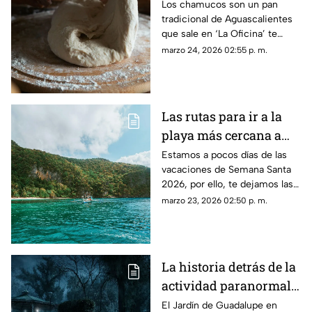
preparación del
Los chamucos son un pan
tradicional de Aguascalientes
tradicional pan de
que sale en ‘La Oficina’ te
Aguascalientes que
contamos más sobre el
marzo 24, 2026 02:55 p. m.
sale en ‘La Oficina’
método de preparación y
origen del nombre
Las rutas para ir a la
playa más cercana a
Aguascalientes en
Estamos a pocos días de las
vacaciones de Semana Santa
carro y autobús para la
2026, por ello, te dejamos las
Semana Santa 2026
rutas para ir a la playa más
marzo 23, 2026 02:50 p. m.
cercana a Aguascalientes en
carro y autobús
La historia detrás de la
actividad paranormal
en el Jardín de
El Jardín de Guadalupe en