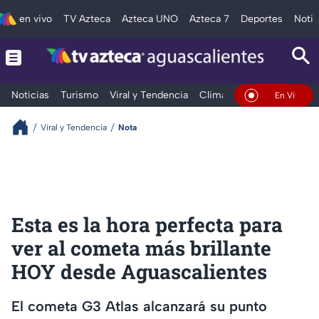
en vivo
TV Azteca
Azteca UNO
Azteca 7
Deportes
Notic
Noticias
Turismo
Viral y Tendencia
Clima
Deportes
Espec
En Vivo
Viral y Tendencia
Nota
Esta es la hora perfecta para
ver al cometa más brillante
HOY desde Aguascalientes
El cometa G3 Atlas alcanzará su punto