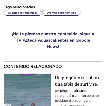
Tags relacionados
Eventos astronómicos
Eventos astronómicos
¡No te pierdas nuestro contenido, sigue a
TV Azteca Aguascalientes en Google
News!
CONTENIDO RELACIONADO
Un pingüino se subió a
una tabla de surf y se
viraliza
Un pingüino africano
sorprendió a un instructor de
bodyboard al subir por
iniciativa propia a su tabla y