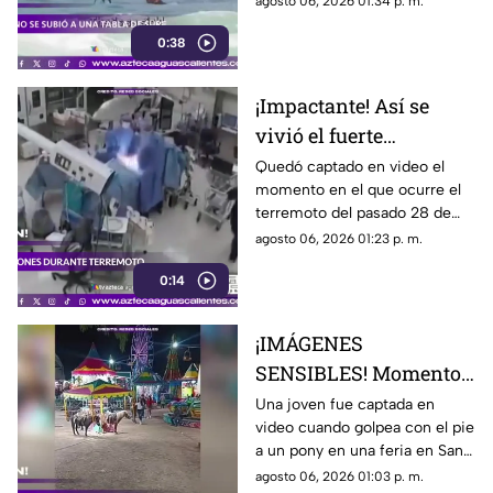
agosto 06, 2026 01:34 p. m.
disfrutar de las olas en
0:38
Witsand Beach, cerca de
Ciudad del Cabo, Sudáfrica
¡Impactante! Así se
vivió el fuerte
terremoto en el
Quedó captado en video el
momento en el que ocurre el
quirófano de un
terremoto del pasado 28 de
hospital
julio en Japón al interior de un
agosto 06, 2026 01:23 p. m.
hospital; aquí los detalles
0:14
¡IMÁGENES
SENSIBLES! Momento
en el que mujer golpea
Una joven fue captada en
video cuando golpea con el pie
a un pony durante una
a un pony en una feria en San
feria
Luis Potosí; el hecho ha
agosto 06, 2026 01:03 p. m.