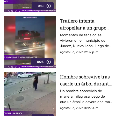
causado reacciones en redes
0:13
sociales
Trailero intenta
atropellar a un grupo
de personas y choca
Momentos de tensión se
vivieron en el municipio de
varios vehículos
Juárez, Nuevo León, luego de
que un trailero presuntamente
agosto 06, 2026 12:32 p. m.
intentara arrollar a vecinos que
0:25
bloqueaban la avenida San
Roque, en el cuarto sector de
Montecristal
Hombre sobrevive tras
caerle un árbol durante
tormenta
Un hombre sobrevivió de
manera milagrosa luego de
que un árbol le cayera encima
durante una fuerte tormenta
agosto 06, 2026 10:27 a. m.
registrada en Río de Janeiro