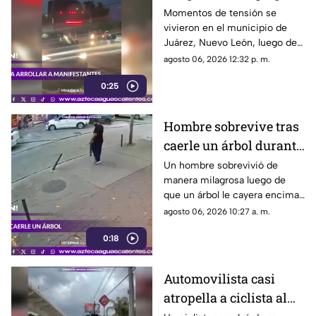
de personas y choca
Momentos de tensión se
vivieron en el municipio de
varios vehículos
Juárez, Nuevo León, luego de
que un trailero presuntamente
agosto 06, 2026 12:32 p. m.
intentara arrollar a vecinos que
0:25
bloqueaban la avenida San
Roque, en el cuarto sector de
Montecristal
Hombre sobrevive tras
caerle un árbol durante
tormenta
Un hombre sobrevivió de
manera milagrosa luego de
que un árbol le cayera encima
durante una fuerte tormenta
agosto 06, 2026 10:27 a. m.
registrada en Río de Janeiro
0:18
Automovilista casi
atropella a ciclista al