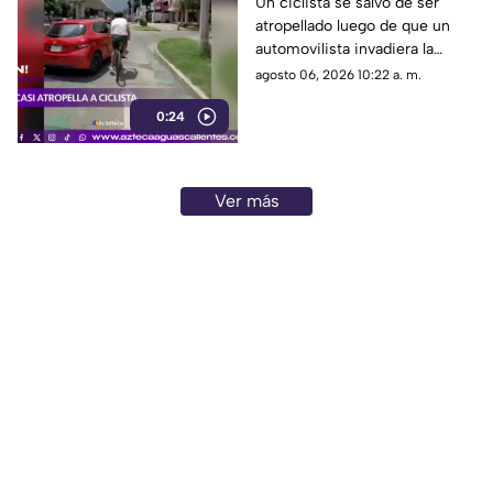
invadir el carril de la
Un ciclista se salvó de ser
atropellado luego de que un
ciclovía en Guadalajara
automovilista invadiera la
ciclovía al girar a la derecha sin
agosto 06, 2026 10:22 a. m.
tomar las precauciones
0:24
necesarias, en Guadalajara,
Jalisco
Ver más