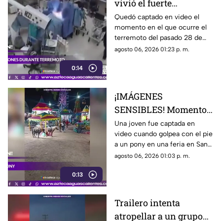
vivió el fuerte
terremoto en el
Quedó captado en video el
momento en el que ocurre el
quirófano de un
terremoto del pasado 28 de
hospital
julio en Japón al interior de un
agosto 06, 2026 01:23 p. m.
hospital; aquí los detalles
0:14
¡IMÁGENES
SENSIBLES! Momento
en el que mujer golpea
Una joven fue captada en
video cuando golpea con el pie
a un pony durante una
a un pony en una feria en San
feria
Luis Potosí; el hecho ha
agosto 06, 2026 01:03 p. m.
causado reacciones en redes
0:13
sociales
Trailero intenta
atropellar a un grupo