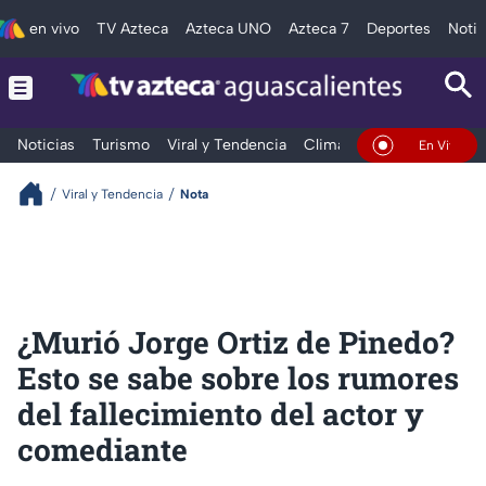
en vivo
TV Azteca
Azteca UNO
Azteca 7
Deportes
Notic
Noticias
Turismo
Viral y Tendencia
Clima
Deportes
Espec
En Vivo
Viral y Tendencia
Nota
¿Murió Jorge Ortiz de Pinedo?
Esto se sabe sobre los rumores
del fallecimiento del actor y
comediante