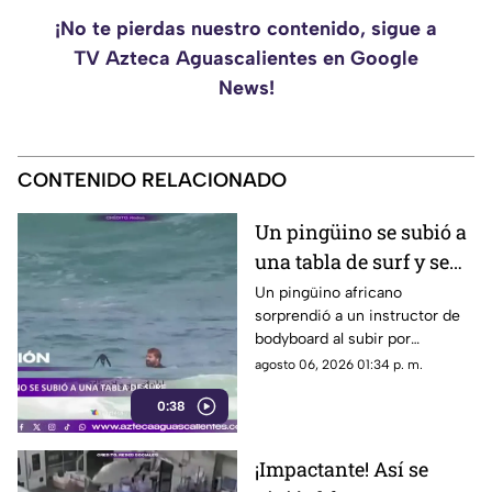
¡No te pierdas nuestro contenido, sigue a
TV Azteca Aguascalientes en Google
News!
CONTENIDO RELACIONADO
Un pingüino se subió a
una tabla de surf y se
viraliza
Un pingüino africano
sorprendió a un instructor de
bodyboard al subir por
iniciativa propia a su tabla y
agosto 06, 2026 01:34 p. m.
disfrutar de las olas en
0:38
Witsand Beach, cerca de
Ciudad del Cabo, Sudáfrica
¡Impactante! Así se