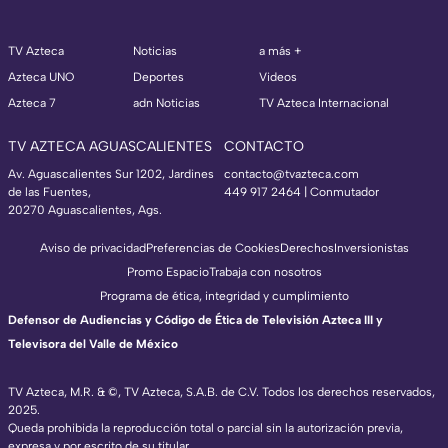
TV Azteca
Noticias
a más +
Azteca UNO
Deportes
Videos
Azteca 7
adn Noticias
TV Azteca Internacional
TV AZTECA AGUASCALIENTES
CONTACTO
Av. Aguascalientes Sur 1202, Jardines
contacto@tvazteca.com
de las Fuentes,
449 917 2464 | Conmutador
20270 Aguascalientes, Ags.
Aviso de privacidad
Preferencias de Cookies
Derechos
Inversionistas
Promo Espacio
Trabaja con nosotros
Programa de ética, integridad y cumplimiento
Defensor de Audiencias y Código de Ética de Televisión Azteca III y
Televisora del Valle de México
TV Azteca, M.R. & ©, TV Azteca, S.A.B. de C.V. Todos los derechos reservados,
2025.
Queda prohibida la reproducción total o parcial sin la autorización previa,
expresa y por escrito de su titular.