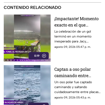
CONTENIDO RELACIONADO
¡Impactante! Momento
exacto en el que
futbolista cae a túnel
La celebración de un gol
terminó en un momento
tras festejar un gol y
inesperado para Jacy,
termina lesionado
futbolista brasileño del
agosto 09, 2026 05:47 p. m.
Coritiba, quien saltó una valla
0:19
durante los festejos y cayó
accidentalmente al túnel de
vestuarios
Captan a oso polar
caminando entre
bloques de hielo sobre
Un oso polar fue captado
caminando y saltando
el mar Ártico
cuidadosamente entre placas
de hielo flotantes en el océano
agosto 09, 2026 05:43 p. m.
Ártico, mientras enfrentaba