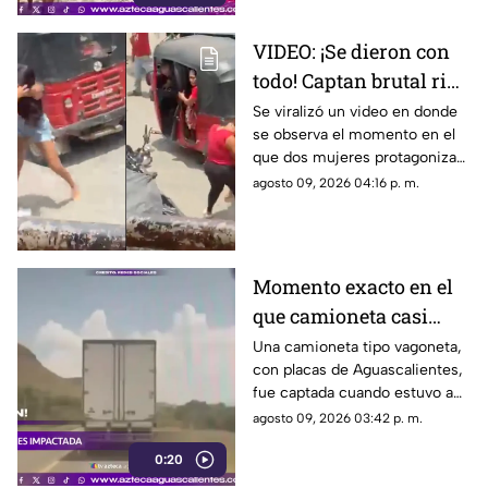
VIDEO: ¡Se dieron con
todo! Captan brutal riña
entre dos mujeres en
Se viralizó un video en donde
se observa el momento en el
plena calle
que dos mujeres protagonizan
una pelea plena calle luego de
agosto 09, 2026 04:16 p. m.
una discusión
Momento exacto en el
que camioneta casi
provoca accidente al
Una camioneta tipo vagoneta,
con placas de Aguascalientes,
rebasar cerca de La
fue captada cuando estuvo a
Curva de la M
punto de ser impactada tras
agosto 09, 2026 03:42 p. m.
realizar una maniobra de
0:20
rebase en una curva del tramo
carretero hacia Ojuelos,