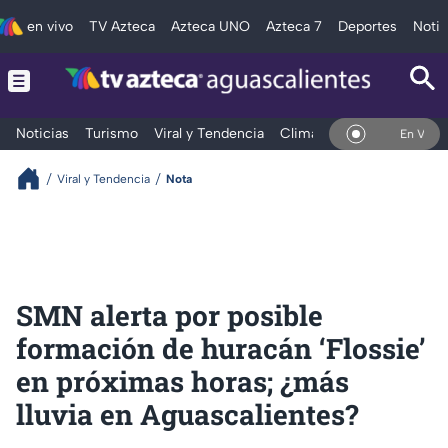
en vivo
TV Azteca
Azteca UNO
Azteca 7
Deportes
Notic
Noticias
Turismo
Viral y Tendencia
Clima
Deportes
Espec
En Vivo
Viral y Tendencia
Nota
SMN alerta por posible
formación de huracán ‘Flossie’
en próximas horas; ¿más
lluvia en Aguascalientes?