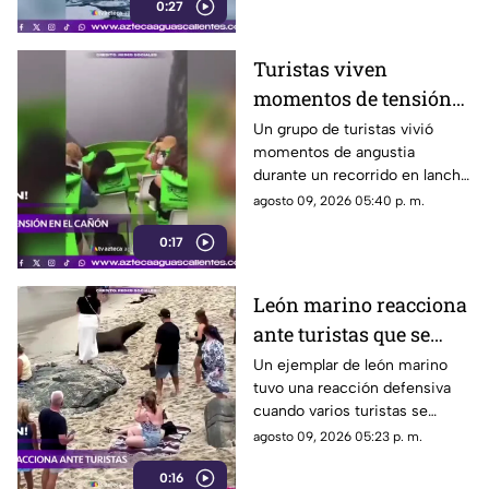
0:27
condiciones de fuerte oleaje y
viento.
Turistas viven
momentos de tensión
por fuerte tormenta en
Un grupo de turistas vivió
momentos de angustia
el Cañón del Sumidero
durante un recorrido en lancha
por el Cañón del Sumidero, en
agosto 09, 2026 05:40 p. m.
Chiapas, al ser sorprendido por
0:17
fuertes rachas de viento, lluvia
intensa y una densa niebla
León marino reacciona
ante turistas que se
acercaron demasiado a
Un ejemplar de león marino
tuvo una reacción defensiva
una playa
cuando varios turistas se
aproximaron para fotografiarlo
agosto 09, 2026 05:23 p. m.
en una playa de San Diego,
0:16
California