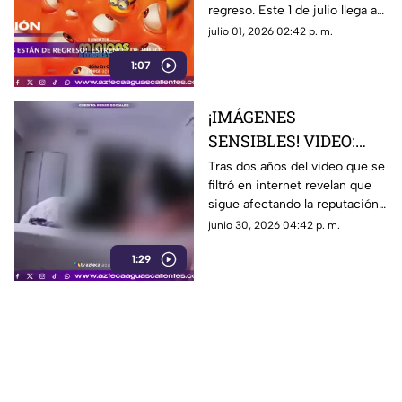
regreso. Este 1 de julio llega a
los cines “Minions y
julio 01, 2026 02:42 p. m.
Monstruos”, la nueva aventura
1:07
de Illumination que promete
conquistar a chicos y grandes
¡IMÁGENES
SENSIBLES! VIDEO:
Revelan el video íntimo
Tras dos años del video que se
filtró en internet revelan que
que 6ix9ine subió con
sigue afectando la reputación
su ex pareja Yailín; le
de Yailín
junio 30, 2026 04:42 p. m.
costó contratos
millonarios a la artista
1:29