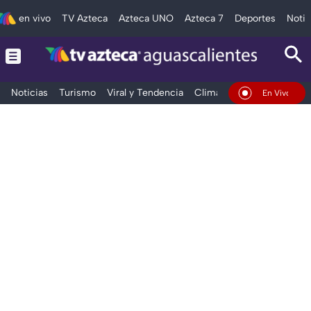
en vivo
TV Azteca
Azteca UNO
Azteca 7
Deportes
Notic
Noticias
Turismo
Viral y Tendencia
Clima
Deportes
Espec
En Vivo