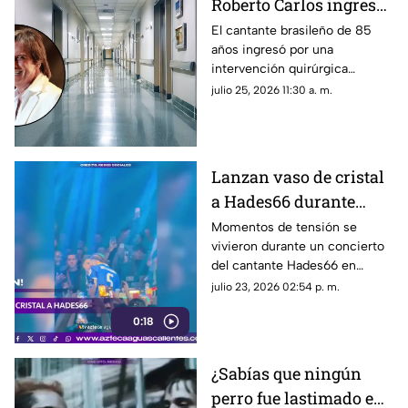
Roberto Carlos ingresa
a un hospital; esto
El cantante brasileño de 85
años ingresó por una
sabemos sobre su
intervención quirúrgica
estado de salud
programada; te contamos los
julio 25, 2026 11:30 a. m.
detalles
Lanzan vaso de cristal
a Hades66 durante
concierto; terminó con
Momentos de tensión se
vivieron durante un concierto
heridas en el rostro
del cantante Hades66 en
Mallorca, España, luego de que
julio 23, 2026 02:54 p. m.
un espectador le arrojara un
0:18
vaso de cristal que impactó
directamente en su rostro
¿Sabías que ningún
perro fue lastimado en