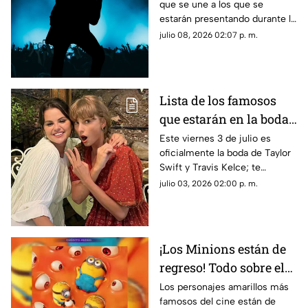
que se une a los que se
presentarán en la final
estarán presentando durante la
de la Copa Mundial de
final de la Copa Mundial de la
julio 08, 2026 02:07 p. m.
la FIFA 2026™
FIFA 2026™ el próximo 19 de
julio; aquí los detalles
Lista de los famosos
que estarán en la boda
de Taylor Swift y
Este viernes 3 de julio es
oficialmente la boda de Taylor
Travis Kelce en Nueva
Swift y Travis Kelce; te
York
contamos lo que se sabe de
julio 03, 2026 02:00 p. m.
los famosos invitados
¡Los Minions están de
regreso! Todo sobre el
estreno hoy 1 de julio
Los personajes amarillos más
famosos del cine están de