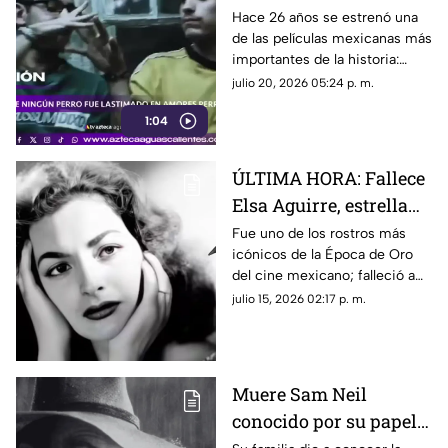
la película Amores
Hace 26 años se estrenó una
de las películas mexicanas más
Perros?
importantes de la historia:
Amores Perros
julio 20, 2026 05:24 p. m.
1:04
ÚLTIMA HORA: Fallece
Elsa Aguirre, estrella
del Cine de Oro
Fue uno de los rostros más
icónicos de la Época de Oro
mexicano; esto
del cine mexicano; falleció a
sabemos
los 95 años
julio 15, 2026 02:17 p. m.
Muere Sam Neil
conocido por su papel