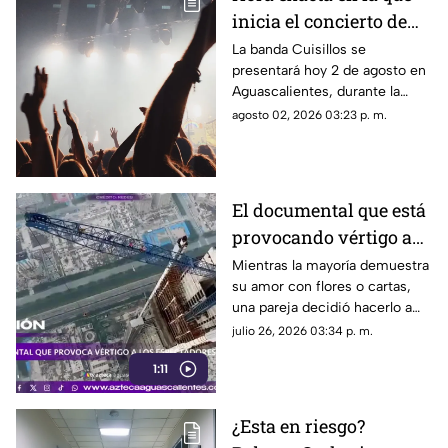
inicia el concierto de
Cuisillos en
La banda Cuisillos se
presentará hoy 2 de agosto en
Aguascalientes hoy 2
Aguascalientes, durante la
de agosto
feria en Jesús María; te
agosto 02, 2026 03:23 p. m.
contamos a qué hora inicia el
concierto
El documental que está
provocando vértigo a
los espectadores
Mientras la mayoría demuestra
su amor con flores o cartas,
una pareja decidió hacerlo a
cientos de metros de altura,
julio 26, 2026 03:34 p. m.
sin arnés y desafiando a la
1:11
muerte
¿Esta en riesgo?