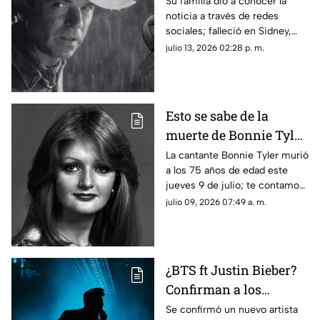
en Jurassic Park luego
Su familia dio a conocer la
noticia a través de redes
de que anunciara su
sociales; falleció en Sidney,
recuperación de cáncer
Australia
julio 13, 2026 02:28 p. m.
Esto se sabe de la
muerte de Bonnie Tyler,
cantante de “Total
La cantante Bonnie Tyler murió
a los 75 años de edad este
Eclipse of the Heart”
jueves 9 de julio; te contamos
hoy 9 de julio
lo que se sabe de su
julio 09, 2026 07:49 a. m.
fallecimiento
¿BTS ft Justin Bieber?
Confirman a los
artistas que se
Se confirmó un nuevo artista