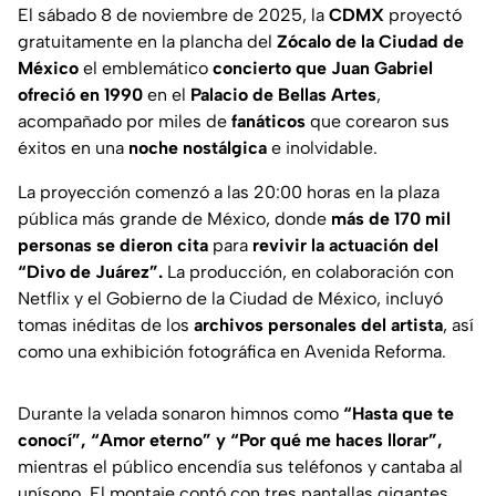
El sábado 8 de noviembre de 2025, la
CDMX
proyectó
gratuitamente en la plancha del
Zócalo
de la Ciudad de
México
el emblemático
concierto que Juan Gabriel
ofreció en 1990
en el
Palacio de Bellas Artes
,
acompañado por miles de
fanáticos
que corearon sus
éxitos en una
noche nostálgica
e inolvidable.
La proyección comenzó a las 20:00 horas en la plaza
pública más grande de México, donde
más de 170 mil
personas se dieron cita
para
revivir la actuación del
“Divo de Juárez”.
La producción, en colaboración con
Netflix y el Gobierno de la Ciudad de México, incluyó
tomas inéditas de los
archivos personales del artista
, así
como una exhibición fotográfica en Avenida Reforma.
Durante la velada sonaron himnos como
“Hasta que te
conocí”, “Amor eterno” y “Por qué me haces llorar”,
mientras el público encendía sus teléfonos y cantaba al
unísono. El montaje contó con tres pantallas gigantes,