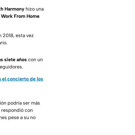
fth Harmony
hizo una
y
Work From Home
n 2018, esta vez
rio.
as siete años
con un
seguidores.
 el concierto de los
ión podría ser más
a respondió con
nes pese a su no