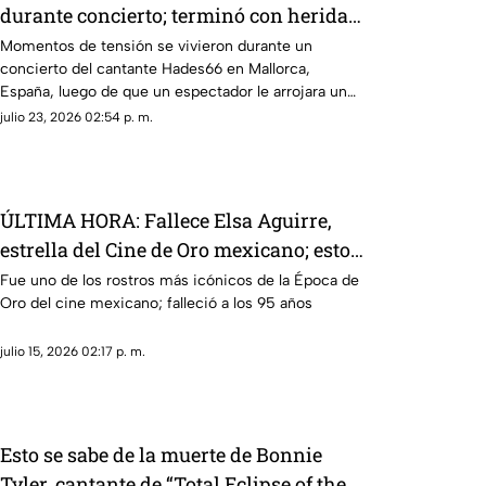
durante concierto; terminó con heridas
en el rostro
Momentos de tensión se vivieron durante un
concierto del cantante Hades66 en Mallorca,
España, luego de que un espectador le arrojara un
vaso de cristal que impactó directamente en su
julio 23, 2026 02:54 p. m.
rostro
ÚLTIMA HORA: Fallece Elsa Aguirre,
estrella del Cine de Oro mexicano; esto
sabemos
Fue uno de los rostros más icónicos de la Época de
Oro del cine mexicano; falleció a los 95 años
julio 15, 2026 02:17 p. m.
Esto se sabe de la muerte de Bonnie
Tyler, cantante de “Total Eclipse of the