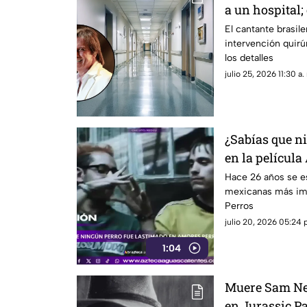
a un hospital;
estado de sal
El cantante brasil
intervención quir
los detalles
julio 25, 2026 11:30 a.
¿Sabías que n
en la películ
Hace 26 años se es
mexicanas más imp
Perros
julio 20, 2026 05:24 
1:04
Muere Sam Nei
en Jurassic P