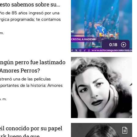
 esto sabemos sobre su
ud
eño de 85 años ingresó por una
úrgica programada; te contamos
 m.
0:18
ingún perro fue lastimado
a Amores Perros?
trenó una de las películas
ortantes de la historia: Amores
p. m.
l conocido por su papel
ark luego de que