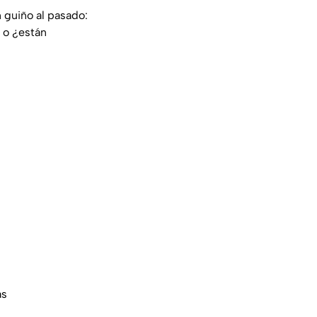
n guiño al pasado:
, o ¿están
as