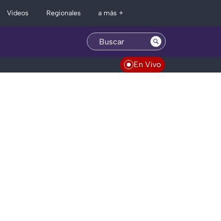
Regionales
Videos
a más +
En Vivo