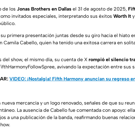
o de los
Jonas Brothers en Dallas
el 31 de agosto de 2025,
Fi
como invitados especiales, interpretando sus éxitos
Worth It
público.
su primera presentación juntas desde su giro hacia el hiato e
 Camila Cabello, quien ha tenido una exitosa carrera en solita
 del show, el mismo día, su cuenta de X
rompió el silencio tr
FifthHarmonyFollowSpree, avivando la expectación entre sus 
SAR:
VIDEO: ¡Nostalgia! Fifth Harmony anuncian su regreso en
nueva mercancía y un logo renovado, señales de que su reun
táneo. La ausencia de Cabello fue comentada con apoyo: ell
jos a una publicación de la banda, reafirmando buenas relacio
show.