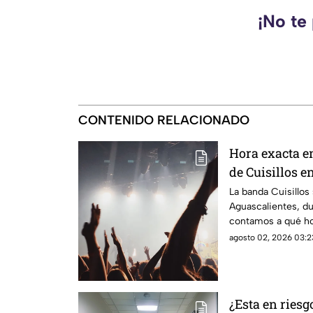
¡No te
CONTENIDO RELACIONADO
Hora exacta en
de Cuisillos e
agosto
La banda Cuisillos
Aguascalientes, dur
contamos a qué hor
agosto 02, 2026 03:2
¿Esta en riesgo? Roberto Carlos in