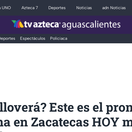
a UNO
Azteca 7
Deportes
Noticias
adn Noticias
eportes
Espectáculos
Policiaca
lloverá? Este es el pro
ima en Zacatecas HOY m