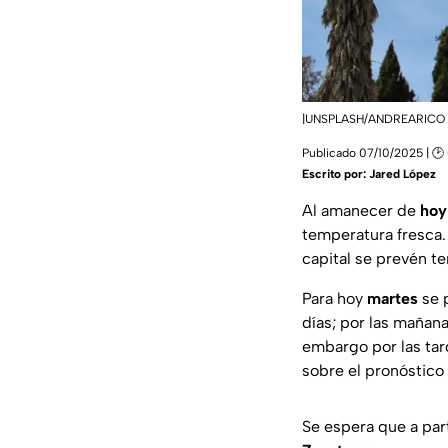
|UNSPLASH/ANDREARICO
Publicado 07/10/2025 | 🕑
Escrito por:
Jared López
Al amanecer de
hoy
temperatura fresca. 
capital se prevén t
Para hoy
martes
se 
días; por las mañan
embargo por las tard
sobre el pronóstic
Se espera que a part