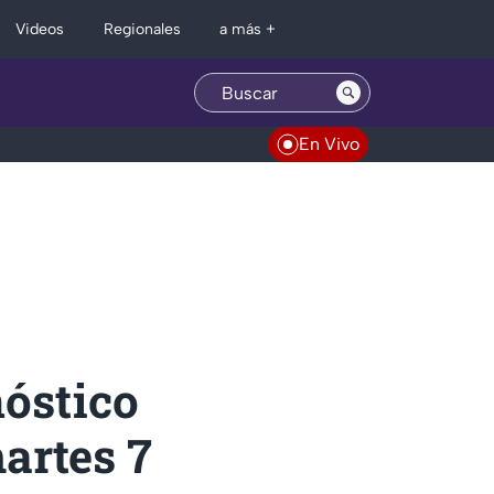
Regionales
Videos
a más +
En Vivo
nóstico
artes 7