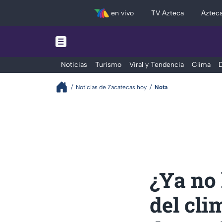
en vivo
TV Azteca
Aztec
Noticias
Turismo
Viral y Tendencia
Clima
D
Noticias de Zacatecas hoy
Nota
¿Ya no 
del cl