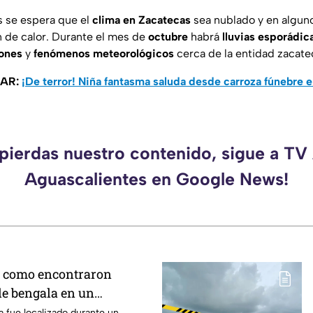
s se espera que el
clima en Zacatecas
sea nublado y en algun
n de calor. Durante el mes de
octubre
habrá
lluvias
esporádic
lones
y
fenómenos
meteorológicos
cerca de la entidad zacate
SAR:
¡De terror! Niña fantasma saluda desde carroza fúnebre 
 pierdas nuestro contenido, sigue a TV
Aguascalientes en Google News!
e como encontraron
de bengala en un
 grupos delictivos en
a fue localizado durante un