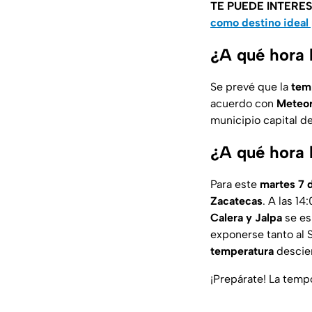
TE PUEDE INTERE
como destino ideal
¿A qué hora 
Se prevé que la
tem
acuerdo con
Meteo
municipio capital d
¿A qué hora 
Para este
martes 7 
Zacatecas
. A las 14
Calera y Jalpa
se e
exponerse tanto al S
temperatura
descien
¡Prepárate! La tempo