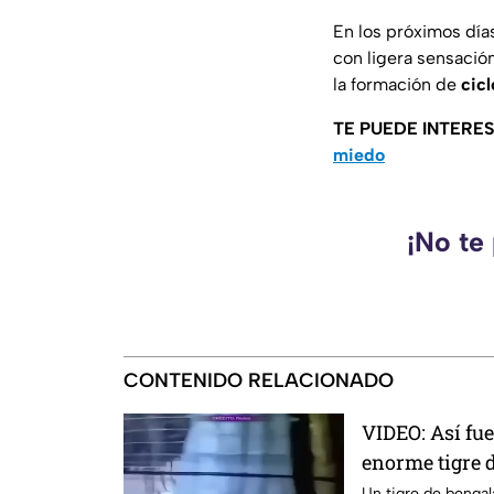
En los próximos día
con ligera sensació
la formación de
cic
TE PUEDE INTERE
miedo
¡No te
CONTENIDO RELACIONADO
VIDEO: Así fu
enorme tigre 
campamento de
Un tigre de bengal