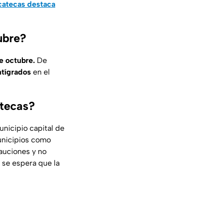
acatecas destaca
ubre?
e octubre.
De
ntígrados
en el
atecas?
unicipio capital de
unicipios como
auciones y no
 se espera que la