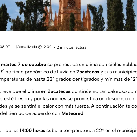
 08:07
| Actualizado 🕑 12:00
2 minutos lectura
 martes 7 de octubre
se pronostica un clima con cielos nubla
SÍ se tiene pronóstico de lluvia en
Zacatecas
y sus municipios
emperaturas de hasta 22° grados centígrados y mínimas de 12°
prevé que el
clima en Zacatecas
continúe no tan caluroso com
as esté fresco y por las noches se pronostica un descenso en 
es ya se sentirá el calor con más fuerza. A continuación te c
o del tiempo de acuerdo con
Meteored
.
ir de las
14:00 horas
suba la temperatura a 22° en el municipi