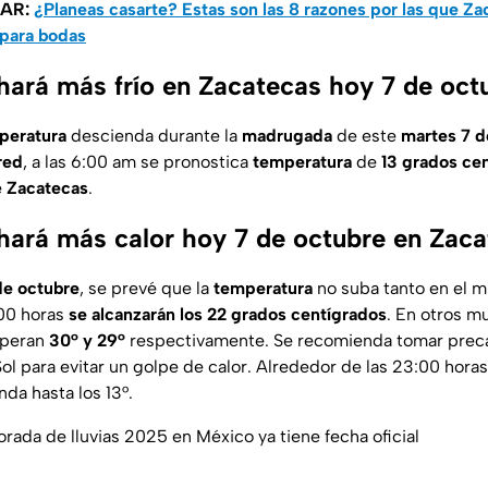
SAR:
¿Planeas casarte? Estas son las 8 razones por las que Z
 para bodas
hará más frío en Zacatecas hoy 7 de oct
peratura
descienda durante la
madrugada
de este
martes 7 d
red
, a las 6:00 am se pronostica
temperatura
de
13 grados ce
e
Zacatecas
.
hará más calor hoy 7 de octubre en Zac
de octubre
, se prevé que la
temperatura
no suba tanto en el m
:00 horas
se alcanzarán los 22 grados centígrados
. En otros m
speran
30° y
29°
respectivamente. Se recomienda tomar prec
ol para evitar un golpe de calor. Alrededor de las 23:00 horas
da hasta los 13°.
rada de lluvias 2025 en México ya tiene fecha oficial