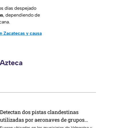
os días despejado
as
, dependiendo de
cana.
en Zacatecas y causa
 Azteca
Detectan dos pistas clandestinas
utilizadas por aeronaves de grupos
delictivos en Zacatecas
Fueron ubicadas en los municipios de Valparaíso y