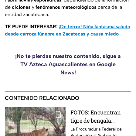
de
ciclones
y
fenómenos
meteorológicos
cerca de la
entidad zacatecana.
TE PUEDE INTERESAR:
¡De terror! Niña fantasma saluda
desde carroza fúnebre en Zacatecas y causa miedo
¡No te pierdas nuestro contenido, sigue a
TV Azteca Aguascalientes en Google
News!
CONTENIDO RELACIONADO
FOTOS: Encuentran
tigre de bengala
durante operativo en
La Procuraduría Federal de
Protección al Ambiente