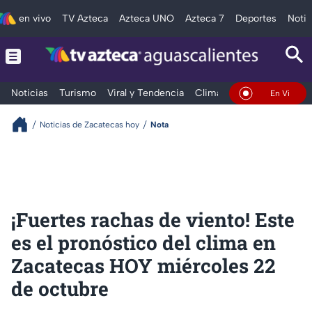
en vivo
TV Azteca
Azteca UNO
Azteca 7
Deportes
Notic
Noticias
Turismo
Viral y Tendencia
Clima
Deportes
Espec
En Vivo
Noticias de Zacatecas hoy
Nota
¡Fuertes rachas de viento! Este
es el pronóstico del clima en
Zacatecas HOY miércoles 22
de octubre