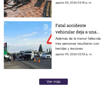
agosto 05, 2026 03:18 p. m.
Fatal accidente
vehicular deja a una
menor sin vida en
Además de la menor fallecida
tres personas resultaron con
Juan Aldama
heridas y lesiones
agosto 05, 2026 02:53 p. m.
Ver más