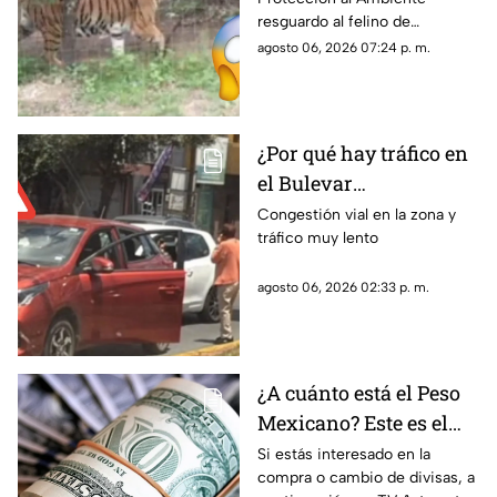
Zacatecas ¿Era de un
resguardo al felino de
líder criminal?
aproximadamente dos años de
agosto 06, 2026 07:24 p. m.
edad
¿Por qué hay tráfico en
el Bulevar
Metropolitano?
Congestión vial en la zona y
tráfico muy lento
Reportan percance vial
en dirección hacia
agosto 06, 2026 02:33 p. m.
Zacatecas
¿A cuánto está el Peso
Mexicano? Este es el
precio del dólar hoy
Si estás interesado en la
compra o cambio de divisas, a
jueves 6 de agosto en