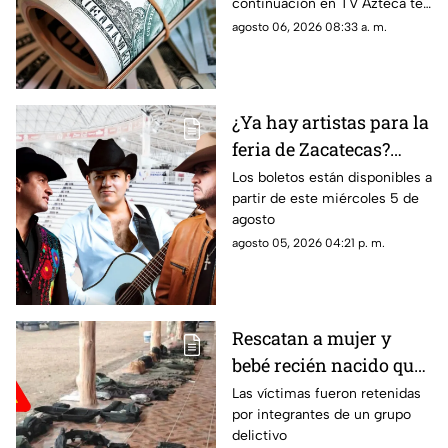
continuación en TV Azteca te
Zacatecas
informamos cuál es el precio
agosto 06, 2026 08:33 a. m.
del dólar en Zacatecas hoy 6
de agosto 2026
¿Ya hay artistas para la
feria de Zacatecas?
Confirman tres grandes
Los boletos están disponibles a
partir de este miércoles 5 de
del regional mexicano
agosto
en el Lienzo Charro
agosto 05, 2026 04:21 p. m.
Rescatan a mujer y
bebé recién nacido que
fueron privados de la
Las víctimas fueron retenidas
por integrantes de un grupo
libertad en Valparaíso
delictivo