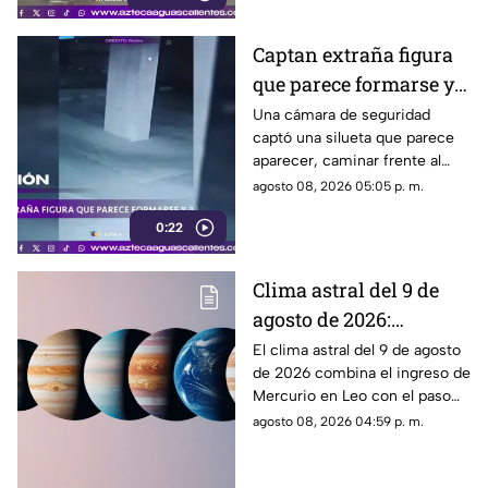
Captan extraña figura
que parece formarse y
desaparecer frente a
Una cámara de seguridad
captó una silueta que parece
una cámara
aparecer, caminar frente al
lente y desaparecer. El video
agosto 08, 2026 05:05 p. m.
generó teorías en redes.
0:22
Clima astral del 9 de
agosto de 2026:
cambios en la
El clima astral del 9 de agosto
de 2026 combina el ingreso de
comunicación y
Mercurio en Leo con el paso
enfoque emocional
de la Luna a Cáncer y Venus en
agosto 08, 2026 04:59 p. m.
Libra.