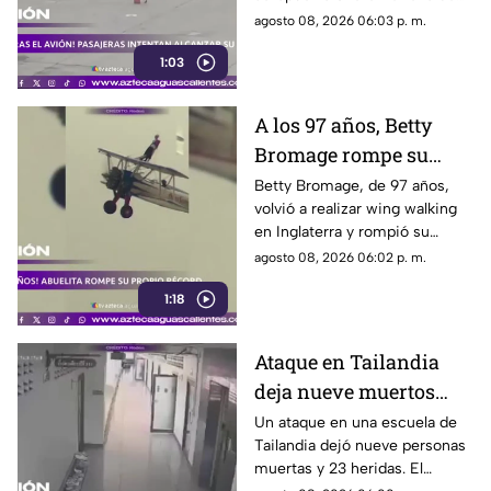
Moscú tras llegar tarde a su
agosto 08, 2026 06:03 p. m.
vuelo, pero no pudieron
1:03
abordarlo
A los 97 años, Betty
Bromage rompe su
propio récord Guinness
Betty Bromage, de 97 años,
volvió a realizar wing walking
en las alturas
en Inglaterra y rompió su
propio récord Guinness tras
agosto 08, 2026 06:02 p. m.
superar un accidente
1:18
cerebrovascular
Ataque en Tailandia
deja nueve muertos
tras agresión en una
Un ataque en una escuela de
Tailandia dejó nueve personas
escuela
muertas y 23 heridas. El