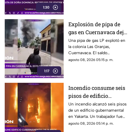
Puebla investiga el caso
1:30
Explosión de pipa de
gas en Cuernavaca deja
21 personas lesionadas
Una pipa de gas LP explotó en
la colonia Las Granjas,
Cuernavaca. El saldo
preliminar es de 21 lesionados
agosto 08, 2026 05:15 p. m.
y 32 inmuebles afectados
1:17
Incendio consume seis
pisos de edificio
gubernamental en
Un incendio alcanzó seis pisos
de un edificio gubernamental
Yakarta
en Yakarta. Un trabajador fue
rescatado y cerca de mil
agosto 08, 2026 05:14 p. m.
empleados fueron reubicados