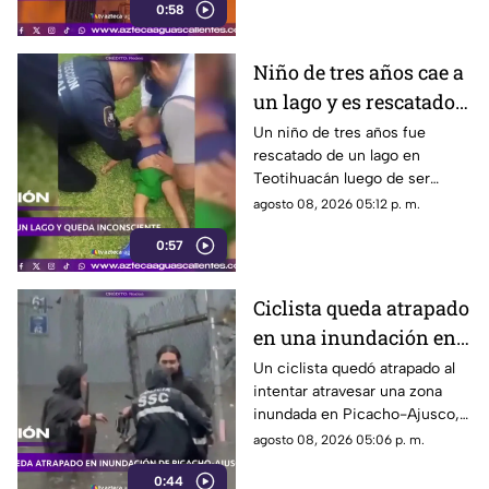
0:58
Niño de tres años cae a
un lago y es rescatado
inconsciente en
Un niño de tres años fue
rescatado de un lago en
Teotihuacán
Teotihuacán luego de ser
localizado inconsciente. Un
agosto 08, 2026 05:12 p. m.
agente realizó maniobras de
0:57
RCP
Ciclista queda atrapado
en una inundación en
Picacho-Ajusco
Un ciclista quedó atrapado al
intentar atravesar una zona
inundada en Picacho-Ajusco,
Tlalpan. Elementos de la SSC
agosto 08, 2026 05:06 p. m.
acudieron para auxiliarlo
0:44