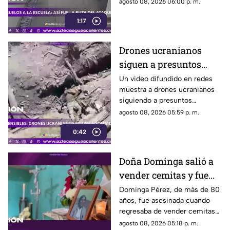
presunto agresor, de 14 años,
agosto 08, 2026 06:00 p. m.
también falleció
1:17
Drones ucranianos
siguen a presuntos
soldados rusos durante
Un video difundido en redes
muestra a drones ucranianos
varias horas
siguiendo a presuntos
soldados rusos antes de un
agosto 08, 2026 05:59 p. m.
ataque durante la guerra
0:42
Doña Dominga salió a
vender cemitas y fue
asesinada al regresar a
Dominga Pérez, de más de 80
años, fue asesinada cuando
casa; así fue la agresión
regresaba de vender cemitas
(VIDEO)
en Chachapa. La Fiscalía de
agosto 08, 2026 05:18 p. m.