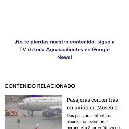
¡No te pierdas nuestro contenido, sigue a
TV Azteca Aguascalientes en Google
News!
CONTENIDO RELACIONADO
Pasajeras corren tras
un avión en Moscú tras
llegar tarde a su vuelo
Dos pasajeras intentaron
alcanzar un avión en el
aeropuerto Sheremétievo de