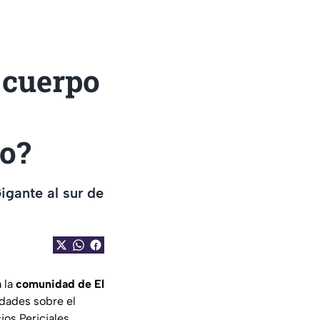
 cuerpo
io?
igante al sur de
 la
comunidad de El
idades sobre el
ios Periciales