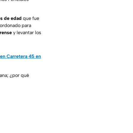
os de edad
que fue
acordonado para
orense
y levantar los
en Carretera 45 en
mana; ¿por qué