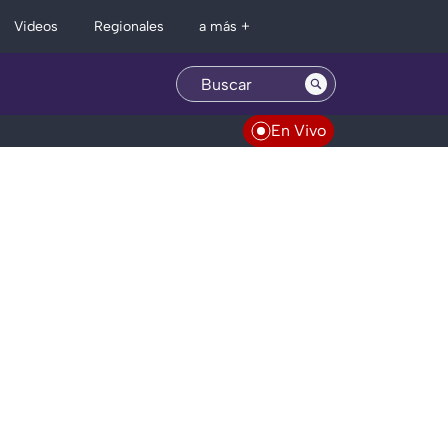
Regionales
Videos
a más +
En Vivo