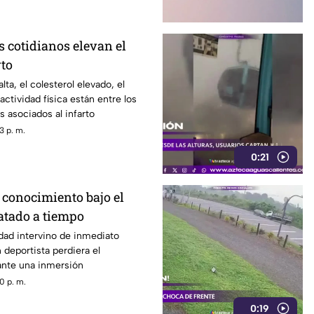
s cotidianos elevan el
rto
alta, el colesterol elevado, el
 actividad física están entre los
s asociados al infarto
3 p. m.
0:21
 conocimiento bajo el
atado a tiempo
dad intervino de inmediato
deportista perdiera el
nte una inmersión
0 p. m.
0:19