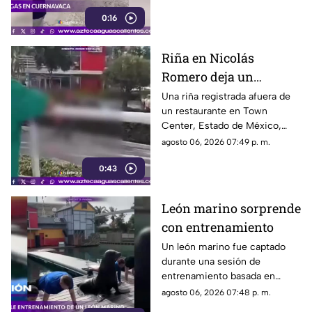
Protección Civil
0:16
Riña en Nicolás
Romero deja un
hombre muerto
Una riña registrada afuera de
un restaurante en Town
Center, Estado de México,
dejó un hombre sin vida.
agosto 06, 2026 07:49 p. m.
Autoridades investigan el caso
0:43
León marino sorprende
con entrenamiento
Un león marino fue captado
durante una sesión de
entrenamiento basada en
refuerzo positivo para facilitar
agosto 06, 2026 07:48 p. m.
su cuidado y bienestar.