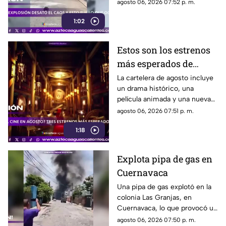
generó un operativo de
agosto 06, 2026 07:52 p. m.
atención por parte de
1:02
autoridades
Estos son los estrenos
más esperados de
agosto
La cartelera de agosto incluye
un drama histórico, una
película animada y una nueva
entrega de terror para distintos
agosto 06, 2026 07:51 p. m.
públicos.
1:18
Explota pipa de gas en
Cuernavaca
Una pipa de gas explotó en la
colonia Las Granjas, en
Cuernavaca, lo que provocó un
despliegue de bomberos y
agosto 06, 2026 07:50 p. m.