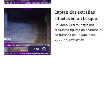
Captan dos extrañas
siluetas en un bosque
de México
Un video viral muestra dos
presuntas figuras de apariencia
no humana en un supuesto
bosque de México. Su
agosto 06, 2026 07:45 p. m.
autenticidad no ha sido
0:52
confirmada