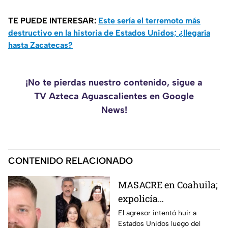
TE PUEDE INTERESAR:
Este sería el terremoto más
destructivo en la historia de Estados Unidos; ¿llegaría
hasta Zacatecas?
¡No te pierdas nuestro contenido, sigue a
TV Azteca Aguascalientes en Google
News!
CONTENIDO RELACIONADO
MASACRE en Coahuila;
expolicía
estadounidense atacó a
El agresor intentó huir a
Estados Unidos luego del
la familia de su