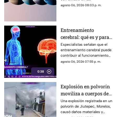
comunicación
comunicación, las ideas y los
agosto 06, 2026 08:03 p. m.
cambios. Conoce los tránsitos
y tu horóscopo
Entrenamiento
cerebral: qué es y para
qué sirve
Especialistas señalan que el
entrenamiento cerebral puede
contribuir al funcionamiento
cognitivo cuando se combina
agosto 06, 2026 07:55 p. m.
con hábitos saludables
0:38
Explosión en polvorín
moviliza a cuerpos de
emergencia
Una explosión registrada en un
polvorín de Jiutepec, Morelos,
causó daños materiales y