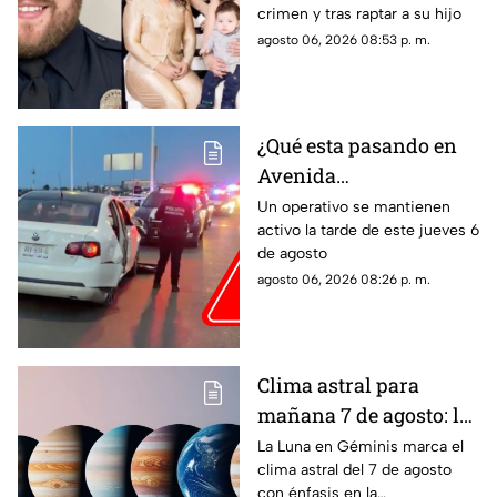
crimen y tras raptar a su hijo
expareja mexicana
agosto 06, 2026 08:53 p. m.
luego de que le
prohibieran acercarse
a su hijo por violencia
familiar
¿Qué esta pasando en
Avenida
Aguascalientes?
Un operativo se mantienen
activo la tarde de este jueves 6
Reportan persecución y
de agosto
accidente vehicular
agosto 06, 2026 08:26 p. m.
Clima astral para
mañana 7 de agosto: la
Luna cambia a Géminis
La Luna en Géminis marca el
clima astral del 7 de agosto
y favorece la
con énfasis en la