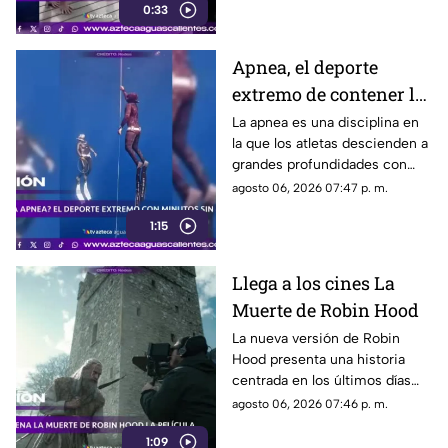
0:33
Apnea, el deporte
extremo de contener la
respiración
La apnea es una disciplina en
la que los atletas descienden a
grandes profundidades con
una sola bocanada de aire y
agosto 06, 2026 07:47 p. m.
bajo estrictas medidas de
1:15
seguridad
Llega a los cines La
Muerte de Robin Hood
La nueva versión de Robin
Hood presenta una historia
centrada en los últimos días
del legendario arquero,
agosto 06, 2026 07:46 p. m.
protagonizada por Hugh
1:09
Jackman