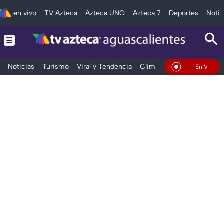
en vivo
TV Azteca
Azteca UNO
Azteca 7
Deportes
Notic
Noticias
Turismo
Viral y Tendencia
Clima
Deportes
Espec
En Vivo