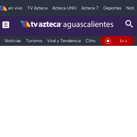
en vivo
TV Azteca
Azteca UNO
Azteca 7
Deportes
Notic
Noticias
Turismo
Viral y Tendencia
Clima
Deportes
Espec
En Vivo