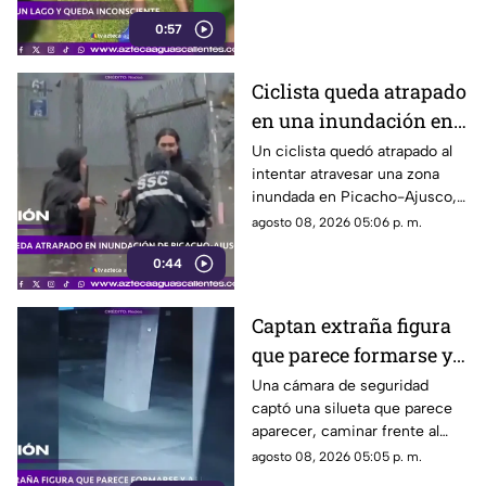
agente realizó maniobras de
0:57
RCP
Ciclista queda atrapado
en una inundación en
Picacho-Ajusco
Un ciclista quedó atrapado al
intentar atravesar una zona
inundada en Picacho-Ajusco,
Tlalpan. Elementos de la SSC
agosto 08, 2026 05:06 p. m.
acudieron para auxiliarlo
0:44
Captan extraña figura
que parece formarse y
desaparecer frente a
Una cámara de seguridad
captó una silueta que parece
una cámara
aparecer, caminar frente al
lente y desaparecer. El video
agosto 08, 2026 05:05 p. m.
generó teorías en redes.