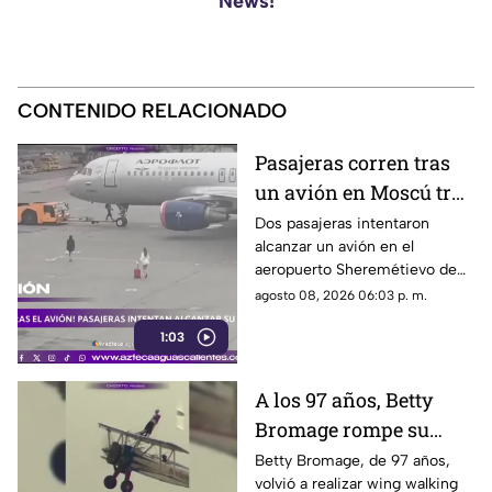
News!
CONTENIDO RELACIONADO
Pasajeras corren tras
un avión en Moscú tras
llegar tarde a su vuelo
Dos pasajeras intentaron
alcanzar un avión en el
aeropuerto Sheremétievo de
Moscú tras llegar tarde a su
agosto 08, 2026 06:03 p. m.
vuelo, pero no pudieron
1:03
abordarlo
A los 97 años, Betty
Bromage rompe su
propio récord Guinness
Betty Bromage, de 97 años,
volvió a realizar wing walking
en las alturas