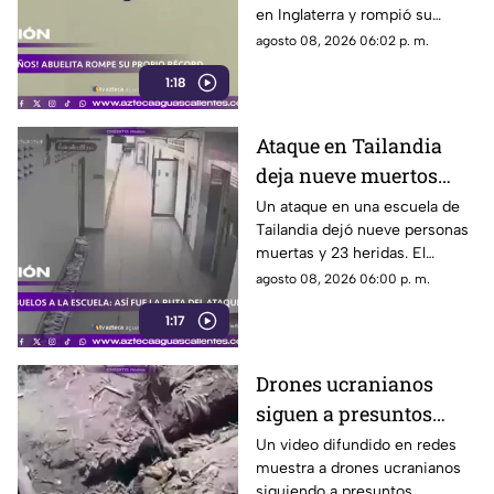
en Inglaterra y rompió su
propio récord Guinness tras
agosto 08, 2026 06:02 p. m.
superar un accidente
1:18
cerebrovascular
Ataque en Tailandia
deja nueve muertos
tras agresión en una
Un ataque en una escuela de
Tailandia dejó nueve personas
escuela
muertas y 23 heridas. El
presunto agresor, de 14 años,
agosto 08, 2026 06:00 p. m.
también falleció
1:17
Drones ucranianos
siguen a presuntos
soldados rusos durante
Un video difundido en redes
muestra a drones ucranianos
varias horas
siguiendo a presuntos