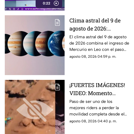
0:22
Clima astral del 9 de
agosto de 2026:
cambios en la
El clima astral del 9 de agosto
de 2026 combina el ingreso de
comunicación y
Mercurio en Leo con el paso
enfoque emocional
de la Luna a Cáncer y Venus en
agosto 08, 2026 04:59 p. m.
Libra.
¡FUERTES IMÁGENES!
VIDEO: Momento
exacto en que famoso
Paso de ser uno de los
mejores riders a perder la
rider catalán sufre una
movilidad completa desde el
caída que lo deja
pecho hasta sus piernas
agosto 08, 2026 04:40 p. m.
parapléjico