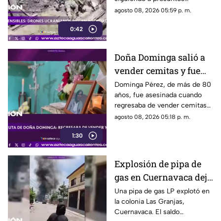
soldados rusos antes de un
agosto 08, 2026 05:59 p. m.
ataque durante la guerra
0:42
Doña Dominga salió a
vender cemitas y fue
asesinada al regresar a
Dominga Pérez, de más de 80
años, fue asesinada cuando
casa; así fue la agresión
regresaba de vender cemitas
(VIDEO)
en Chachapa. La Fiscalía de
agosto 08, 2026 05:18 p. m.
Puebla investiga el caso
1:30
Explosión de pipa de
gas en Cuernavaca deja
21 personas lesionadas
Una pipa de gas LP explotó en
la colonia Las Granjas,
Cuernavaca. El saldo