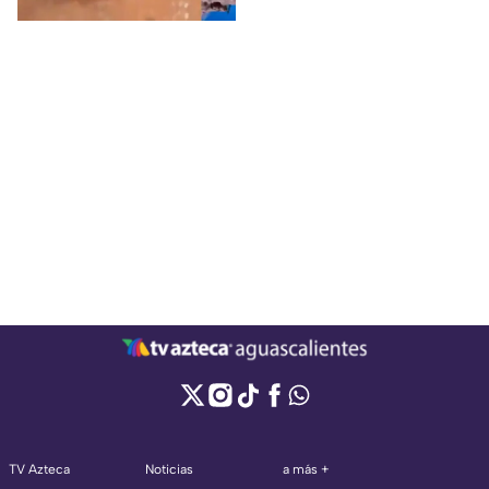
TV Azteca
Noticias
a más +