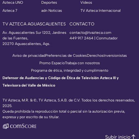
Azteca UNO
Deportes
Videos
Azteca 7
adn Noticias
TV Azteca Internacional
TV AZTECA AGUASCALIENTES
CONTACTO
Av. Aguascalientes Sur 1202, Jardines
contacto@tvazteca.com
de las Fuentes,
449 917 2464 | Conmutador
20270 Aguascalientes, Ags.
Aviso de privacidad
Preferencias de Cookies
Derechos
Inversionistas
Promo Espacio
Trabaja con nosotros
Programa de ética, integridad y cumplimiento
Defensor de Audiencias y Código de Ética de Televisión Azteca III y
Televisora del Valle de México
TV Azteca, M.R. & ©, TV Azteca, S.A.B. de C.V. Todos los derechos reservados,
2025.
Queda prohibida la reproducción total o parcial sin la autorización previa,
expresa y por escrito de su titular.
Subir inicio