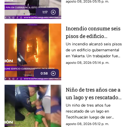
preliminar es de 21 lesionados
agosto 08, 2026 05:15 p. m.
y 32 inmuebles afectados
1:17
Incendio consume seis
pisos de edificio
gubernamental en
Un incendio alcanzó seis pisos
de un edificio gubernamental
Yakarta
en Yakarta. Un trabajador fue
rescatado y cerca de mil
agosto 08, 2026 05:14 p. m.
empleados fueron reubicados
0:58
Niño de tres años cae a
un lago y es rescatado
inconsciente en
Un niño de tres años fue
rescatado de un lago en
Teotihuacán
Teotihuacán luego de ser
localizado inconsciente. Un
agosto 08, 2026 05:12 p. m.