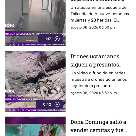
tras agresión en una
Un ataque en una escuela de
Tailandia dejó nueve personas
escuela
muertas y 23 heridas. El
presunto agresor, de 14 años,
agosto 08, 2026 06:00 p. m.
también falleció
1:17
Drones ucranianos
siguen a presuntos
soldados rusos durante
Un video difundido en redes
muestra a drones ucranianos
varias horas
siguiendo a presuntos
soldados rusos antes de un
agosto 08, 2026 05:59 p. m.
ataque durante la guerra
0:42
Doña Dominga salió a
vender cemitas y fue