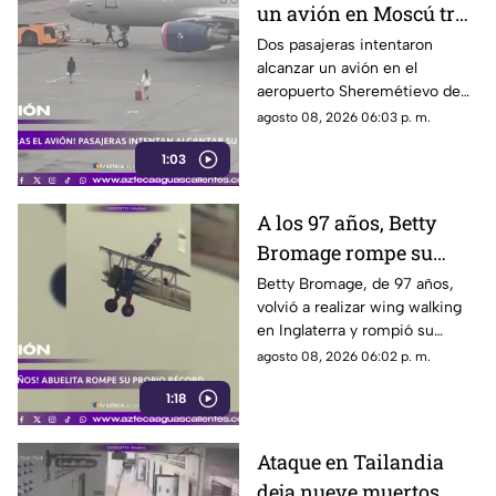
un avión en Moscú tras
llegar tarde a su vuelo
Dos pasajeras intentaron
alcanzar un avión en el
aeropuerto Sheremétievo de
Moscú tras llegar tarde a su
agosto 08, 2026 06:03 p. m.
vuelo, pero no pudieron
1:03
abordarlo
A los 97 años, Betty
Bromage rompe su
propio récord Guinness
Betty Bromage, de 97 años,
volvió a realizar wing walking
en las alturas
en Inglaterra y rompió su
propio récord Guinness tras
agosto 08, 2026 06:02 p. m.
superar un accidente
1:18
cerebrovascular
Ataque en Tailandia
deja nueve muertos