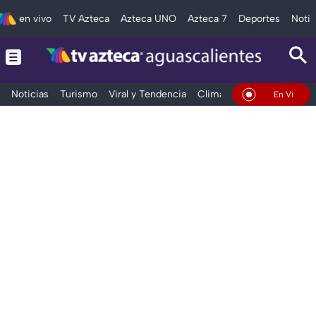
en vivo
TV Azteca
Azteca UNO
Azteca 7
Deportes
Notic
Noticias
Turismo
Viral y Tendencia
Clima
Deportes
Espec
En Vivo