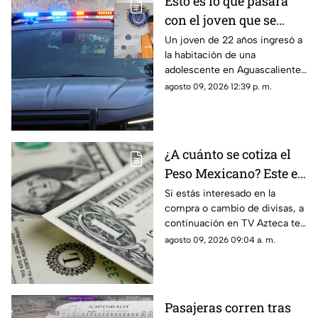
Esto es lo que pasará
con el joven que se
metió a la habitación
Un joven de 22 años ingresó a
la habitación de una
de una adolescente
adolescente en Aguascalientes
para tocarla en
para realizarle tocamientos; te
agosto 09, 2026 12:39 p. m.
Aguascalientes
contamos lo que se sabe de su
detención
¿A cuánto se cotiza el
Peso Mexicano? Este es
el precio del dólar en
Si estás interesado en la
compra o cambio de divisas, a
Aguascalientes hoy 9
continuación en TV Azteca te
de agosto de 2026
informamos cuál es el precio
agosto 09, 2026 09:04 a. m.
del dólar en Aguascalientes
hoy 9 de agosto
Pasajeras corren tras