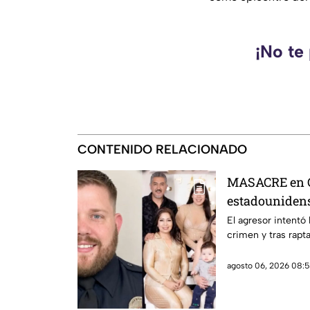
¡No te
CONTENIDO RELACIONADO
MASACRE en C
estadounidense
expareja mexi
El agresor intentó
crimen y tras rapta
prohibieran ac
violencia fami
agosto 06, 2026 08:5