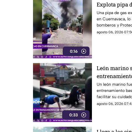
Explota pipa 
Una pipa de gas ex
en Cuernavaca, lo
bomberos y Protec
agosto 06, 2026 07:5
0:16
León marino 
entrenamient
Un león marino fu
entrenamiento bas
facilitar su cuidad
agosto 06, 2026 07:4
0:33
Llega a los ci