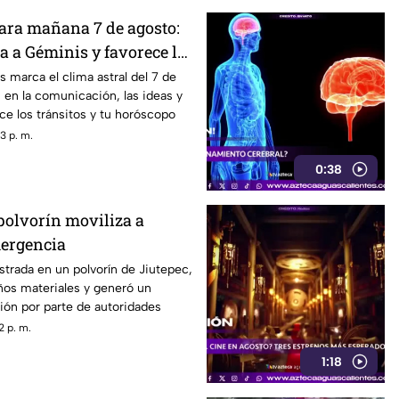
para mañana 7 de agosto:
a a Géminis y favorece la
n
 marca el clima astral del 7 de
 en la comunicación, las ideas y
e los tránsitos y tu horóscopo
3 p. m.
0:38
polvorín moviliza a
mergencia
strada en un polvorín de Jiutepec,
ños materiales y generó un
ión por parte de autoridades
2 p. m.
1:18