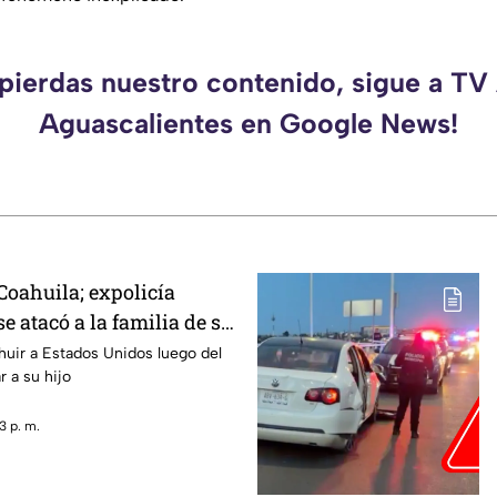
 pierdas nuestro contenido, sigue a TV
Aguascalientes en Google News!
oahuila; expolicía
 atacó a la familia de su
cana luego de que le
 huir a Estados Unidos luego del
r a su hijo
ercarse a su hijo por
liar
3 p. m.