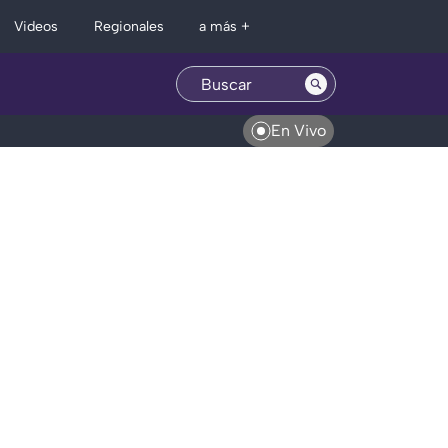
Regionales
Videos
a más +
En Vivo