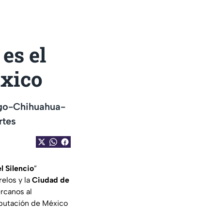
es el
xico
ango-Chihuahua-
rtes
l Silencio
”
elos y la
Ciudad de
ercanos al
reputación de México