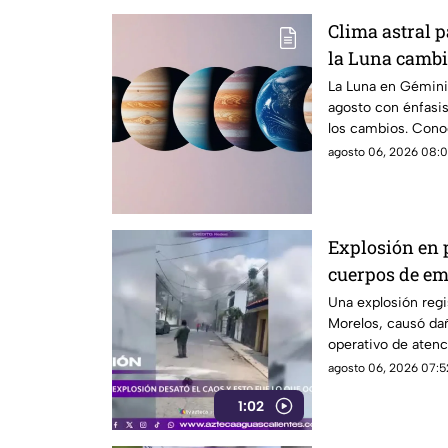
Clima astral 
la Luna cambi
comunicació
La Luna en Géminis
agosto con énfasis
los cambios. Conoc
agosto 06, 2026 08:0
Explosión en 
cuerpos de e
Una explosión regi
Morelos, causó da
operativo de atenc
agosto 06, 2026 07:5
1:02