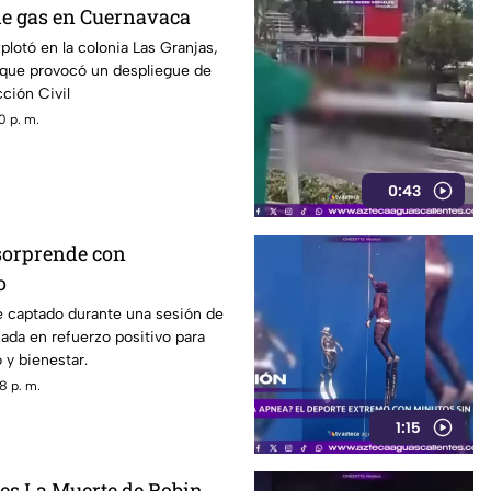
de gas en Cuernavaca
plotó en la colonia Las Granjas,
 que provocó un despliegue de
ción Civil
0 p. m.
0:43
sorprende con
o
e captado durante una sesión de
ada en refuerzo positivo para
o y bienestar.
8 p. m.
1:15
nes La Muerte de Robin