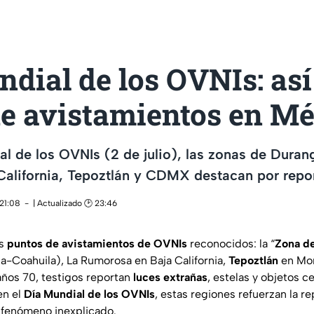
dial de los OVNIs: así 
e avistamientos en Mé
al de los OVNIs (2 de julio), las zonas de Dur
California, Tepoztlán y CDMX destacan por repo
 21:08
| Actualizado 🕑 23:46
os
puntos de avistamientos de OVNIs
reconocidos: la “
Zona de
-Coahuila), La Rumorosa en Baja California,
Tepoztlán
en Mor
años 70, testigos reportan
luces extrañas
, estelas y objetos c
en el
Día Mundial de los OVNIs
, estas regiones refuerzan la 
 fenómeno inexplicado.