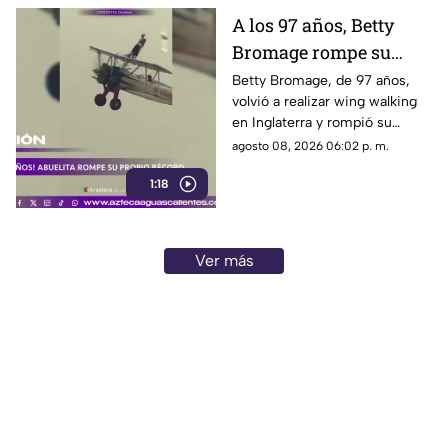
A los 97 años, Betty
Bromage rompe su
propio récord Guinness
Betty Bromage, de 97 años,
volvió a realizar wing walking
en las alturas
en Inglaterra y rompió su
propio récord Guinness tras
agosto 08, 2026 06:02 p. m.
superar un accidente
1:18
cerebrovascular
Ver más