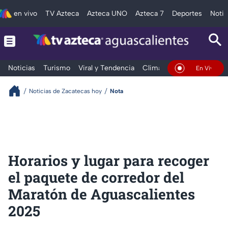
en vivo
TV Azteca
Azteca UNO
Azteca 7
Deportes
Notic
Noticias
Turismo
Viral y Tendencia
Clima
Deportes
Espec
En Vivo
Noticias de Zacatecas hoy
Nota
Horarios y lugar para recoger
el paquete de corredor del
Maratón de Aguascalientes
2025