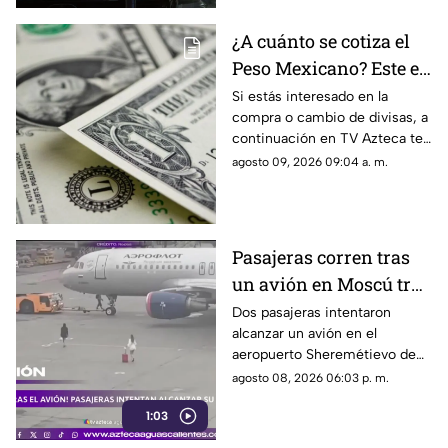
¿A cuánto se cotiza el
Peso Mexicano? Este es
el precio del dólar en
Si estás interesado en la
compra o cambio de divisas, a
Aguascalientes hoy 9
continuación en TV Azteca te
de agosto de 2026
informamos cuál es el precio
agosto 09, 2026 09:04 a. m.
del dólar en Aguascalientes
hoy 9 de agosto
Pasajeras corren tras
un avión en Moscú tras
llegar tarde a su vuelo
Dos pasajeras intentaron
alcanzar un avión en el
aeropuerto Sheremétievo de
Moscú tras llegar tarde a su
agosto 08, 2026 06:03 p. m.
vuelo, pero no pudieron
1:03
abordarlo