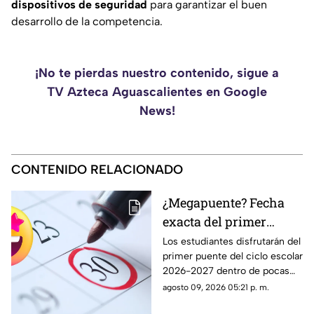
dispositivos de seguridad
para garantizar el buen
desarrollo de la competencia.
¡No te pierdas nuestro contenido, sigue a
TV Azteca Aguascalientes en Google
News!
CONTENIDO RELACIONADO
¿Megapuente? Fecha
exacta del primer
puente del ciclo escolar
Los estudiantes disfrutarán del
primer puente del ciclo escolar
2026-2027 en
2026-2027 dentro de pocas
Aguascalientes
semanas; te contamos la fecha
agosto 09, 2026 05:21 p. m.
oficial en el calendario SEP