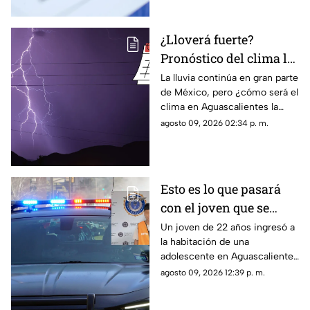
¿Lloverá fuerte?
Pronóstico del clima la
semana del 10 al 15 de
La lluvia continúa en gran parte
de México, pero ¿cómo será el
agosto en
clima en Aguascalientes la
Aguascalientes
semana del 10 al 15 de agosto?
agosto 09, 2026 02:34 p. m.
Te contamos los detalles
Esto es lo que pasará
con el joven que se
metió a la habitación
Un joven de 22 años ingresó a
la habitación de una
de una adolescente
adolescente en Aguascalientes
para tocarla en
para realizarle tocamientos; te
agosto 09, 2026 12:39 p. m.
Aguascalientes
contamos lo que se sabe de su
detención