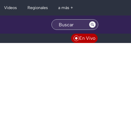
Regionales
Videos
a más +
En Vivo