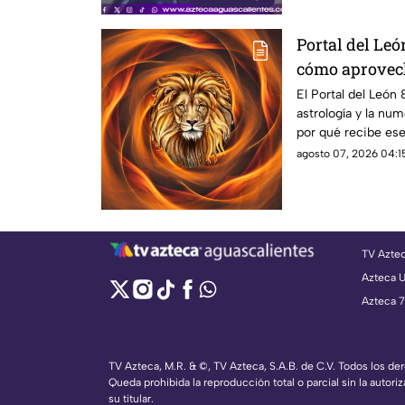
Portal del León
cómo aprovech
fecha
El Portal del León
astrología y la num
por qué recibe es
comunes
agosto 07, 2026 04:15
TV Azte
Azteca 
Azteca 7
TV Azteca, M.R. & ©, TV Azteca, S.A.B. de C.V. Todos los d
Queda prohibida la reproducción total o parcial sin la autoriz
su titular.