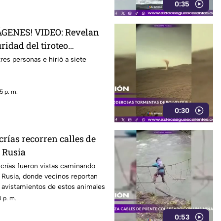
0:35
GENES! VIDEO: Revelan
ridad del tiroteo
famosa cadena de
res personas e hirió a siete
 en Estados Unidos
5 p. m.
0:30
 crías recorren calles de
 Rusia
 crías fueron vistas caminando
l, Rusia, donde vecinos reportan
 avistamientos de estos animales
 p. m.
0:53