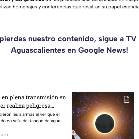
alizan homenajes y conferencias que resaltan su papel esencia
 pierdas nuestro contenido, sigue a TV
Aguascalientes en Google News!
 en plena transmisión en
er realiza peligrosa
 de un tanque de agua
ieron las alarmas al ver que el
do no salía del tanque de agua
 a. m.