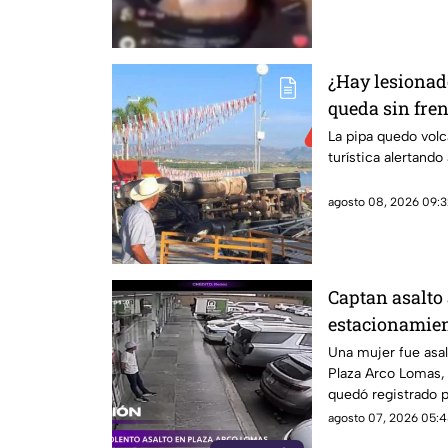
¿Hay lesionad
queda sin fre
volcadura en 
La pipa quedo volc
turística alertando
agosto 08, 2026 09:3
Captan asalto 
estacionamien
Una mujer fue asa
Plaza Arco Lomas, 
quedó registrado 
agosto 07, 2026 05:4