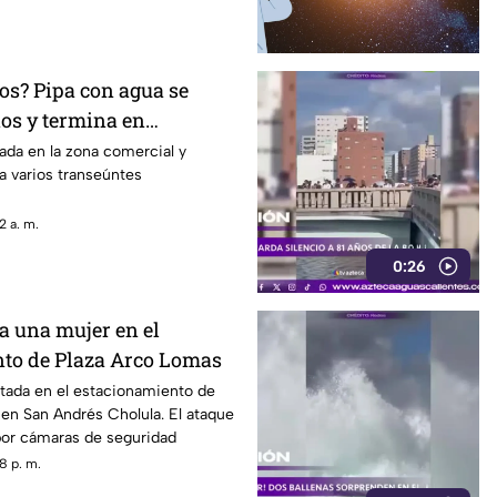
os? Pipa con agua se
nos y termina en
San José de Gracia
ada en la zona comercial y
 a varios transeúntes
2 a. m.
0:26
a una mujer en el
to de Plaza Arco Lomas
ltada en el estacionamiento de
en San Andrés Cholula. El ataque
por cámaras de seguridad
8 p. m.