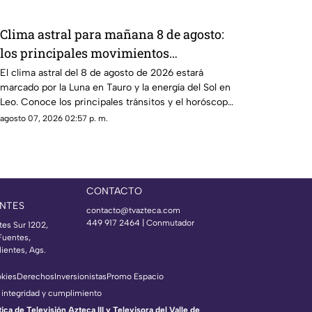
Clima astral para mañana 8 de agosto:
los principales movimientos
planetarios y el horóscopo de cada
El clima astral del 8 de agosto de 2026 estará
marcado por la Luna en Tauro y la energía del Sol en
signo
Leo. Conoce los principales tránsitos y el horóscopo
de cada signo
agosto 07, 2026 02:57 p. m.
CONTACTO
NTES
contacto@tvazteca.com
449 917 2464 | Conmutador
tes Sur 1202,
Fuentes,
ientes, Ags.
okies
Derechos
Inversionistas
Promo Espacio
 integridad y cumplimiento
a de Televisión Azteca III y Televisora del Valle de