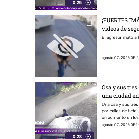
0:25
¡FUERTES IMÁ
videos de segu
realizado en 
El agresor mató a t
hamburguesas
agosto 07, 2026 05:4
Osa y sus tres
una ciudad en
Una osa y sus tres
por calles de Ivde
un aumento en los
agosto 07, 2026 05:14
0:28