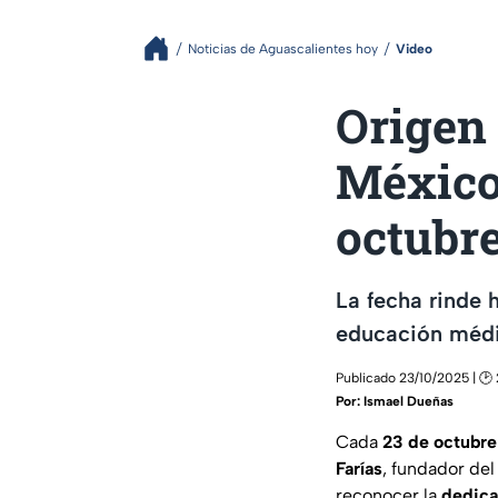
Noticias de Aguascalientes hoy
Video
Origen 
México:
octubr
La fecha rinde 
educación médic
Publicado 23/10/2025 | 🕑
Por:
Ismael Dueñas
Cada
23 de octubre
Farías
, fundador de
reconocer la
dedica