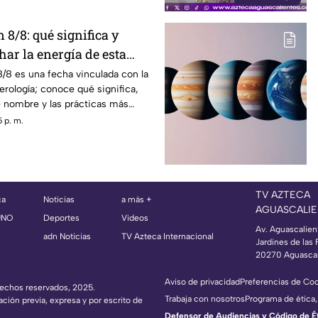
 8/8: qué significa y
ar la energía de esta
 8/8 es una fecha vinculada con la
erología; conoce qué significa,
e nombre y las prácticas más
 p. m.
TV AZTECA
ca
Noticias
a más +
AGUASCALIE
UNO
Deportes
Videos
Av. Aguascalien
adn Noticias
TV Azteca Internacional
Jardines de las 
20270 Aguascal
Aviso de privacidad
Preferencias de Co
erechos reservados, 2025.
Trabaja con nosotros
Programa de ética,
ación previa, expresa y por escrito de
Defensor de Audiencias y Código de Étic