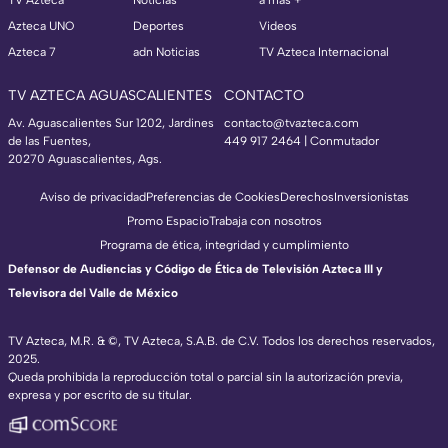
TV Azteca
Noticias
a más +
Azteca UNO
Deportes
Videos
Azteca 7
adn Noticias
TV Azteca Internacional
TV AZTECA AGUASCALIENTES
CONTACTO
Av. Aguascalientes Sur 1202, Jardines
contacto@tvazteca.com
de las Fuentes,
449 917 2464 | Conmutador
20270 Aguascalientes, Ags.
Aviso de privacidad
Preferencias de Cookies
Derechos
Inversionistas
Promo Espacio
Trabaja con nosotros
Programa de ética, integridad y cumplimiento
Defensor de Audiencias y Código de Ética de Televisión Azteca III y
Televisora del Valle de México
TV Azteca, M.R. & ©, TV Azteca, S.A.B. de C.V. Todos los derechos reservados,
2025.
Queda prohibida la reproducción total o parcial sin la autorización previa,
expresa y por escrito de su titular.