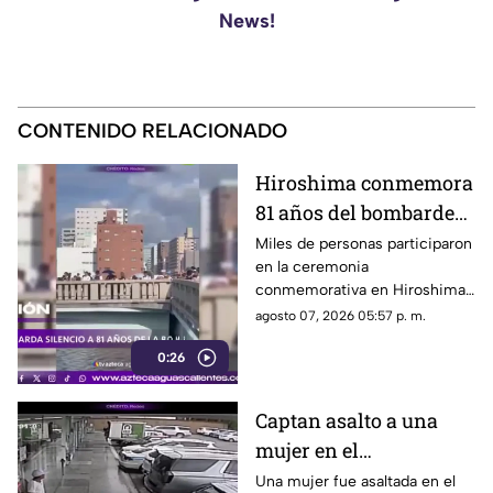
News!
CONTENIDO RELACIONADO
Hiroshima conmemora
81 años del bombardeo
atómico con un minuto
Miles de personas participaron
en la ceremonia
de silencio
conmemorativa en Hiroshima,
donde se recordó a las
agosto 07, 2026 05:57 p. m.
víctimas del bombardeo
0:26
atómico ocurrido en 1945
Captan asalto a una
mujer en el
estacionamiento de
Una mujer fue asaltada en el