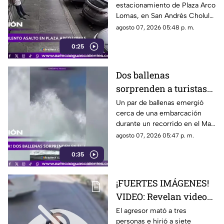
estacionamiento de Plaza Arco
Plaza Arco Lomas
Lomas, en San Andrés Cholula.
El ataque quedó registrado por
agosto 07, 2026 05:48 p. m.
cámaras de seguridad
0:25
Dos ballenas
sorprenden a turistas
durante avistamiento
Un par de ballenas emergió
cerca de una embarcación
en el Mar de Cortés
durante un recorrido en el Mar
de Cortés. El avistamiento fue
agosto 07, 2026 05:47 p. m.
captado en video y sorprendió
0:35
a los visitantes.
¡FUERTES IMÁGENES!
VIDEO: Revelan videos
de seguridad del tiroteo
El agresor mató a tres
personas e hirió a siete
realizado en famosa