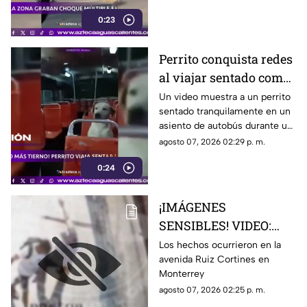
Aguascalientes
0:23
Perrito conquista redes
al viajar sentado como
un pasajero en un
Un video muestra a un perrito
sentado tranquilamente en un
autobús
asiento de autobús durante un
recorrido. Usuarios destacaron
agosto 07, 2026 02:29 p. m.
su comportamiento y la
0:24
escena se viralizó
¡IMÁGENES
SENSIBLES! VIDEO:
Adulto mayor muere
Los hechos ocurrieron en la
avenida Ruiz Cortines en
atropellado por un
Monterrey
tráiler luego de ser
agosto 07, 2026 02:25 p. m.
empujado sin motivo