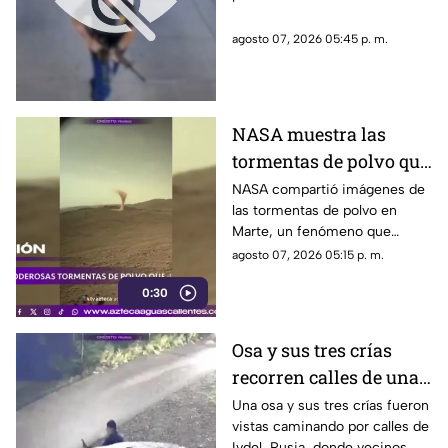
cadena de
agosto 07, 2026 05:45 p. m.
hamburguesas en
Estados Unidos
NASA muestra las
tormentas de polvo que
cubren Marte
NASA compartió imágenes de
las tormentas de polvo en
Marte, un fenómeno que
puede extenderse por miles de
agosto 07, 2026 05:15 p. m.
kilómetros y afectar las
0:30
misiones de exploración
Osa y sus tres crías
recorren calles de una
ciudad en Rusia
Una osa y sus tres crías fueron
vistas caminando por calles de
Ivdel, Rusia, donde vecinos