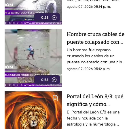
reportan un aumento en los
agosto 07, 2026 05:14 p. m.
avistamientos de estos
0:28
animales
Hombre cruza cables de
puente colapsado con
una niña en Ecuador
Un hombre fue captado
cruzando los cables de un
puente colapsado con una niña
en la espalda, en Ecuador, ante
agosto 07, 2026 05:12 p. m.
la falta de una vía segura
0:53
Portal del León 8/8: qué
significa y cómo
aprovechar la energía
El Portal del León 8/8 es una
fecha vinculada con la
de esta fecha
astrología y la numerología;