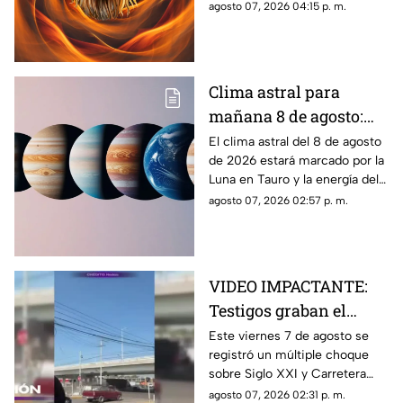
conoce qué significa, por qué
agosto 07, 2026 04:15 p. m.
recibe ese nombre y las
prácticas más comunes
Clima astral para
mañana 8 de agosto:
los principales
El clima astral del 8 de agosto
de 2026 estará marcado por la
movimientos
Luna en Tauro y la energía del
planetarios y el
Sol en Leo. Conoce los
agosto 07, 2026 02:57 p. m.
horóscopo de cada
principales tránsitos y el
signo
horóscopo de cada signo
VIDEO IMPACTANTE:
Testigos graban el
momento exacto en que
Este viernes 7 de agosto se
registró un múltiple choque
tráiler impacta varios
sobre Siglo XXI y Carretera
autos en
Federal 70 Oriente
agosto 07, 2026 02:31 p. m.