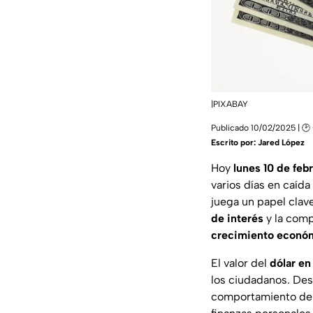
|PIXABAY
Publicado 10/02/2025 | 🕑
Escrito por:
Jared López
Hoy
lunes 10 de feb
varios días en caída
juega un papel clav
de interés
y la comp
crecimiento
econó
El valor del
dólar e
los ciudadanos. Desd
comportamiento del