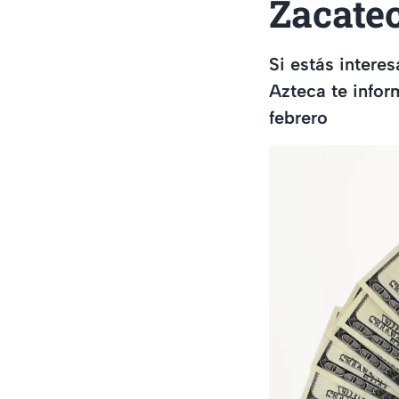
Zacate
Si estás intere
Azteca te infor
febrero