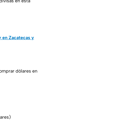
divisas en esta
y en Zacatecas y
comprar dólares en
lares)