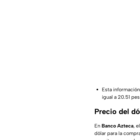
Esta información
igual a 20.51 pe
Precio del d
En
Banco
Azteca
, 
dólar para la compr