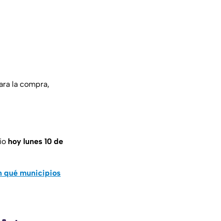
ara la compra,
cio
hoy
lunes 10 de
en qué municipios