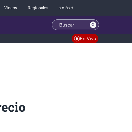
Regionales
Videos
a más +
En Vivo
recio