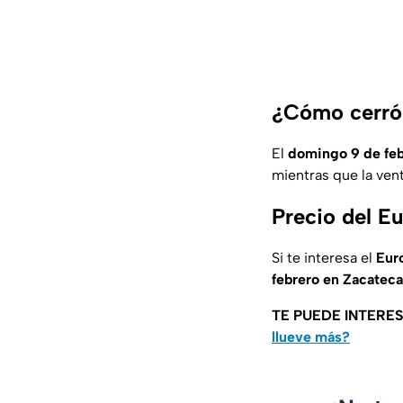
¿Cómo cerró 
El
domingo 9 de feb
mientras que la ven
Precio del E
Si te interesa el
Eur
febrero en
Zacatec
TE PUEDE INTERE
llueve más?