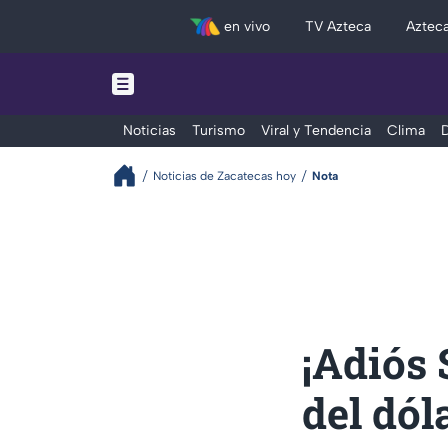
en vivo
TV Azteca
Aztec
Noticias
Turismo
Viral y Tendencia
Clima
D
Noticias de Zacatecas hoy
Nota
¡Adiós 
del dól