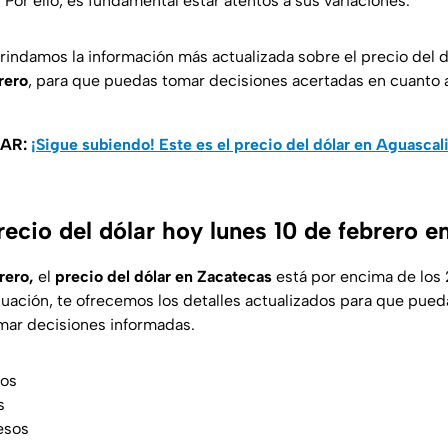
 Por ello, es fundamental estar atentos a sus variaciones.
brindamos la información más actualizada sobre el precio del 
rero
, para que puedas tomar decisiones acertadas en cuanto a
SAR:
¡Sigue subiendo! Este es el precio del dólar en Aguascal
recio del dólar hoy lunes 10 de febrero 
rero,
el
precio del dólar en Zacatecas
está por encima de los
uación, te ofrecemos los detalles actualizados para que pueda
mar decisiones informadas.
sos
s
esos