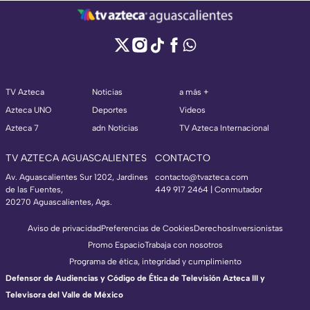
TV Azteca
Noticias
a más +
Azteca UNO
Deportes
Videos
Azteca 7
adn Noticias
TV Azteca Internacional
TV AZTECA AGUASCALIENTES
CONTACTO
Av. Aguascalientes Sur 1202, Jardines
contacto@tvazteca.com
de las Fuentes,
449 917 2464 | Conmutador
20270 Aguascalientes, Ags.
Aviso de privacidad
Preferencias de Cookies
Derechos
Inversionistas
Promo Espacio
Trabaja con nosotros
Programa de ética, integridad y cumplimiento
Defensor de Audiencias y Código de Ética de Televisión Azteca III y
Televisora del Valle de México