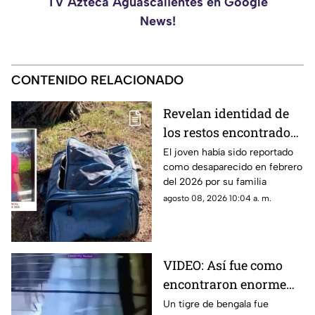
TV Azteca Aguascalientes en Google
News!
CONTENIDO RELACIONADO
Revelan identidad de
los restos encontrados
en una maleta en
El joven había sido reportado
como desaparecido en febrero
Villanueva; era un
del 2026 por su familia
joven de 17 años con
agosto 08, 2026 10:04 a. m.
ficha de búsqueda
VIDEO: Así fue como
encontraron enorme
tigre de bengala en un
Un tigre de bengala fue