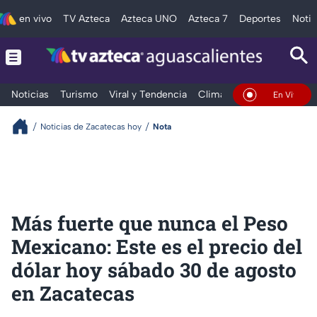
en vivo
TV Azteca
Azteca UNO
Azteca 7
Deportes
Notic
Noticias
Turismo
Viral y Tendencia
Clima
Deportes
Espec
En Vivo
Noticias de Zacatecas hoy
Nota
Más fuerte que nunca el Peso
Mexicano: Este es el precio del
dólar hoy sábado 30 de agosto
en Zacatecas