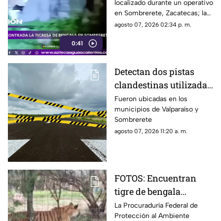
localizado durante un operativo
campamento de grupos
en Sombrerete, Zacatecas; la
delictivos en Zacatecas
Profepa trasladó al ejemplar a
agosto 07, 2026 02:34 p. m.
un zoológico para recibir
0:41
atención especializada
Detectan dos pistas
clandestinas utilizadas
por aeronaves de
Fueron ubicadas en los
municipios de Valparaíso y
grupos delictivos en
Sombrerete
Zacatecas
agosto 07, 2026 11:20 a. m.
FOTOS: Encuentran
tigre de bengala
durante operativo en
La Procuraduría Federal de
Protección al Ambiente
Zacatecas ¿Era de un