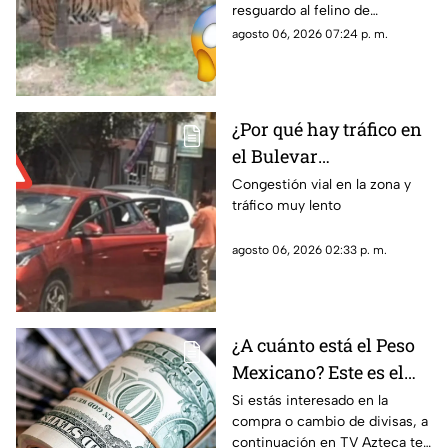
resguardo al felino de
líder criminal?
aproximadamente dos años de
agosto 06, 2026 07:24 p. m.
edad
¿Por qué hay tráfico en
el Bulevar
Metropolitano?
Congestión vial en la zona y
tráfico muy lento
Reportan percance vial
en dirección hacia
agosto 06, 2026 02:33 p. m.
Zacatecas
¿A cuánto está el Peso
Mexicano? Este es el
precio del dólar hoy
Si estás interesado en la
compra o cambio de divisas, a
jueves 6 de agosto en
continuación en TV Azteca te