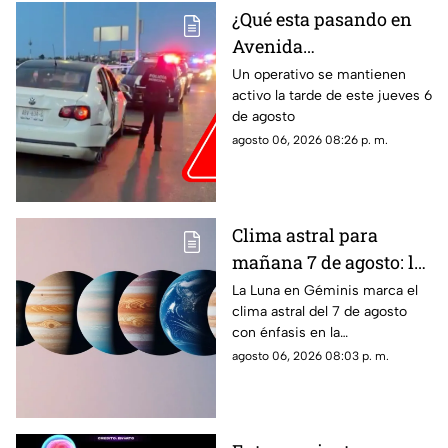
familiar
¿Qué esta pasando en
Avenida
Aguascalientes?
Un operativo se mantienen
activo la tarde de este jueves 6
Reportan persecución y
de agosto
accidente vehicular
agosto 06, 2026 08:26 p. m.
Clima astral para
mañana 7 de agosto: la
Luna cambia a Géminis
La Luna en Géminis marca el
clima astral del 7 de agosto
y favorece la
con énfasis en la
comunicación
comunicación, las ideas y los
agosto 06, 2026 08:03 p. m.
cambios. Conoce los tránsitos
y tu horóscopo