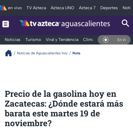
en vivo
TV Azteca
Azteca UNO
Azteca 7
Deportes
Notic
Noticias
Turismo
Viral y Tendencia
Clima
Deportes
Espec
En Vivo
Noticias de Aguascalientes hoy
Nota
Precio de la gasolina hoy en
Zacatecas: ¿Dónde estará más
barata este martes 19 de
noviembre?