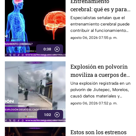
Entrenamiento
cerebral: qué es y para
qué sirve
Especialistas señalan que el
entrenamiento cerebral puede
contribuir al funcionamiento
cognitivo cuando se combina
agosto 06, 2026 07:55 p. m.
con hábitos saludables
0:38
Explosión en polvorín
moviliza a cuerpos de
emergencia
Una explosión registrada en un
polvorín de Jiutepec, Morelos,
causó daños materiales y
generó un operativo de
agosto 06, 2026 07:52 p. m.
atención por parte de
1:02
autoridades
Estos son los estrenos