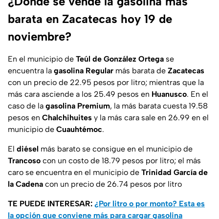
¿Dónde se vende la gasolina más
barata en Zacatecas hoy 19 de
noviembre?
En el municipio de
Teúl de González Ortega
se
encuentra la
gasolina
Regular
más barata de
Zacatecas
con un precio de 22.95 pesos por litro; mientras que la
más cara asciende a los 25.49 pesos en
Huanusco
. En el
caso de la
gasolina Premium
, la más barata cuesta 19.58
pesos en
Chalchihuites
y la más cara sale en 26.99 en el
municipio de
Cuauhtémoc
.
El
diésel
más barato se consigue en el municipio de
Trancoso
con un costo de 18.79 pesos por litro; el más
caro se encuentra en el municipio de
Trinidad García de
la Cadena
con un precio de 26.74 pesos por litro
TE PUEDE INTERESAR:
¿Por litro o por monto? Esta es
la opción que conviene más para cargar gasolina