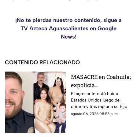
¡No te pierdas nuestro contenido, sigue a
TV Azteca Aguascalientes en Google
News!
CONTENIDO RELACIONADO
MASACRE en Coahuila;
expolicía
estadounidense atacó a
El agresor intentó huir a
Estados Unidos luego del
la familia de su
crimen y tras raptar a su hijo
expareja mexicana
agosto 06, 2026 08:53 p. m.
luego de que le
prohibieran acercarse
a su hijo por violencia