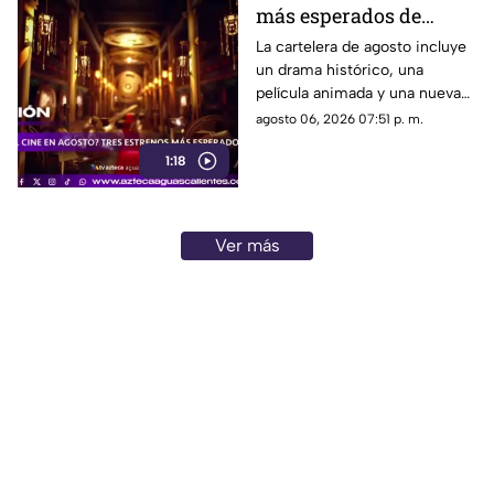
más esperados de
agosto
La cartelera de agosto incluye
un drama histórico, una
película animada y una nueva
entrega de terror para distintos
agosto 06, 2026 07:51 p. m.
públicos.
1:18
Ver más