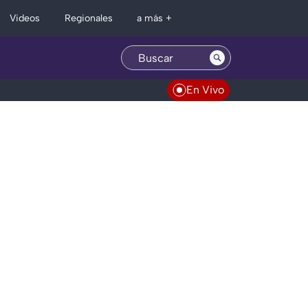
Regionales
Videos
a más +
En Vivo