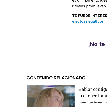
es un momento ideal 
rituales promueven 
TE PUEDE INTERE
efectos negativos
¡No te
CONTENIDO RELACIONADO
Hablar contig
la concentrac
Investigaciones in