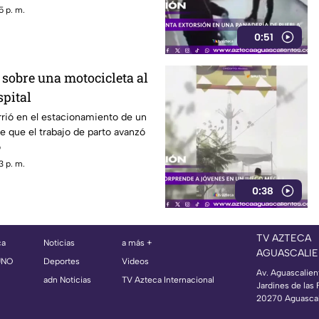
5 p. m.
0:51
 sobre una motocicleta al
spital
rió en el estacionamiento de un
e que el trabajo de parto avanzó
o
3 p. m.
0:38
TV AZTECA
ca
Noticias
a más +
AGUASCALIE
UNO
Deportes
Videos
Av. Aguascalien
adn Noticias
TV Azteca Internacional
Jardines de las 
20270 Aguascal