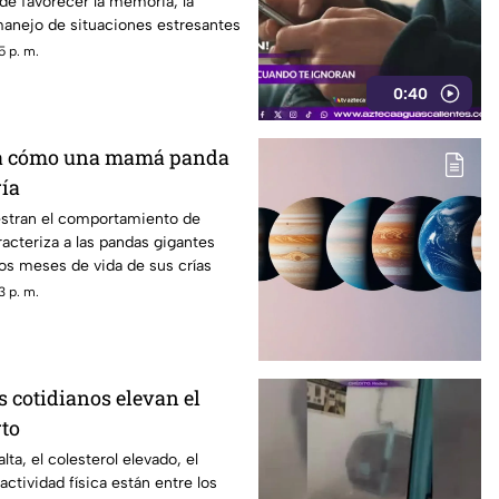
e favorecer la memoria, la
 manejo de situaciones estresantes
5 p. m.
0:40
a cómo una mamá panda
ría
stran el comportamiento de
acteriza a las pandas gigantes
os meses de vida de sus crías
3 p. m.
s cotidianos elevan el
rto
alta, el colesterol elevado, el
 actividad física están entre los