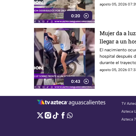
agosto 05, 2026 07:3
0:20
Mujer da a luz
llegar a un ho
El nacimiento ocur
hospital después d
durante el trayect
agosto 05, 2026 07:3
0:43
TV Azte
Azteca 
Azteca 7