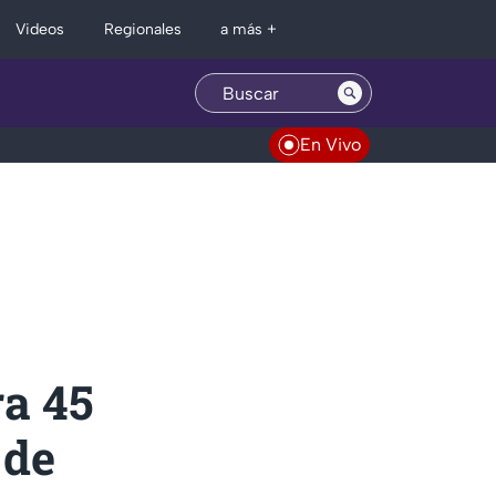
Regionales
Videos
a más +
En Vivo
ra 45
 de