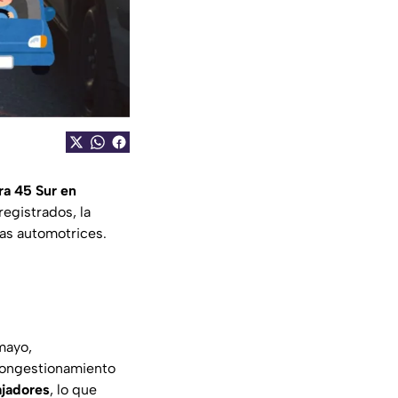
era 45 Sur en
registrados, la
tas automotrices.
mayo,
 congestionamiento
ajadores
, lo que