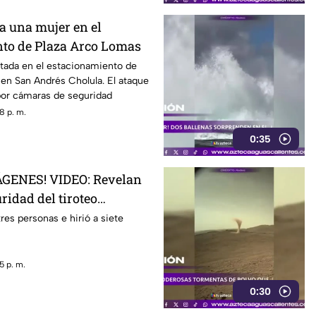
a una mujer en el
to de Plaza Arco Lomas
ltada en el estacionamiento de
en San Andrés Cholula. El ataque
por cámaras de seguridad
8 p. m.
0:35
GENES! VIDEO: Revelan
ridad del tiroteo
famosa cadena de
res personas e hirió a siete
 en Estados Unidos
5 p. m.
0:30