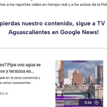
s a los reportes viales en tiempo real y a los avisos de la Poli
 pierdas nuestro contenido, sigue a TV
Aguascalientes en Google News!
os? Pipa con agua se
nos y termina en
San José de Gracia
ada en la zona comercial y
 a varios transeúntes
2 a. m.
0:26