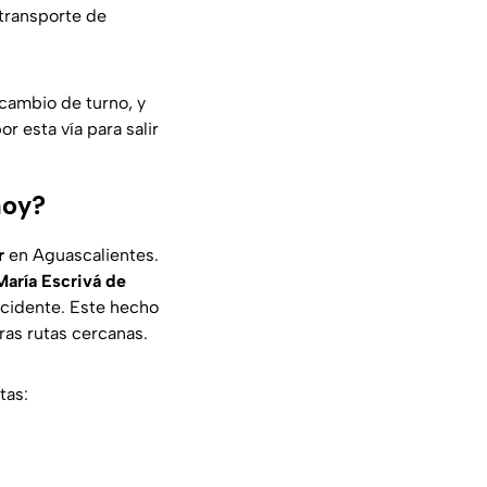
 transporte de
 cambio de turno, y
or esta vía para salir
hoy?
r
en Aguascalientes.
María Escrivá de
ccidente. Este hecho
tras rutas cercanas.
tas: