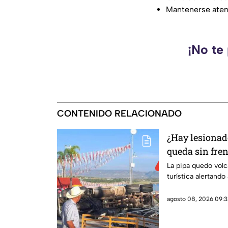
Mantenerse atento
¡No te
CONTENIDO RELACIONADO
¿Hay lesionad
queda sin fre
volcadura en 
La pipa quedo volc
turística alertando
agosto 08, 2026 09:3