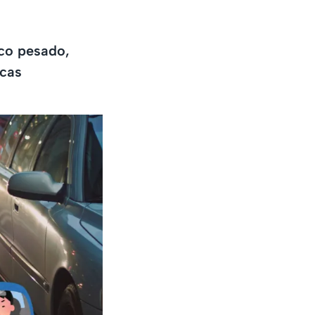
ico pesado,
icas