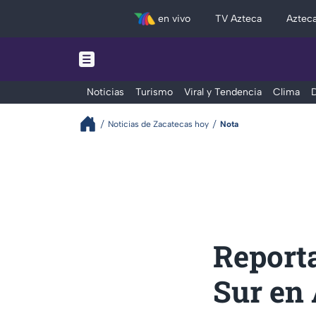
en vivo
TV Azteca
Aztec
Noticias
Turismo
Viral y Tendencia
Clima
D
Noticias de Zacatecas hoy
Nota
Reporta
Sur en 