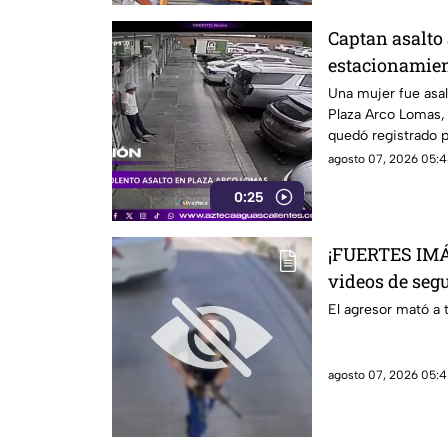
Captan asalto 
estacionamien
Una mujer fue asa
Plaza Arco Lomas, 
quedó registrado 
agosto 07, 2026 05:4
0:25
¡FUERTES IMÁ
videos de segu
realizado en 
El agresor mató a t
hamburguesas
agosto 07, 2026 05:4