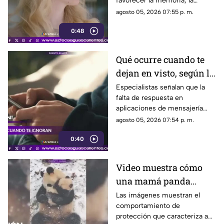
favorecer la memoria, la
planificación y el manejo de
agosto 05, 2026 07:55 p. m.
situaciones estresantes
0:48
Qué ocurre cuando te
dejan en visto, según la
psicología
Especialistas señalan que la
falta de respuesta en
aplicaciones de mensajería
puede tener efectos
agosto 05, 2026 07:54 p. m.
emocionales y psicológicos
0:40
Video muestra cómo
una mamá panda
protege a su cría
Las imágenes muestran el
comportamiento de
protección que caracteriza a