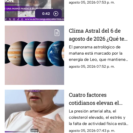
las pandas gigantes durante los
agosto 05, 2026 07:53 p. m.
primeros meses de vida de
0:42
sus crías
Clima Astral del 6 de
agosto de 2026 ¿Qué te
depara la energía del
El panorama astrológico de
mañana está marcado por la
día?
energía de Leo, que mantiene
el enfoque en la creatividad, la
agosto 05, 2026 07:52 p. m.
identidad y la expresión
personal
Cuatro factores
cotidianos elevan el
riesgo de infarto
La presión arterial alta, el
colesterol elevado, el estrés y
la falta de actividad física están
entre los principales factores
agosto 05, 2026 07:43 p. m.