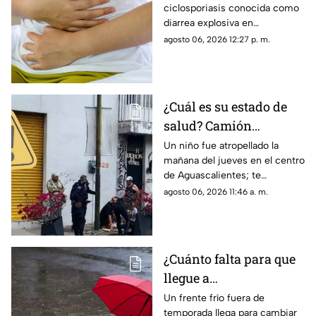
ciclosporiasis conocida como
Aguascalientes
diarrea explosiva en
Aguascalientes; te contamos
agosto 06, 2026 12:27 p. m.
los detalles sobre cómo se
contagió
¿Cuál es su estado de
salud? Camión
atropella a niño de 11
Un niño fue atropellado la
mañana del jueves en el centro
años en Aguascalientes
de Aguascalientes; te
hoy 6 de agosto
contamos lo que se sabe del
agosto 06, 2026 11:46 a. m.
accidente hoy
¿Cuánto falta para que
llegue a
Aguascalientes? Frente
Un frente frío fuera de
temporada llega para cambiar