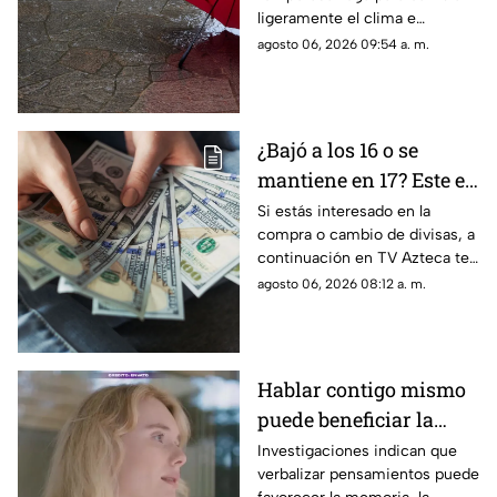
frío fuera de temporada
ligeramente el clima e
afectará en agosto 2026
incrementar las lluvias en
agosto 06, 2026 09:54 a. m.
Aguascalientes; te contamos
los detalles del pronóstico
¿Bajó a los 16 o se
mantiene en 17? Este es
el precio del dólar en
Si estás interesado en la
compra o cambio de divisas, a
Aguascalientes hoy 6
continuación en TV Azteca te
de agosto de 2026
informamos cuál es el precio
agosto 06, 2026 08:12 a. m.
del dólar en Aguascalientes
hoy 6 de agosto
Hablar contigo mismo
puede beneficiar la
concentración y la
Investigaciones indican que
verbalizar pensamientos puede
memoria