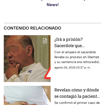
News!
CONTENIDO RELACIONADO
¿Irá a prisión?
Sacerdote que
presuntamente abuso
Con el amparo el sacerdote
llevaba su proceso en libertad
de dos monaguillos en
y su sentencia era retrocedida;
Aguascalientes perdió
ahora el proceso legal
agosto 06, 2026 02:27 p. m.
Juicio de Amparo
continuará con posibles
cambios en las condiciones
penales
Revelan cómo y dónde
se contagió la paciente
de diarrea explosiva en
Se confirmó el primer caso de