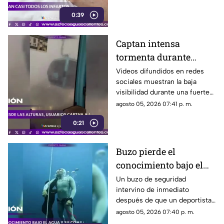
asociados al infarto
0:39
Captan intensa
tormenta durante
recorrido del Cablebús
Videos difundidos en redes
sociales muestran la baja
en CDMX
visibilidad durante una fuerte
lluvia registrada en la Ciudad
agosto 05, 2026 07:41 p. m.
de México
0:21
Buzo pierde el
conocimiento bajo el
agua y es rescatado a
Un buzo de seguridad
intervino de inmediato
tiempo
después de que un deportista
perdiera el conocimiento
agosto 05, 2026 07:40 p. m.
durante una inmersión