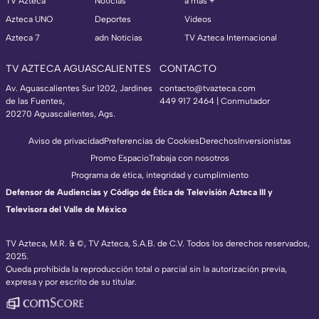
TV Azteca
Noticias
a más +
Azteca UNO
Deportes
Videos
Azteca 7
adn Noticias
TV Azteca Internacional
TV AZTECA AGUASCALIENTES
CONTACTO
Av. Aguascalientes Sur 1202, Jardines
contacto@tvazteca.com
de las Fuentes,
449 917 2464 | Conmutador
20270 Aguascalientes, Ags.
Aviso de privacidad
Preferencias de Cookies
Derechos
Inversionistas
Promo Espacio
Trabaja con nosotros
Programa de ética, integridad y cumplimiento
Defensor de Audiencias y Código de Ética de Televisión Azteca III y
Televisora del Valle de México
TV Azteca, M.R. & ©, TV Azteca, S.A.B. de C.V. Todos los derechos reservados,
2025.
Queda prohibida la reproducción total o parcial sin la autorización previa,
expresa y por escrito de su titular.