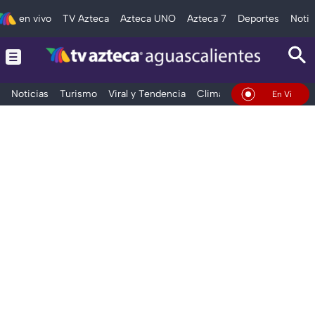
en vivo
TV Azteca
Azteca UNO
Azteca 7
Deportes
Notic
Noticias
Turismo
Viral y Tendencia
Clima
Deportes
Espec
En Vivo