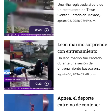
hombre muerto
Una riña registrada afuera de
un restaurante en Town
Center, Estado de México,
dejó un hombre sin vida.
agosto 06, 2026 07:49 p. m.
Autoridades investigan el caso
0:43
León marino sorprende
con entrenamiento
Un león marino fue captado
durante una sesión de
entrenamiento basada en
refuerzo positivo para facilitar
agosto 06, 2026 07:48 p. m.
su cuidado y bienestar.
0:33
Apnea, el deporte
extremo de contener la