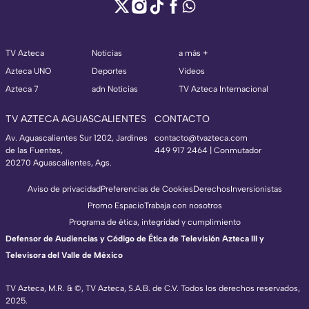
TV Azteca
Noticias
a más +
Azteca UNO
Deportes
Videos
Azteca 7
adn Noticias
TV Azteca Internacional
TV AZTECA AGUASCALIENTES
CONTACTO
Av. Aguascalientes Sur 1202, Jardines
contacto@tvazteca.com
de las Fuentes,
449 917 2464 | Conmutador
20270 Aguascalientes, Ags.
Aviso de privacidad
Preferencias de Cookies
Derechos
Inversionistas
Promo Espacio
Trabaja con nosotros
Programa de ética, integridad y cumplimiento
Defensor de Audiencias y Código de Ética de Televisión Azteca III y
Televisora del Valle de México
TV Azteca, M.R. & ©, TV Azteca, S.A.B. de C.V. Todos los derechos reservados,
2025.