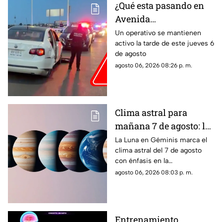
familiar
¿Qué esta pasando en
Avenida
Aguascalientes?
Un operativo se mantienen
activo la tarde de este jueves 6
Reportan persecución y
de agosto
accidente vehicular
agosto 06, 2026 08:26 p. m.
Clima astral para
mañana 7 de agosto: la
Luna cambia a Géminis
La Luna en Géminis marca el
clima astral del 7 de agosto
y favorece la
con énfasis en la
comunicación
comunicación, las ideas y los
agosto 06, 2026 08:03 p. m.
cambios. Conoce los tránsitos
y tu horóscopo
Entrenamiento