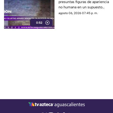
presuntas figuras de apariencia
no humana en un supuesto
bosque de México. Su
agosto 06, 2026 07:45 p. m.
autenticidad no ha sido
0:52
confirmada