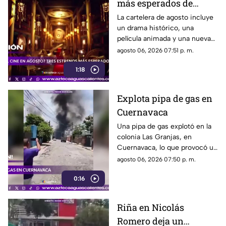
más esperados de
agosto
La cartelera de agosto incluye
un drama histórico, una
película animada y una nueva
entrega de terror para distintos
agosto 06, 2026 07:51 p. m.
públicos.
1:18
Explota pipa de gas en
Cuernavaca
Una pipa de gas explotó en la
colonia Las Granjas, en
Cuernavaca, lo que provocó un
despliegue de bomberos y
agosto 06, 2026 07:50 p. m.
Protección Civil
0:16
Riña en Nicolás
Romero deja un