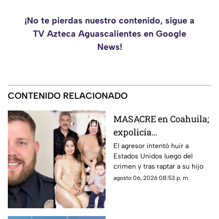
¡No te pierdas nuestro contenido, sigue a
TV Azteca Aguascalientes en Google
News!
CONTENIDO RELACIONADO
MASACRE en Coahuila;
expolicía
estadounidense atacó a
El agresor intentó huir a
Estados Unidos luego del
la familia de su
crimen y tras raptar a su hijo
expareja mexicana
agosto 06, 2026 08:53 p. m.
luego de que le
prohibieran acercarse
a su hijo por violencia