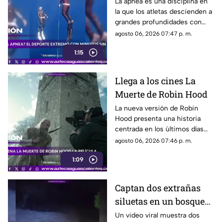
respiración
La apnea es una disciplina en
la que los atletas descienden a
grandes profundidades con
una sola bocanada de aire y
agosto 06, 2026 07:47 p. m.
bajo estrictas medidas de
1:15
seguridad
Llega a los cines La
Muerte de Robin Hood
La nueva versión de Robin
Hood presenta una historia
centrada en los últimos días
del legendario arquero,
agosto 06, 2026 07:46 p. m.
protagonizada por Hugh
1:09
Jackman
Captan dos extrañas
siluetas en un bosque
de México
Un video viral muestra dos