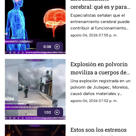
cerebral: qué es y para
qué sirve
Especialistas señalan que el
entrenamiento cerebral puede
contribuir al funcionamiento
cognitivo cuando se combina
agosto 06, 2026 07:55 p. m.
con hábitos saludables
0:38
Explosión en polvorín
moviliza a cuerpos de
emergencia
Una explosión registrada en un
polvorín de Jiutepec, Morelos,
causó daños materiales y
generó un operativo de
agosto 06, 2026 07:52 p. m.
atención por parte de
1:02
autoridades
Estos son los estrenos