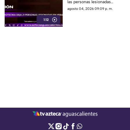
las personas lesionadas
presentaron quemaduras leves
agosto 04, 2026 09:09 p. m.
y no requirieron
1:12
hospitalización