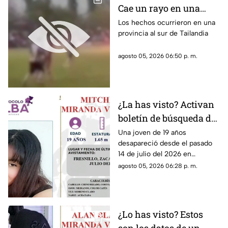
Cae un rayo en una
cancha donde se
Los hechos ocurrieron en una
provincia al sur de Tailandia
disputaba un partido
de fútbol; uno de los
agosto 05, 2026 06:50 p. m.
jugadores perdió la
vida (VIDEO)
¿La has visto? Activan
boletín de búsqueda de
joven de 19 años
Una joven de 19 años
desapareció desde el pasado
desaparecida en
14 de julio del 2026 en
Fresnillo Zacatecas
Fresnillo, Zacatecas; La Fiscalía
agosto 05, 2026 06:28 p. m.
General de Justicia del Estado
ha emitido un boletín de
búsqueda
¿Lo has visto? Estos