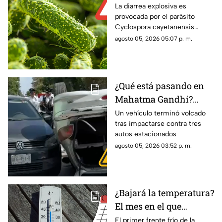
Confirman primer caso
La diarrea explosiva es
provocada por el parásito
en hombre que venia
Cyclospora cayetanensis
de Jalisco
conocido como ciclosporiasis
agosto 05, 2026 05:07 p. m.
¿Qué está pasando en
Mahatma Gandhi?
Reportan aparatosa
Un vehículo terminó volcado
tras impactarse contra tres
volcadura vehicular
autos estacionados
agosto 05, 2026 03:52 p. m.
¿Bajará la temperatura?
El mes en el que
ingresa el primer frente
El primer frente frío de la