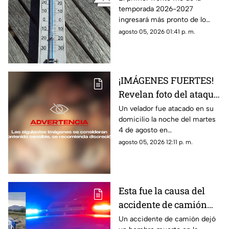
temporada 2026-2027
frío 2026-2027 en
ingresará más pronto de lo
Aguascalientes
esperado; te contamos cuándo
agosto 05, 2026 01:41 p. m.
llega y si influirá en la
temperatura en Aguascalientes
¡IMÁGENES FUERTES!
Revelan foto del ataque
al velador en
Un velador fue atacado en su
domicilio la noche del martes
Aguascalientes
4 de agosto en
Aguascalientes; aquí te
agosto 05, 2026 12:11 p. m.
contamos todo lo que se sabe
del caso
Esta fue la causa del
accidente de camión
que dejó un hombre
Un accidente de camión dejó