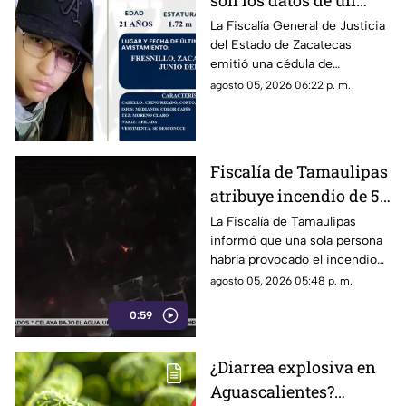
son los datos de un
joven de 21 años
La Fiscalía General de Justicia
del Estado de Zacatecas
desaparecido en
emitió una cédula de
Fresnillo, Zacatecas
búsqueda para localizar a Alan
agosto 05, 2026 06:22 p. m.
Bladimir Miranda Vizcarra, de
21 años de edad
Fiscalía de Tamaulipas
atribuye incendio de 57
camiones a una sola
La Fiscalía de Tamaulipas
informó que una sola persona
persona
habría provocado el incendio
de 57 camiones. Hasta el
agosto 05, 2026 05:48 p. m.
momento no hay personas
0:59
detenidas
¿Diarrea explosiva en
Aguascalientes?