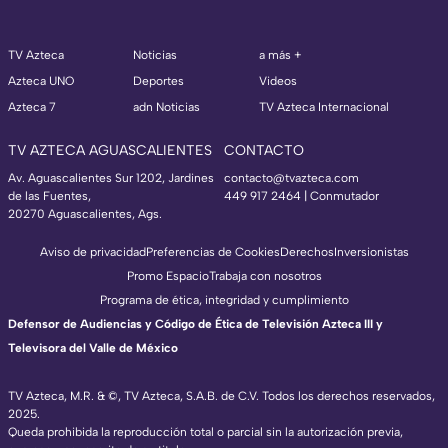
TV Azteca
Noticias
a más +
Azteca UNO
Deportes
Videos
Azteca 7
adn Noticias
TV Azteca Internacional
TV AZTECA AGUASCALIENTES
CONTACTO
Av. Aguascalientes Sur 1202, Jardines
contacto@tvazteca.com
de las Fuentes,
449 917 2464 | Conmutador
20270 Aguascalientes, Ags.
Aviso de privacidad
Preferencias de Cookies
Derechos
Inversionistas
Promo Espacio
Trabaja con nosotros
Programa de ética, integridad y cumplimiento
Defensor de Audiencias y Código de Ética de Televisión Azteca III y
Televisora del Valle de México
TV Azteca, M.R. & ©, TV Azteca, S.A.B. de C.V. Todos los derechos reservados,
2025.
Queda prohibida la reproducción total o parcial sin la autorización previa,