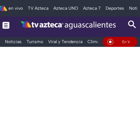
en vivo
TV Azteca
Azteca UNO
Azteca 7
Deportes
Notic
Noticias
Turismo
Viral y Tendencia
Clima
Deportes
Espec
En Vivo