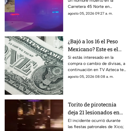
un hombre muerto en la
muerto en la Carretera
Carretera 45 Norte en
45 Norte
Aguascalientes; te contamos
agosto 05, 2026 09:27 a. m.
lo que se sabe de la causa
¿Bajó a los 16 el Peso
Mexicano? Este es el
precio del dólar en
Si estás interesado en la
compra o cambio de divisas, a
Aguascalientes hoy 5
continuación en TV Azteca te
de agosto de 2026
informamos cuál es el precio
agosto 05, 2026 08:08 a. m.
del dólar en Aguascalientes
hoy 5 de agosto
Torito de pirotecnia
deja 21 lesionados en
Veracruz
El incidente ocurrió durante
las fiestas patronales de Xico;