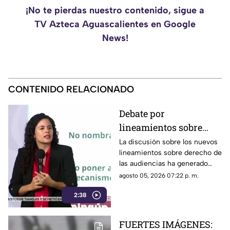
¡No te pierdas nuestro contenido, sigue a
TV Azteca Aguascalientes en Google
News!
CONTENIDO RELACIONADO
Debate por
lineamientos sobre
derecho de las
La discusión sobre los nuevos
lineamientos sobre derecho de
audiencias y libertad
las audiencias ha generado
de expresión
posturas encontradas por su
agosto 05, 2026 07:22 p. m.
posible impacto en la libertad
2:38
de expresión
FUERTES IMÁGENES: