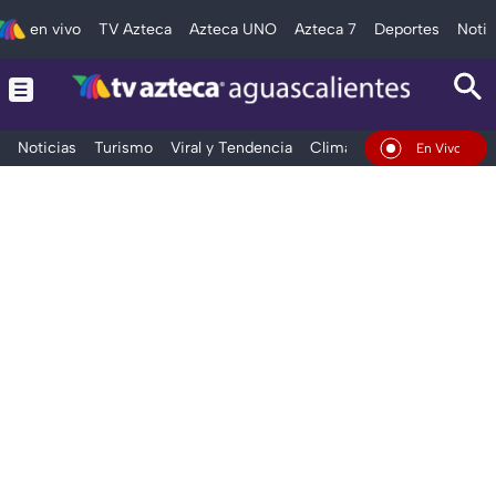
en vivo
TV Azteca
Azteca UNO
Azteca 7
Deportes
Notic
Noticias
Turismo
Viral y Tendencia
Clima
Deportes
Espec
En Vivo