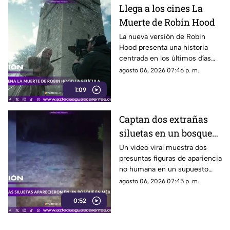
Llega a los cines La
Muerte de Robin Hood
La nueva versión de Robin
Hood presenta una historia
centrada en los últimos días
del legendario arquero,
agosto 06, 2026 07:46 p. m.
protagonizada por Hugh
1:09
Jackman
Captan dos extrañas
siluetas en un bosque
de México
Un video viral muestra dos
presuntas figuras de apariencia
no humana en un supuesto
bosque de México. Su
agosto 06, 2026 07:45 p. m.
autenticidad no ha sido
0:52
confirmada