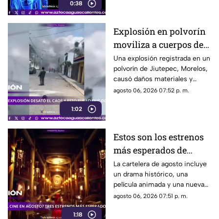
0:38
Explosión en polvorín
moviliza a cuerpos de
emergencia
Una explosión registrada en un
polvorín de Jiutepec, Morelos,
causó daños materiales y
generó un operativo de
agosto 06, 2026 07:52 p. m.
atención por parte de
1:02
autoridades
Estos son los estrenos
más esperados de
agosto
La cartelera de agosto incluye
un drama histórico, una
película animada y una nueva
entrega de terror para distintos
agosto 06, 2026 07:51 p. m.
públicos.
1:18