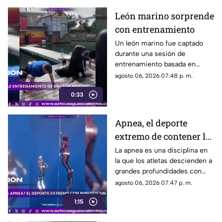
León marino sorprende
con entrenamiento
Un león marino fue captado
durante una sesión de
entrenamiento basada en
refuerzo positivo para facilitar
agosto 06, 2026 07:48 p. m.
su cuidado y bienestar.
0:33
Apnea, el deporte
extremo de contener la
respiración
La apnea es una disciplina en
la que los atletas descienden a
grandes profundidades con
una sola bocanada de aire y
agosto 06, 2026 07:47 p. m.
bajo estrictas medidas de
1:15
seguridad