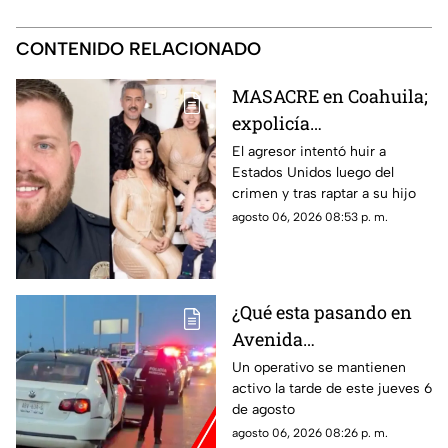
CONTENIDO RELACIONADO
MASACRE en Coahuila;
expolicía
estadounidense atacó a
El agresor intentó huir a
Estados Unidos luego del
la familia de su
crimen y tras raptar a su hijo
expareja mexicana
agosto 06, 2026 08:53 p. m.
luego de que le
prohibieran acercarse
a su hijo por violencia
familiar
¿Qué esta pasando en
Avenida
Aguascalientes?
Un operativo se mantienen
activo la tarde de este jueves 6
Reportan persecución y
de agosto
accidente vehicular
agosto 06, 2026 08:26 p. m.