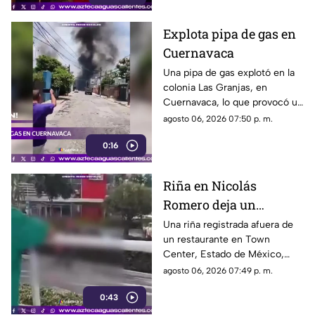
Explota pipa de gas en
Cuernavaca
Una pipa de gas explotó en la
colonia Las Granjas, en
Cuernavaca, lo que provocó un
despliegue de bomberos y
agosto 06, 2026 07:50 p. m.
Protección Civil
0:16
Riña en Nicolás
Romero deja un
hombre muerto
Una riña registrada afuera de
un restaurante en Town
Center, Estado de México,
dejó un hombre sin vida.
agosto 06, 2026 07:49 p. m.
Autoridades investigan el caso
0:43