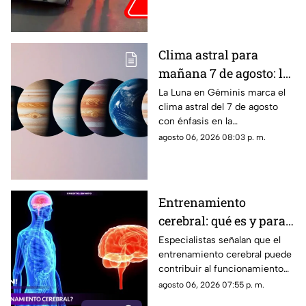
Clima astral para
mañana 7 de agosto: la
Luna cambia a Géminis
La Luna en Géminis marca el
clima astral del 7 de agosto
y favorece la
con énfasis en la
comunicación
comunicación, las ideas y los
agosto 06, 2026 08:03 p. m.
cambios. Conoce los tránsitos
y tu horóscopo
Entrenamiento
cerebral: qué es y para
qué sirve
Especialistas señalan que el
entrenamiento cerebral puede
contribuir al funcionamiento
cognitivo cuando se combina
agosto 06, 2026 07:55 p. m.
con hábitos saludables