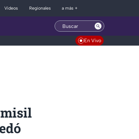
Regionales
Videos
a más +
En Vivo
misil
uedó