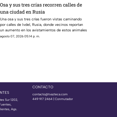
Osa y sus tres crías recorren calles de
una ciudad en Rusia
Una osa y sus tres crías fueron vistas caminando
por calles de Ivdel, Rusia, donde vecinos reportan
un aumento en los avistamientos de estos animales
agosto 07, 2026 05:14 p. m.
CONTACTO
NTES
contacto@tvazteca.com
449 917 2464 | Conmutador
tes Sur 1202,
Fuentes,
ientes, Ags.