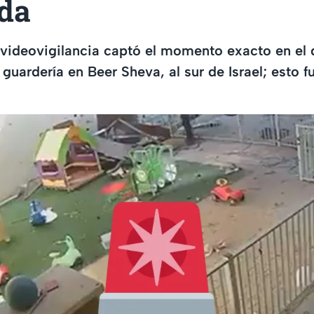
ida
videovigilancia captó el momento exacto en el 
guardería en Beer Sheva, al sur de Israel; esto f