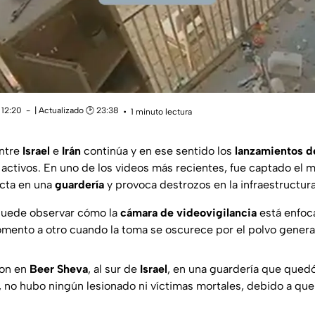
 12:20
| Actualizado 🕑 23:38
1 minuto lectura
entre
Israel
e
Irán
continúa y en ese sentido los
lanzamientos d
 activos. En uno de los videos más recientes, fue captado el
acta en una
guardería
y provoca destrozos en la infraestructura
 puede observar cómo la
cámara de videovigilancia
está enfoca
mento a otro cuando la toma se oscurece por el polvo generad
ron en
Beer Sheva
, al sur de
Israel
, en una guardería que qued
 no hubo ningún lesionado ni víctimas mortales, debido a que 