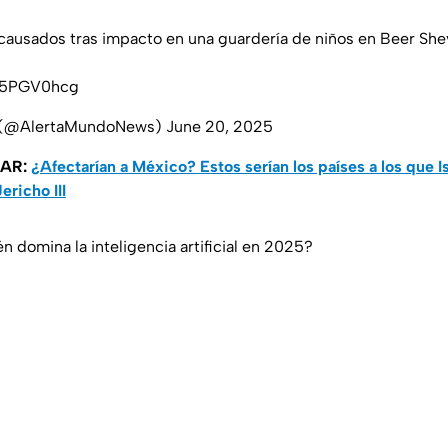
causados tras impacto en una guardería de niños en Beer Sheva,
fr5PGV0hcg
l (@AlertaMundoNews)
June 20, 2025
SAR:
¿Afectarían a México? Estos serían los países a los que I
ericho III
én domina la inteligencia artificial en 2025?