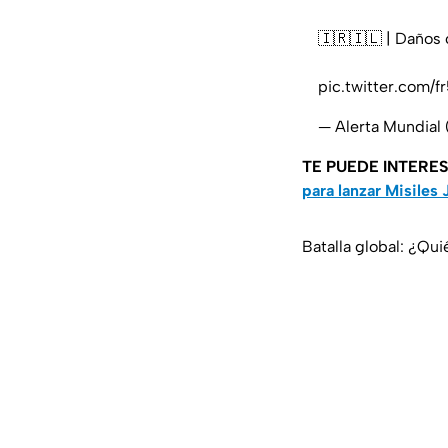
🇮🇷🇮🇱 | Daños 
pic.twitter.com/
— Alerta Mundia
TE PUEDE INTERE
para lanzar Misiles J
Batalla global: ¿Qui