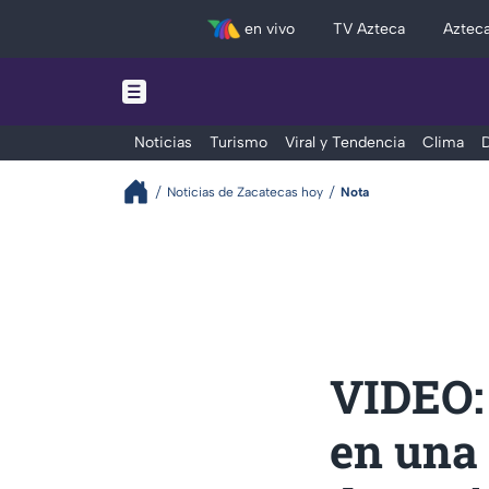
en vivo
TV Azteca
Aztec
Noticias
Turismo
Viral y Tendencia
Clima
D
Noticias de Zacatecas hoy
Nota
VIDEO:
en una 