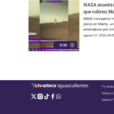
NASA muestra 
que cubren Ma
NASA compartió i
polvo en Marte, u
extenderse por mil
misiones de explo
agosto 07, 2026 05:15
0:30
TV Azte
Azteca 
Azteca 7