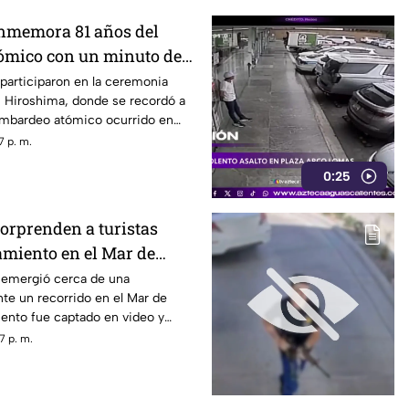
nmemora 81 años del
ómico con un minuto de
participaron en la ceremonia
Hiroshima, donde se recordó a
bombardeo atómico ocurrido en
7 p. m.
0:25
sorprenden a turistas
amiento en el Mar de
s emergió cerca de una
te un recorrido en el Mar de
iento fue captado en video y
sitantes.
7 p. m.