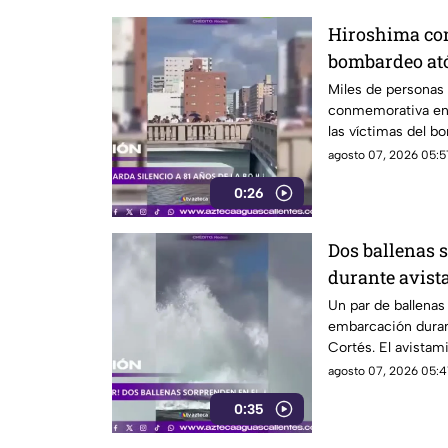
Hiroshima co
bombardeo at
silencio
Miles de personas 
conmemorativa en 
las víctimas del 
1945
agosto 07, 2026 05:5
0:26
Dos ballenas 
durante avist
Cortés
Un par de ballena
embarcación duran
Cortés. El avistam
sorprendió a los vi
agosto 07, 2026 05:4
0:35