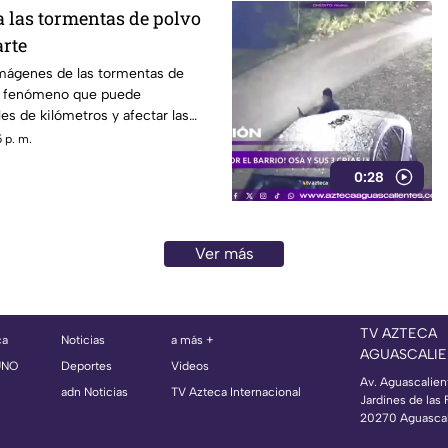
las tormentas de polvo
rte
mágenes de las tormentas de
n fenómeno que puede
es de kilómetros y afectar las
ración
 p. m.
0:28
Ver más
TV AZTECA
ca
Noticias
a más +
AGUASCALIE
UNO
Deportes
Videos
Av. Aguascalien
adn Noticias
TV Azteca Internacional
Jardines de las 
20270 Aguascal