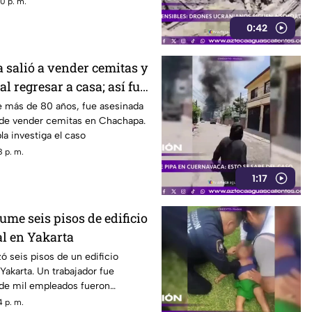
0 p. m.
0:42
salió a vender cemitas y
al regresar a casa; así fue
VIDEO)
 más de 80 años, fue asesinada
de vender cemitas en Chachapa.
la investiga el caso
 p. m.
1:17
me seis pisos de edificio
l en Yakarta
ó seis pisos de un edificio
akarta. Un trabajador fue
 de mil empleados fueron
 p. m.