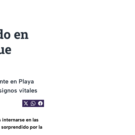
do en
ue
nte en Playa
ignos vitales
 internarse en las
e
sorprendido por la