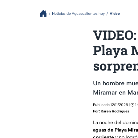
Noticias de Aguascalientes hoy
Video
VIDEO:
Playa 
sorpren
Un hombre muere
Miramar en Manz
Publicado 12/11/2025 | 🕑 1
Por:
Karen Rodríguez
La noche del domin
aguas de Playa Mir
corriente
y no logró 