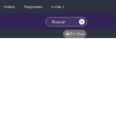
Regionales
Videos
a más +
En Vivo