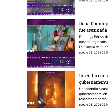
agosto 08, 2026 06:0
1:17
Doña Dominga 
fue asesinada 
la agresión (
Dominga Pérez, de
cuando regresaba 
La Fiscalía de Pueb
agosto 08, 2026 05:18
1:30
Incendio consu
gubernamenta
Un incendio alcanz
gubernamental en Y
rescatado y cerca
reubicados
agosto 08, 2026 05:14