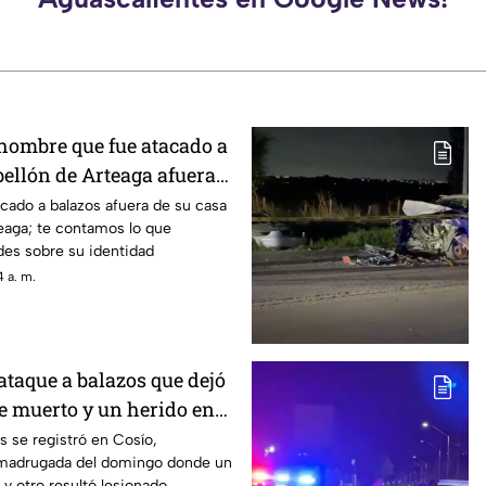
 hombre que fue atacado a
bellón de Arteaga afuera
cado a balazos afuera de su casa
eaga; te contamos lo que
des sobre su identidad
 a. m.
 ataque a balazos que dejó
e muerto y un herido en
s se registró en Cosío,
 madrugada del domingo donde un
y otro resultó lesionado