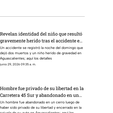
Revelan identidad del niño que resultó
gravemente herido tras el accidente en
la Carretera 28 en Jesús María
Un accidente se registró la noche del domingo que
dejó dos muertos y un niño herido de gravedad en
Aguascalientes; aquí los detalles
junio 29, 2026 09:35 a. m.
Hombre fue privado de su libertad en la
Carretera 45 Sur y abandonado en un
cerro en Aguascalientes; ¿cómo
Un hombre fue abandonado en un cerro luego de
haber sido privado de su libertad y encerrado en la
ocurrió?
cajuela de su auto en Aguascalientes; aquí los