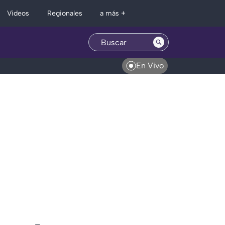
Regionales
Videos
a más +
En Vivo