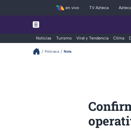
en vivo
TV Azteca
Aztec
Noticias
Turismo
Viral y Tendencia
Clima
D
Policiaca
Nota
Confirm
operati