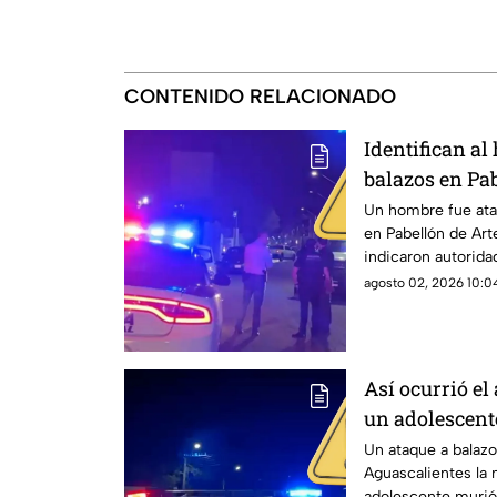
CONTENIDO RELACIONADO
Identifican al
balazos en Pa
de su casa
Un hombre fue ata
en Pabellón de Art
indicaron autorida
agosto 02, 2026 10:04
Así ocurrió el
un adolescent
Cosío
Un ataque a balazo
Aguascalientes la
adolescente murió 