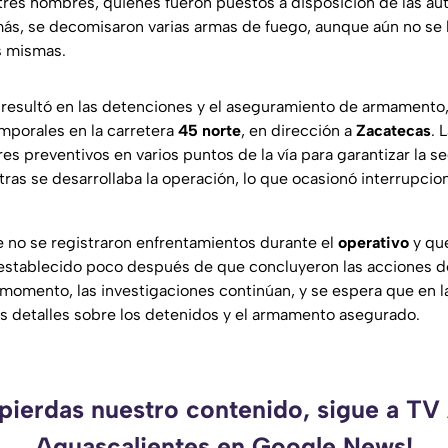
tres hombres, quienes fueron puestos a disposición de las au
s, se decomisaron varias armas de fuego, aunque aún no se h
s mismas.
o resultó en las detenciones y el aseguramiento de armamento
mporales en la carretera
45 norte
, en dirección a
Zacatecas
. 
s preventivos en varios puntos de la vía para garantizar la s
ras se desarrollaba la operación, lo que ocasionó interrupcion
 no se registraron enfrentamientos durante el
operativo
y que
 restablecido poco después de que concluyeron las acciones d
l momento, las investigaciones continúan, y se espera que en 
 detalles sobre los detenidos y el armamento asegurado.
 pierdas nuestro contenido, sigue a TV
Aguascalientes en Google News!