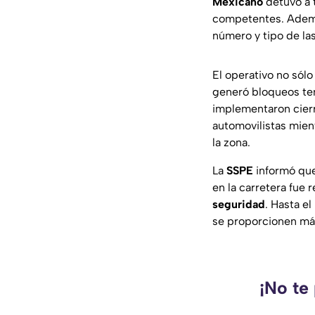
Mexicano
detuvo a 
competentes. Ademá
número y tipo de la
El operativo no sól
generó bloqueos te
implementaron cierre
automovilistas mient
la zona.
La
SSPE
informó que
en la carretera fue
seguridad
. Hasta e
se proporcionen más
¡No te