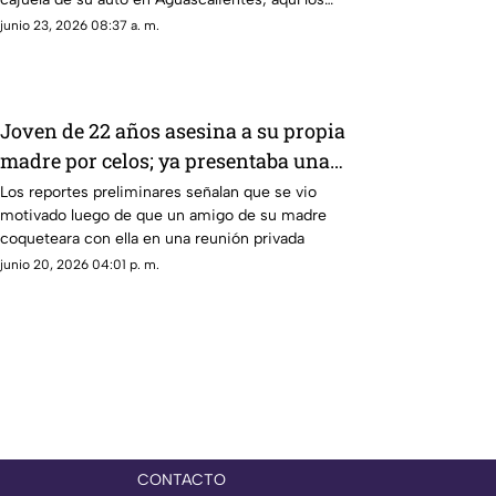
detalles
junio 23, 2026 08:37 a. m.
Joven de 22 años asesina a su propia
madre por celos; ya presentaba una
denuncia por intento de homicidio de
Los reportes preliminares señalan que se vio
motivado luego de que un amigo de su madre
una ex pareja
coqueteara con ella en una reunión privada
junio 20, 2026 04:01 p. m.
CONTACTO