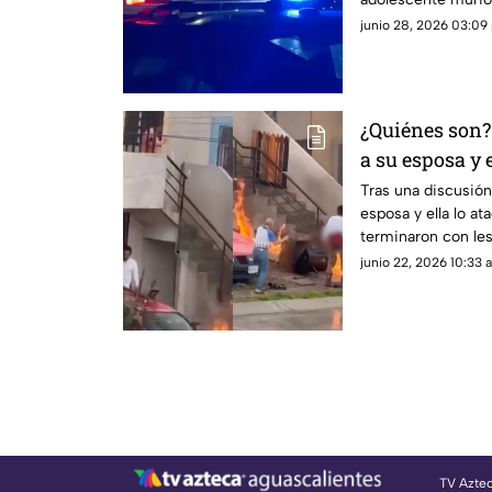
junio 28, 2026 03:09 
¿Quiénes son?
a su esposa y 
blanca en Agu
Tras una discusión
esposa y ella lo a
terminaron con les
detalles
junio 22, 2026 10:33 a
TV Azte