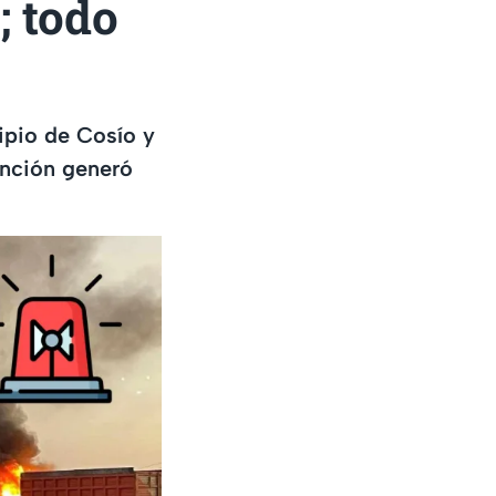
; todo
ipio de Cosío y
ención generó