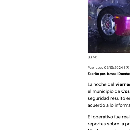
|SSPE
Publicado 05/10/2024 | 🕑 
Escrito por:
Ismael Dueña
La noche del
vierne
el municipio de
Cos
seguridad resultó e
acuerdo a lo inform
El operativo fue rea
reportes sobre la p