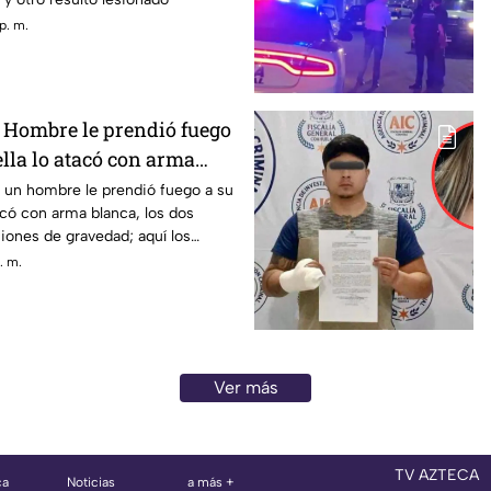
p. m.
 Hombre le prendió fuego
ella lo atacó con arma
ascalientes
 un hombre le prendió fuego a su
tacó con arma blanca, los dos
iones de gravedad; aquí los
. m.
Ver más
TV AZTECA
ca
Noticias
a más +