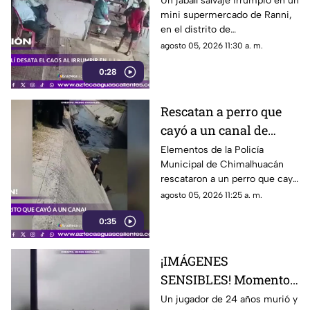
Un jabalí salvaje irrumpió en un
mini supermercado de Ranni,
un hombre
en el distrito de
Pathanamthitta, Kerala, India,
agosto 05, 2026 11:30 a. m.
la mañana del 5 de julio de
0:28
2026, cuando la propietaria
apenas abría el negocio
Rescatan a perro que
cayó a un canal de
aguas negras en
Elementos de la Policía
Municipal de Chimalhuacán
Chimalhuacán
rescataron a un perro que cayó
a un canal de aguas negras,
agosto 05, 2026 11:25 a. m.
luego de un operativo para
0:35
ponerlo a salvo
¡IMÁGENES
SENSIBLES! Momento
en el que rayo cae
Un jugador de 24 años murió y