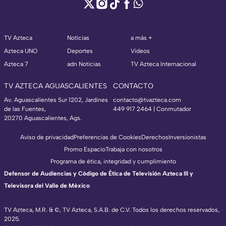
TV Azteca
Noticias
a más +
Azteca UNO
Deportes
Videos
Azteca 7
adn Noticias
TV Azteca Internacional
TV AZTECA AGUASCALIENTES
CONTACTO
Av. Aguascalientes Sur 1202, Jardines
contacto@tvazteca.com
de las Fuentes,
449 917 2464 | Conmutador
20270 Aguascalientes, Ags.
Aviso de privacidad
Preferencias de Cookies
Derechos
Inversionistas
Promo Espacio
Trabaja con nosotros
Programa de ética, integridad y cumplimiento
Defensor de Audiencias y Código de Ética de Televisión Azteca III y
Televisora del Valle de México
TV Azteca, M.R. & ©, TV Azteca, S.A.B. de C.V. Todos los derechos reservados,
2025.