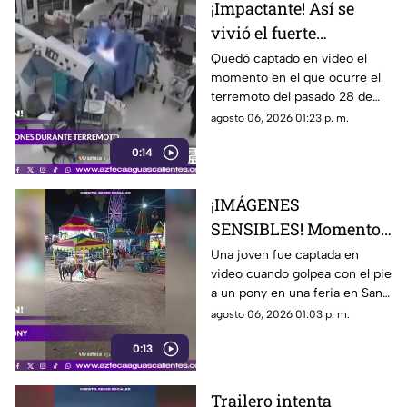
¡Impactante! Así se
vivió el fuerte
terremoto en el
Quedó captado en video el
momento en el que ocurre el
quirófano de un
terremoto del pasado 28 de
hospital
julio en Japón al interior de un
agosto 06, 2026 01:23 p. m.
hospital; aquí los detalles
0:14
¡IMÁGENES
SENSIBLES! Momento
en el que mujer golpea
Una joven fue captada en
video cuando golpea con el pie
a un pony durante una
a un pony en una feria en San
feria
Luis Potosí; el hecho ha
agosto 06, 2026 01:03 p. m.
causado reacciones en redes
0:13
sociales
Trailero intenta