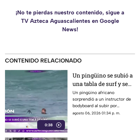
¡No te pierdas nuestro contenido, sigue a
TV Azteca Aguascalientes en Google
News!
CONTENIDO RELACIONADO
Un pingüino se subió a
una tabla de surf y se
viraliza
Un pingüino africano
sorprendió a un instructor de
bodyboard al subir por
iniciativa propia a su tabla y
agosto 06, 2026 01:34 p. m.
disfrutar de las olas en
0:38
Witsand Beach, cerca de
Ciudad del Cabo, Sudáfrica