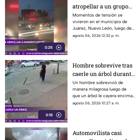
atropellar a un grupo
de personas y choca
Momentos de tensión se
vivieron en el municipio de
varios vehículos
Juárez, Nuevo León, luego de
que un trailero presuntamente
agosto 06, 2026 12:32 p. m.
intentara arrollar a vecinos que
0:25
bloqueaban la avenida San
Roque, en el cuarto sector de
Montecristal
Hombre sobrevive tras
caerle un árbol durante
tormenta
Un hombre sobrevivió de
manera milagrosa luego de
que un árbol le cayera encima
durante una fuerte tormenta
agosto 06, 2026 10:27 a. m.
registrada en Río de Janeiro
0:18
Automovilista casi