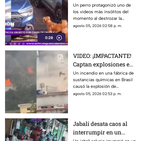
Un perro protagonizó uno de
los videos más insólitos del
momento al destrozar la
defensa de un automóvil con
agosto 05, 2026 02:58 p. m.
un solo objetivo: atrapar a una
0:28
rata que se había escondido
dentro del vehículo
VIDEO: ¡IMPACTANTE!
Captan explosiones en
alcantarillas tras el
Un incendio en una fábrica de
sustancias químicas en Brasil
incendio en una
causó la explosión de
fábrica
alcantarillas; el momento
agosto 05, 2026 02:53 p. m.
quedó captado en video
Jabalí desata caos al
interrumpir en un
comercio y embiste a