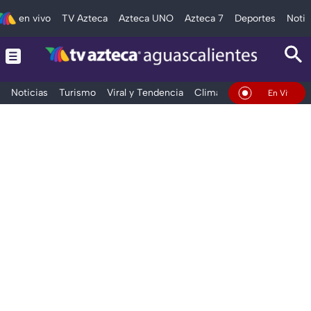
en vivo
TV Azteca
Azteca UNO
Azteca 7
Deportes
Notic
Noticias
Turismo
Viral y Tendencia
Clima
Deportes
Espec
En Vivo