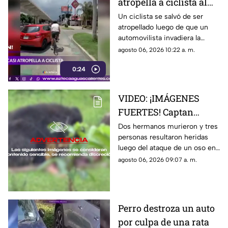
atropella a ciclista al
invadir el carril de la
Un ciclista se salvó de ser
atropellado luego de que un
ciclovía en Guadalajara
automovilista invadiera la
ciclovía al girar a la derecha sin
agosto 06, 2026 10:22 a. m.
tomar las precauciones
0:24
necesarias, en Guadalajara,
Jalisco
VIDEO: ¡IMÁGENES
FUERTES! Captan
momento en el que dos
Dos hermanos murieron y tres
personas resultaron heridas
hermanos son
luego del ataque de un oso en
devorados por un oso
el distrito de Kanker en India;
agosto 06, 2026 09:07 a. m.
el momento quedó captado en
video
Perro destroza un auto
por culpa de una rata