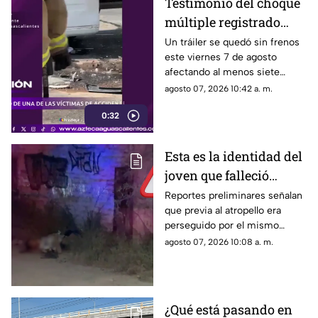
Testimonio del choque
múltiple registrado
sobre Siglo XXI y
Un tráiler se quedó sin frenos
este viernes 7 de agosto
Carretera federal 70
afectando al menos siete
Poniente HOY 7 de
vehículos y dejando 13
agosto 07, 2026 10:42 a. m.
agosto
personas lesionadas
0:32
Esta es la identidad del
joven que falleció
atropellado en Jesús
Reportes preliminares señalan
que previa al atropello era
María la noche del 6 de
perseguido por el mismo
agosto
conductor
agosto 07, 2026 10:08 a. m.
¿Qué está pasando en