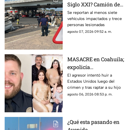
Siglo XXI? Camión de
carga se queda sin
Se reportan al menos siete
vehículos impactados y trece
frenos y provoca
personas lesionadas
choque múltiple; NO
agosto 07, 2026 09:52 a. m.
hay paso
MASACRE en Coahuila;
expolicía
estadounidense atacó a
El agresor intentó huir a
Estados Unidos luego del
la familia de su
crimen y tras raptar a su hijo
expareja mexicana
agosto 06, 2026 08:53 p. m.
luego de que le
prohibieran acercarse
a su hijo por violencia
familiar
¿Qué esta pasando en
Avenida