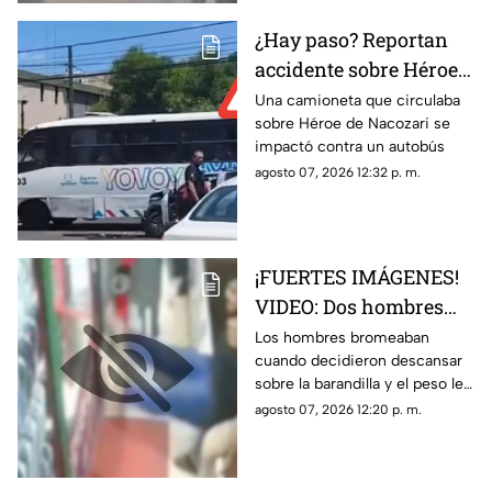
¿Hay paso? Reportan
accidente sobre Héroe
de Nacozari y Vasco de
Una camioneta que circulaba
sobre Héroe de Nacozari se
Gama
impactó contra un autobús
agosto 07, 2026 12:32 p. m.
¡FUERTES IMÁGENES!
VIDEO: Dos hombres
caen de la barandilla
Los hombres bromeaban
cuando decidieron descansar
de un mercado tras
sobre la barandilla y el peso les
perder el equilibrio
ganó el equilibrio
agosto 07, 2026 12:20 p. m.
cuando uno cargaba el
otro; ambos fallecieron