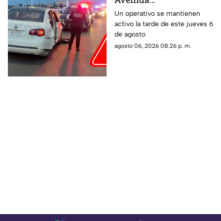
Aguascalientes?
Un operativo se mantienen
activo la tarde de este jueves 6
Reportan persecución y
de agosto
accidente vehicular
agosto 06, 2026 08:26 p. m.