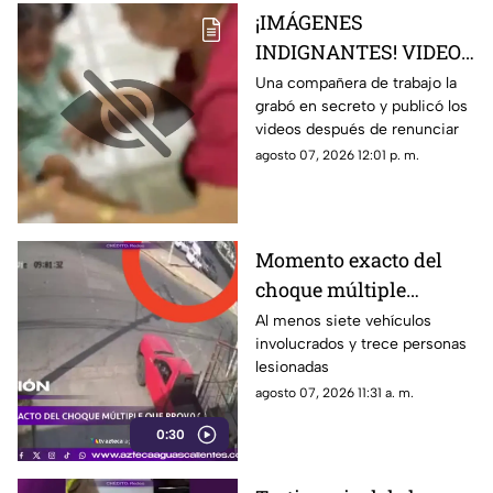
¡IMÁGENES
INDIGNANTES! VIDEO:
Graban a cuidadora en
Una compañera de trabajo la
grabó en secreto y publicó los
guardería maltratando
videos después de renunciar
y torturando a los
agosto 07, 2026 12:01 p. m.
niños
Momento exacto del
choque múltiple
provocado por un
Al menos siete vehículos
involucrados y trece personas
tráiler sin frenos HOY 7
lesionadas
de agosto en
agosto 07, 2026 11:31 a. m.
Aguascalientes
0:30