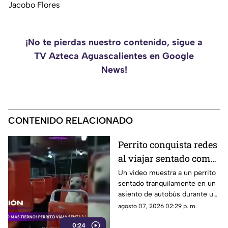
Jacobo Flores
¡No te pierdas nuestro contenido, sigue a
TV Azteca Aguascalientes en Google
News!
CONTENIDO RELACIONADO
Perrito conquista redes
al viajar sentado como
un pasajero en un
Un video muestra a un perrito
sentado tranquilamente en un
autobús
asiento de autobús durante un
recorrido. Usuarios destacaron
agosto 07, 2026 02:29 p. m.
su comportamiento y la
0:24
escena se viralizó