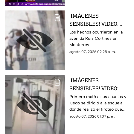
¡IMÁGENES
SENSIBLES! VIDEO:
Adulto mayor muere
Los hechos ocurrieron en la
avenida Ruiz Cortines en
atropellado por un
Monterrey
tráiler luego de ser
agosto 07, 2026 02:25 p. m.
empujado sin motivo
por un sujeto en la
banqueta
¡IMÁGENES
SENSIBLES! VIDEO:
Momento exacto en que
Primero mató a sus abuelos y
luego se dirigió a la escuela
un adolescente de 14
donde realizó el tiroteo que
años realiza un tiroteo
dejó cinco maestros sin vida y
agosto 07, 2026 01:07 p. m.
masivo en su escuela;
más de 30 lesionados
ocho personas muertas