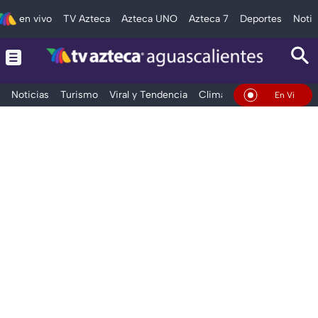
en vivo
TV Azteca
Azteca UNO
Azteca 7
Deportes
Notic
Noticias
Turismo
Viral y Tendencia
Clima
Deportes
Espec
En Vivo