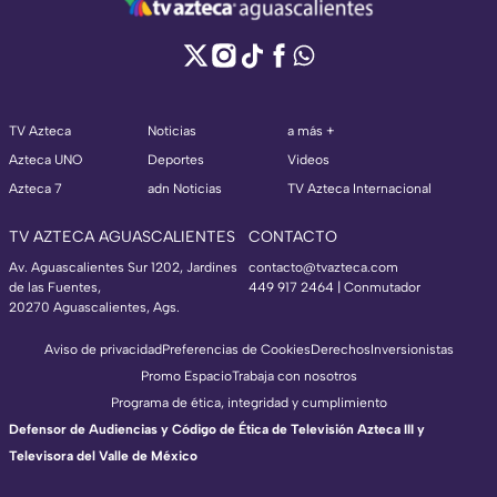
TV Azteca
Noticias
a más +
Azteca UNO
Deportes
Videos
Azteca 7
adn Noticias
TV Azteca Internacional
TV AZTECA AGUASCALIENTES
CONTACTO
Av. Aguascalientes Sur 1202, Jardines
contacto@tvazteca.com
de las Fuentes,
449 917 2464 | Conmutador
20270 Aguascalientes, Ags.
Aviso de privacidad
Preferencias de Cookies
Derechos
Inversionistas
Promo Espacio
Trabaja con nosotros
Programa de ética, integridad y cumplimiento
Defensor de Audiencias y Código de Ética de Televisión Azteca III y
Televisora del Valle de México