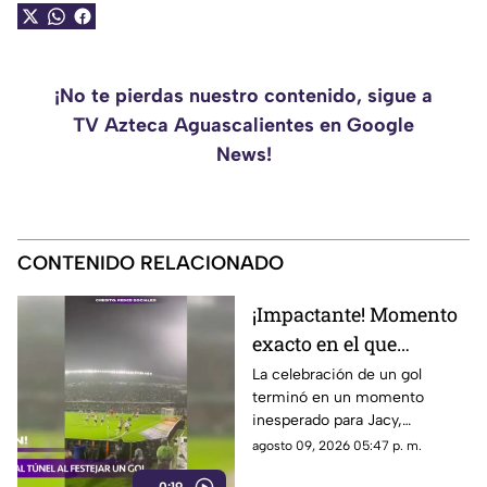
¡No te pierdas nuestro contenido, sigue a
TV Azteca Aguascalientes en Google
News!
CONTENIDO RELACIONADO
¡Impactante! Momento
exacto en el que
futbolista cae a túnel
La celebración de un gol
terminó en un momento
tras festejar un gol y
inesperado para Jacy,
termina lesionado
futbolista brasileño del
agosto 09, 2026 05:47 p. m.
Coritiba, quien saltó una valla