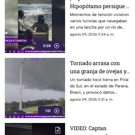
Hipopótamo persigue a
turistas a toda
Momentos de tensión vivieron
varios turistas que navegaban
velocidad en río de
en una lancha por un río de
Botsuana
Botsuana, cuando un enorme
agosto 09, 2026 11:24 a. m.
hipopótamo comenzó a
0:28
perseguirlos a gran velocidad
Tornado arrasa con
una granja de ovejas y
sorprende a habitantes
Un tornado tocó tierra en Piraí
do Sul, en el estado de Paraná,
Brasil, y provocó daños
importantes en una granja de
agosto 09, 2026 11:21 a. m.
ovejas, de acuerdo con
1:51
reportes de organismos
meteorológicos de la región
VIDEO: Captan