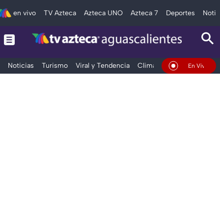
en vivo
TV Azteca
Azteca UNO
Azteca 7
Deportes
Notic
Noticias
Turismo
Viral y Tendencia
Clima
Deportes
Espec
En Vivo