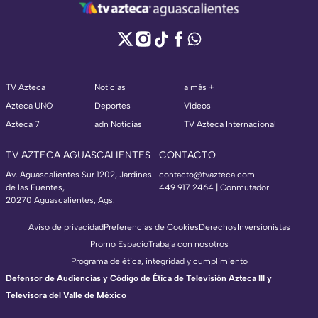
TV Azteca
Noticias
a más +
Azteca UNO
Deportes
Videos
Azteca 7
adn Noticias
TV Azteca Internacional
TV AZTECA AGUASCALIENTES
CONTACTO
Av. Aguascalientes Sur 1202, Jardines
contacto@tvazteca.com
de las Fuentes,
449 917 2464 | Conmutador
20270 Aguascalientes, Ags.
Aviso de privacidad
Preferencias de Cookies
Derechos
Inversionistas
Promo Espacio
Trabaja con nosotros
Programa de ética, integridad y cumplimiento
Defensor de Audiencias y Código de Ética de Televisión Azteca III y
Televisora del Valle de México