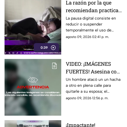
La razón por la que
recomiendan practicar
la pausa digital
La pausa digital consiste en
reducir o suspender
temporalmente el uso de
dispositivos electrónicos,
agosto 09, 2026 02:41 p. m.
como teléfonos,
0:39
computadoras o tabletas, con
el objetivo de disminuir la
fatiga asociada al tiempo
VIDEO: ¡IMÁGENES
frente a las pantallas
FUERTES! Asesina con
un hacha a un hombre
Un hombre atacó un un hacha
a otro en plena calle para
para quitarle a su
quitarle a su esposa; el
esposa
momento quedó captado por
agosto 09, 2026 12:56 p. m.
una cámara de videovigilancia
¡Impactante!