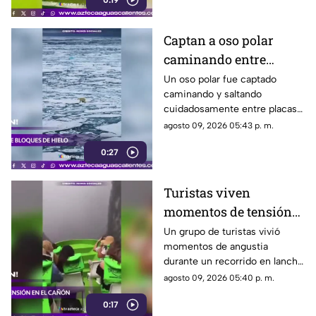
0:19
durante los festejos y cayó
accidentalmente al túnel de
vestuarios
Captan a oso polar
caminando entre
bloques de hielo sobre
Un oso polar fue captado
caminando y saltando
el mar Ártico
cuidadosamente entre placas
de hielo flotantes en el océano
agosto 09, 2026 05:43 p. m.
Ártico, mientras enfrentaba
0:27
condiciones de fuerte oleaje y
viento.
Turistas viven
momentos de tensión
por fuerte tormenta en
Un grupo de turistas vivió
momentos de angustia
el Cañón del Sumidero
durante un recorrido en lancha
por el Cañón del Sumidero, en
agosto 09, 2026 05:40 p. m.
Chiapas, al ser sorprendido por
0:17
fuertes rachas de viento, lluvia