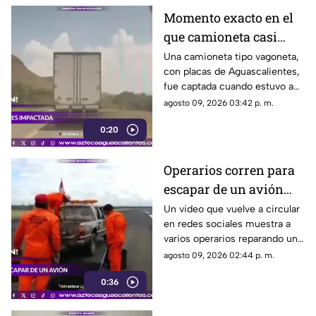
Momento exacto en el
que camioneta casi
provoca accidente al
Una camioneta tipo vagoneta,
con placas de Aguascalientes,
rebasar cerca de La
fue captada cuando estuvo a
Curva de la M
punto de ser impactada tras
agosto 09, 2026 03:42 p. m.
realizar una maniobra de
0:20
rebase en una curva del tramo
carretero hacia Ojuelos,
pasando La Curva de la M
Operarios corren para
escapar de un avión
mientras reparaban la
Un video que vuelve a circular
en redes sociales muestra a
pista
varios operarios reparando un
bache en una pista del
agosto 09, 2026 02:44 p. m.
Aeropuerto Internacional Silvio
0:36
Pettirossi, en Asunción,
Paraguay, mientras un avión se
aproximaba para aterrizar