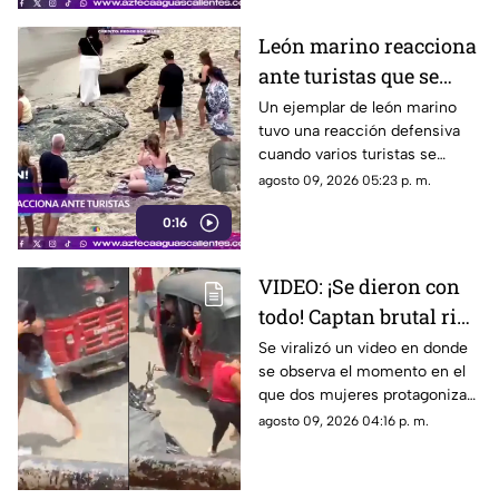
intensa y una densa niebla
León marino reacciona
ante turistas que se
acercaron demasiado a
Un ejemplar de león marino
tuvo una reacción defensiva
una playa
cuando varios turistas se
aproximaron para fotografiarlo
agosto 09, 2026 05:23 p. m.
en una playa de San Diego,
0:16
California
VIDEO: ¡Se dieron con
todo! Captan brutal riña
entre dos mujeres en
Se viralizó un video en donde
se observa el momento en el
plena calle
que dos mujeres protagonizan
una pelea plena calle luego de
agosto 09, 2026 04:16 p. m.
una discusión