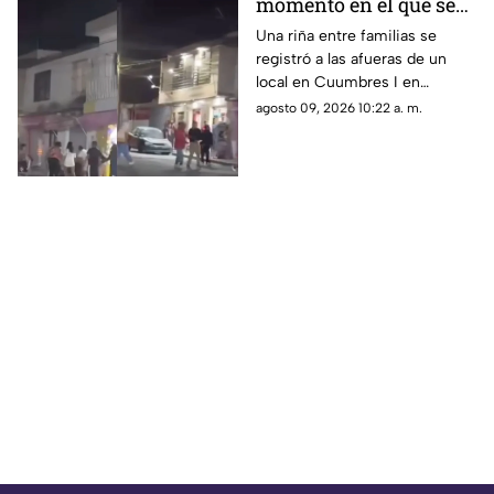
momento en el que se
desata riña entre
Una riña entre familias se
registró a las afueras de un
familias en Cumbres I
local en Cuumbres I en
Aguascalientes; el momento
agosto 09, 2026 10:22 a. m.
quedó captado por testigos