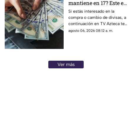
mantiene en 17? Este es
el precio del dólar en
Si estás interesado en la
compra o cambio de divisas, a
Aguascalientes hoy 6
continuación en TV Azteca te
de agosto de 2026
informamos cuál es el precio
agosto 06, 2026 08:12 a. m.
del dólar en Aguascalientes
hoy 6 de agosto
Ver más