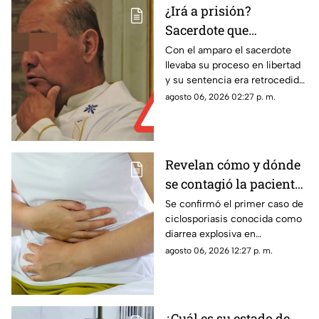
¿Irá a prisión?
Sacerdote que
presuntamente abuso
Con el amparo el sacerdote
llevaba su proceso en libertad
de dos monaguillos en
y su sentencia era retrocedida;
Aguascalientes perdió
ahora el proceso legal
agosto 06, 2026 02:27 p. m.
Juicio de Amparo
continuará con posibles
cambios en las condiciones
penales
Revelan cómo y dónde
se contagió la paciente
de diarrea explosiva en
Se confirmó el primer caso de
ciclosporiasis conocida como
Aguascalientes
diarrea explosiva en
Aguascalientes; te contamos
agosto 06, 2026 12:27 p. m.
los detalles sobre cómo se
contagió
¿Cuál es su estado de