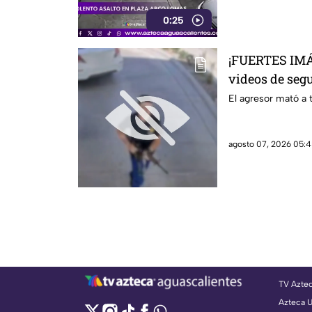
0:25
¡FUERTES IMÁ
videos de segu
realizado en 
El agresor mató a t
hamburguesas
agosto 07, 2026 05:4
TV Azte
Azteca 