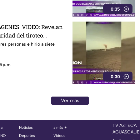
0:35
GENES! VIDEO: Revelan
ridad del tiroteo
famosa cadena de
res personas e hirió a siete
 en Estados Unidos
5 p. m.
0:30
Ver más
TV AZTECA
ca
Noticias
a más +
AGUASCALIE
UNO
Deportes
Videos