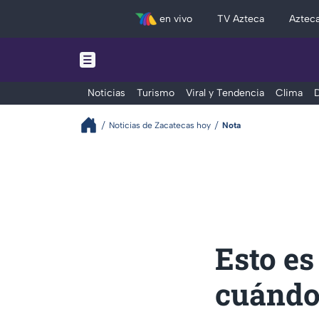
en vivo
TV Azteca
Aztec
Noticias
Turismo
Viral y Tendencia
Clima
D
Noticias de Zacatecas hoy
Nota
Esto es
cuándo