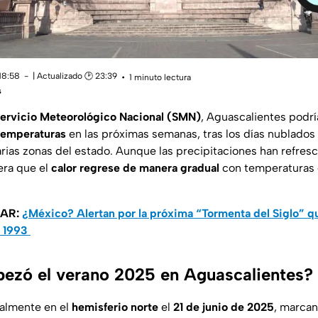
18:58
| Actualizado 🕑 23:39
1 minuto lectura
s
ervicio Meteorológico Nacional (SMN)
, Aguascalientes podr
temperaturas
en las próximas semanas, tras los días nublados 
arias zonas del estado. Aunque las precipitaciones han refr
era que el
calor regrese de manera gradual
con temperaturas 
SAR:
¿México? Alertan por la próxima “Tormenta del Siglo” q
n 1993
ezó el verano 2025 en Aguascalientes?
cialmente en el
hemisferio norte
el
21 de junio de 2025
, marcan