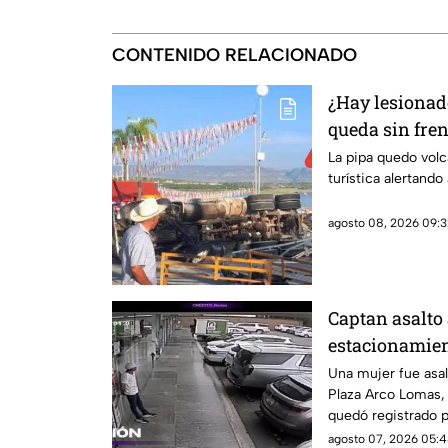
CONTENIDO RELACIONADO
¿Hay lesionad
queda sin fre
volcadura en 
La pipa quedo volc
turística alertando
agosto 08, 2026 09:3
Captan asalto 
estacionamien
Una mujer fue asa
Plaza Arco Lomas, 
quedó registrado 
agosto 07, 2026 05:4