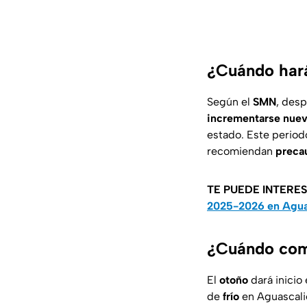
¿Cuándo hará
Según el
SMN
, desp
incrementarse nueva
estado. Este periodo
recomiendan
precau
TE PUEDE INTERE
2025-2026 en Agua
¿Cuándo comi
El
otoño
dará inicio 
de
frío
en Aguascali