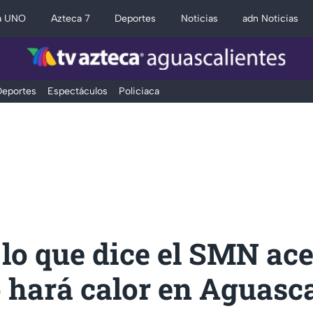
a UNO
Azteca 7
Deportes
Noticias
adn Noticias
eportes
Espectáculos
Policiaca
 lo que dice el SMN ac
 hará calor en Aguasca