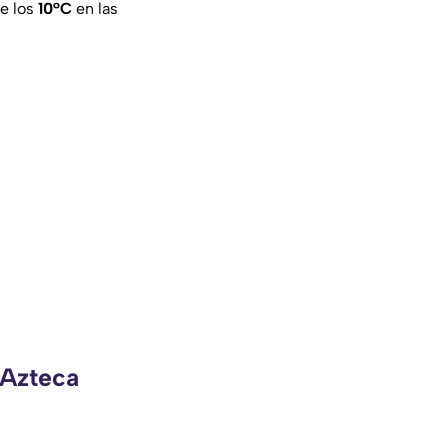
de los
10°C
en las
 Azteca