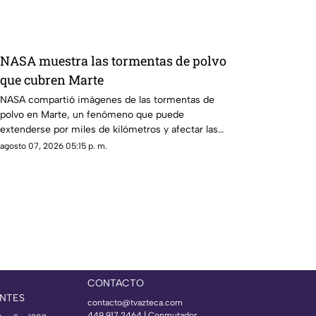
NASA muestra las tormentas de polvo
que cubren Marte
NASA compartió imágenes de las tormentas de
polvo en Marte, un fenómeno que puede
extenderse por miles de kilómetros y afectar las
misiones de exploración
agosto 07, 2026 05:15 p. m.
CONTACTO
NTES
contacto@tvazteca.com
449 917 2464 | Conmutador