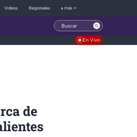
Regionales
Videos
a más +
En Vivo
erca de
lientes