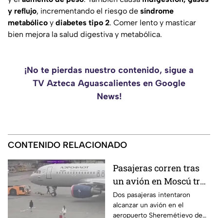
y reflujo
, incrementando el riesgo de
síndrome
metabólico
y
diabetes tipo 2
. Comer lento y masticar
bien mejora la salud digestiva y metabólica.
¡No te pierdas nuestro contenido, sigue a
TV Azteca Aguascalientes en Google
News!
CONTENIDO RELACIONADO
Pasajeras corren tras
un avión en Moscú tras
llegar tarde a su vuelo
Dos pasajeras intentaron
alcanzar un avión en el
aeropuerto Sheremétievo de