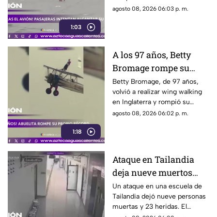
Moscú tras llegar tarde a su
agosto 08, 2026 06:03 p. m.
vuelo, pero no pudieron
1:03
abordarlo
A los 97 años, Betty
Bromage rompe su
propio récord Guinness
Betty Bromage, de 97 años,
volvió a realizar wing walking
en las alturas
en Inglaterra y rompió su
propio récord Guinness tras
agosto 08, 2026 06:02 p. m.
superar un accidente
1:18
cerebrovascular
Ataque en Tailandia
deja nueve muertos
tras agresión en una
Un ataque en una escuela de
Tailandia dejó nueve personas
escuela
muertas y 23 heridas. El
presunto agresor, de 14 años,