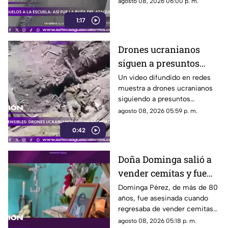
agosto 08, 2026 06:00 p. m.
también falleció
1:17
Drones ucranianos
siguen a presuntos
soldados rusos durante
Un video difundido en redes
muestra a drones ucranianos
varias horas
siguiendo a presuntos
soldados rusos antes de un
agosto 08, 2026 05:59 p. m.
ataque durante la guerra
0:42
Doña Dominga salió a
vender cemitas y fue
asesinada al regresar a
Dominga Pérez, de más de 80
años, fue asesinada cuando
casa; así fue la agresión
regresaba de vender cemitas
(VIDEO)
en Chachapa. La Fiscalía de
agosto 08, 2026 05:18 p. m.