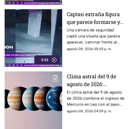
Captan extraña figura
que parece formarse y
desaparecer frente a
Una cámara de seguridad
captó una silueta que parece
una cámara
aparecer, caminar frente al
lente y desaparecer. El video
agosto 08, 2026 05:05 p. m.
generó teorías en redes.
0:22
Clima astral del 9 de
agosto de 2026:
cambios en la
El clima astral del 9 de agosto
de 2026 combina el ingreso de
comunicación y
Mercurio en Leo con el paso
enfoque emocional
de la Luna a Cáncer y Venus en
agosto 08, 2026 04:59 p. m.
Libra.