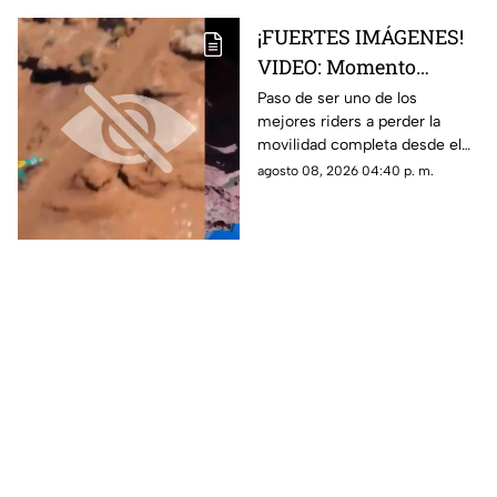
¡FUERTES IMÁGENES!
VIDEO: Momento
exacto en que famoso
Paso de ser uno de los
mejores riders a perder la
rider catalán sufre una
movilidad completa desde el
caída que lo deja
pecho hasta sus piernas
agosto 08, 2026 04:40 p. m.
parapléjico