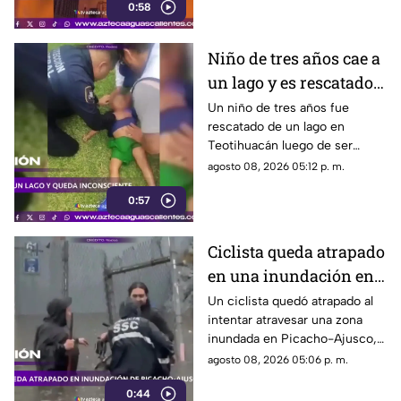
0:58
Niño de tres años cae a
un lago y es rescatado
inconsciente en
Un niño de tres años fue
rescatado de un lago en
Teotihuacán
Teotihuacán luego de ser
localizado inconsciente. Un
agosto 08, 2026 05:12 p. m.
agente realizó maniobras de
0:57
RCP
Ciclista queda atrapado
en una inundación en
Picacho-Ajusco
Un ciclista quedó atrapado al
intentar atravesar una zona
inundada en Picacho-Ajusco,
Tlalpan. Elementos de la SSC
agosto 08, 2026 05:06 p. m.
acudieron para auxiliarlo
0:44