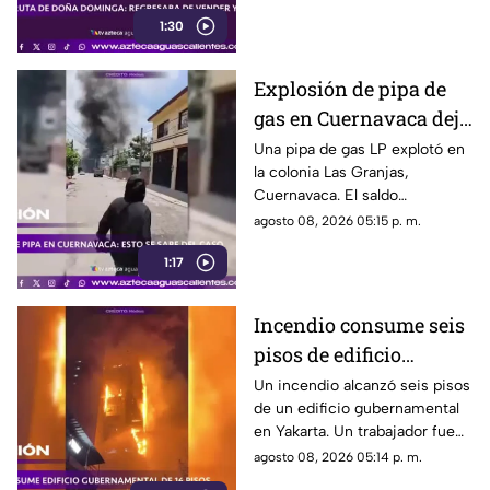
Puebla investiga el caso
1:30
Explosión de pipa de
gas en Cuernavaca deja
21 personas lesionadas
Una pipa de gas LP explotó en
la colonia Las Granjas,
Cuernavaca. El saldo
preliminar es de 21 lesionados
agosto 08, 2026 05:15 p. m.
y 32 inmuebles afectados
1:17
Incendio consume seis
pisos de edificio
gubernamental en
Un incendio alcanzó seis pisos
de un edificio gubernamental
Yakarta
en Yakarta. Un trabajador fue
rescatado y cerca de mil
agosto 08, 2026 05:14 p. m.
empleados fueron reubicados