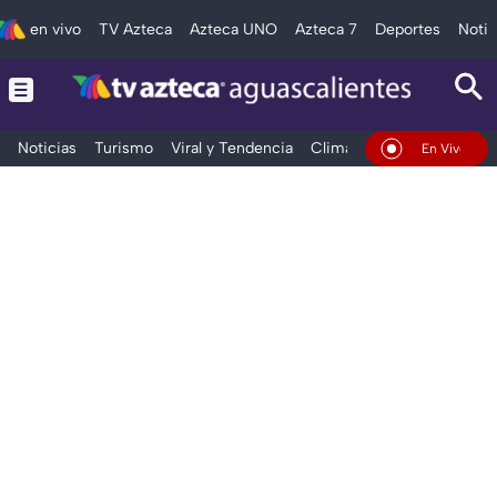
en vivo
TV Azteca
Azteca UNO
Azteca 7
Deportes
Notic
Noticias
Turismo
Viral y Tendencia
Clima
Deportes
Espec
En Vivo