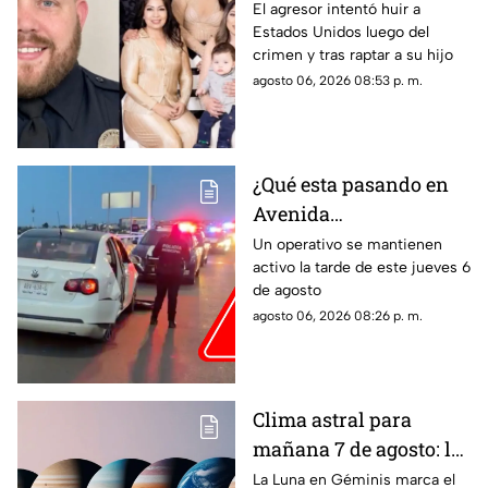
estadounidense atacó a
El agresor intentó huir a
Estados Unidos luego del
la familia de su
crimen y tras raptar a su hijo
expareja mexicana
agosto 06, 2026 08:53 p. m.
luego de que le
prohibieran acercarse
a su hijo por violencia
familiar
¿Qué esta pasando en
Avenida
Aguascalientes?
Un operativo se mantienen
activo la tarde de este jueves 6
Reportan persecución y
de agosto
accidente vehicular
agosto 06, 2026 08:26 p. m.
Clima astral para
mañana 7 de agosto: la
Luna cambia a Géminis
La Luna en Géminis marca el