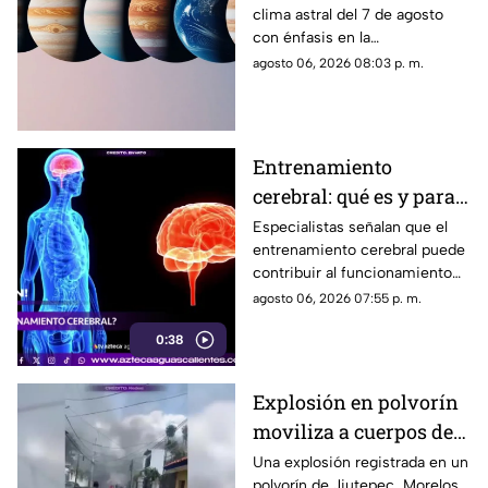
clima astral del 7 de agosto
y favorece la
con énfasis en la
comunicación
comunicación, las ideas y los
agosto 06, 2026 08:03 p. m.
cambios. Conoce los tránsitos
y tu horóscopo
Entrenamiento
cerebral: qué es y para
qué sirve
Especialistas señalan que el
entrenamiento cerebral puede
contribuir al funcionamiento
cognitivo cuando se combina
agosto 06, 2026 07:55 p. m.
con hábitos saludables
0:38
Explosión en polvorín
moviliza a cuerpos de
emergencia
Una explosión registrada en un
polvorín de Jiutepec, Morelos,