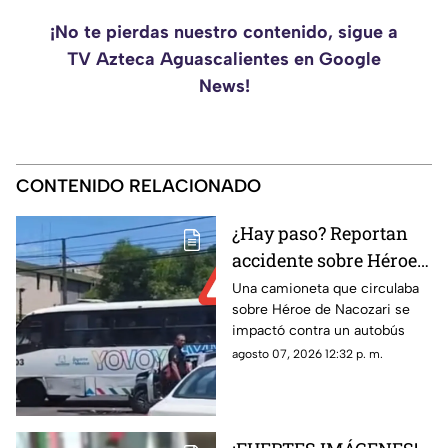
¡No te pierdas nuestro contenido, sigue a
TV Azteca Aguascalientes en Google
News!
CONTENIDO RELACIONADO
¿Hay paso? Reportan
accidente sobre Héroe
de Nacozari y Vasco de
Una camioneta que circulaba
sobre Héroe de Nacozari se
Gama
impactó contra un autobús
agosto 07, 2026 12:32 p. m.