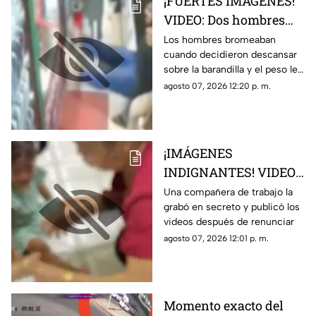
¡FUERTES IMÁGENES!
VIDEO: Dos hombres
caen de la barandilla
Los hombres bromeaban
cuando decidieron descansar
de un mercado tras
sobre la barandilla y el peso les
perder el equilibrio
ganó el equilibrio
agosto 07, 2026 12:20 p. m.
cuando uno cargaba el
otro; ambos fallecieron
¡IMÁGENES
INDIGNANTES! VIDEO:
Graban a cuidadora en
Una compañera de trabajo la
grabó en secreto y publicó los
guardería maltratando
videos después de renunciar
y torturando a los
agosto 07, 2026 12:01 p. m.
niños
Momento exacto del