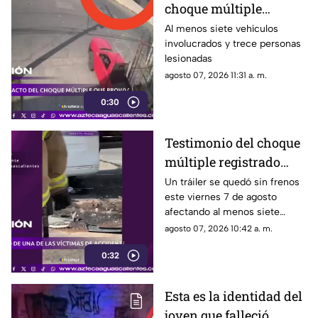
choque múltiple
provocado por un
Al menos siete vehículos
involucrados y trece personas
tráiler sin frenos HOY 7
lesionadas
de agosto en
agosto 07, 2026 11:31 a. m.
Aguascalientes
0:30
Testimonio del choque
múltiple registrado
sobre Siglo XXI y
Un tráiler se quedó sin frenos
este viernes 7 de agosto
Carretera federal 70
afectando al menos siete
Poniente HOY 7 de
vehículos y dejando 13
agosto 07, 2026 10:42 a. m.
agosto
personas lesionadas
0:32
Esta es la identidad del
joven que falleció