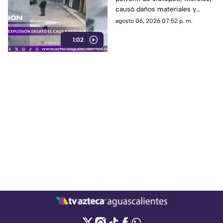
causó daños materiales y
generó un operativo de
agosto 06, 2026 07:52 p. m.
atención por parte de
1:02
autoridades