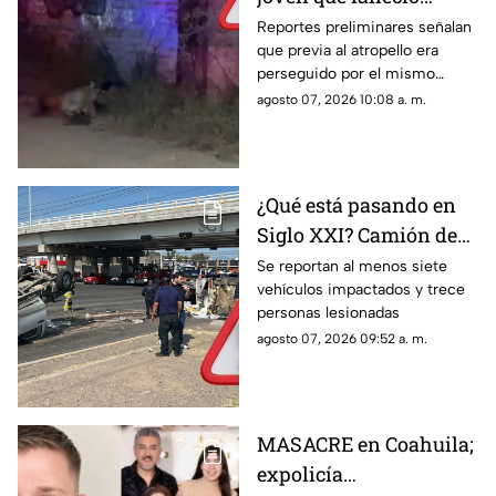
atropellado en Jesús
Reportes preliminares señalan
que previa al atropello era
María la noche del 6 de
perseguido por el mismo
agosto
conductor
agosto 07, 2026 10:08 a. m.
¿Qué está pasando en
Siglo XXI? Camión de
carga se queda sin
Se reportan al menos siete
vehículos impactados y trece
frenos y provoca
personas lesionadas
choque múltiple; NO
agosto 07, 2026 09:52 a. m.
hay paso
MASACRE en Coahuila;
expolicía