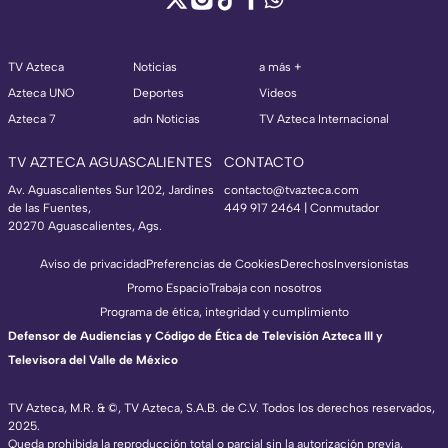
TV Azteca
Noticias
a más +
Azteca UNO
Deportes
Videos
Azteca 7
adn Noticias
TV Azteca Internacional
TV AZTECA AGUASCALIENTES
CONTACTO
Av. Aguascalientes Sur 1202, Jardines
contacto@tvazteca.com
de las Fuentes,
449 917 2464 | Conmutador
20270 Aguascalientes, Ags.
Aviso de privacidad
Preferencias de Cookies
Derechos
Inversionistas
Promo Espacio
Trabaja con nosotros
Programa de ética, integridad y cumplimiento
Defensor de Audiencias y Código de Ética de Televisión Azteca III y
Televisora del Valle de México
TV Azteca, M.R. & ©, TV Azteca, S.A.B. de C.V. Todos los derechos reservados,
2025.
Queda prohibida la reproducción total o parcial sin la autorización previa,