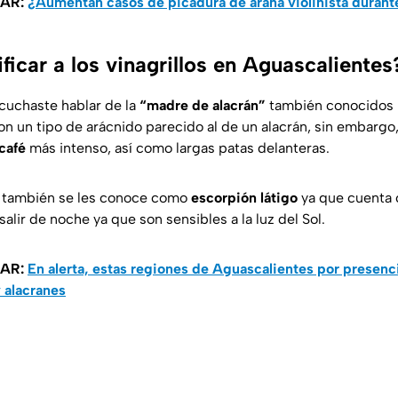
SAR:
¿Aumentan casos de picadura de araña violinista durante
icar a los vinagrillos en Aguascalientes
cuchaste hablar de la
“madre de alacrán”
también conocidos p
son un tipo de arácnido parecido al de un alacrán, sin embargo
café
más intenso, así como largas patas delanteras.
 también se les conoce como
escorpión látigo
ya que cuenta c
lir de noche ya que son sensibles a la luz del Sol.
SAR:
En alerta, estas regiones de Aguascalientes por presenc
y alacranes