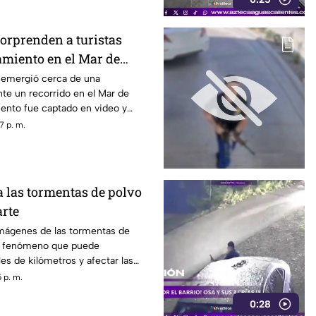
sorprenden a turistas
amiento en el Mar de
s emergió cerca de una
te un recorrido en el Mar de
iento fue captado en video y
sitantes.
7 p. m.
las tormentas de polvo
rte
mágenes de las tormentas de
n fenómeno que puede
es de kilómetros y afectar las
ración
 p. m.
0:28