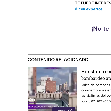
TE PUEDE INTERE
dicen expertos
¡No te
CONTENIDO RELACIONADO
Hiroshima co
bombardeo at
silencio
Miles de personas 
conmemorativa en 
las víctimas del 
1945
agosto 07, 2026 05:5
0:26