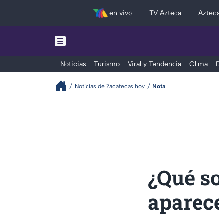
en vivo
TV Azteca
Aztec
Noticias
Turismo
Viral y Tendencia
Clima
D
Noticias de Zacatecas hoy
Nota
¿Qué so
aparec