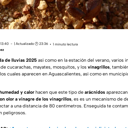
 13:40
| Actualizado 🕑 23:36
1 minuto lectura
uez
a de lluvias 2025
así como en la estación del verano, varios 
de cucarachas, mayates, mosquitos, y los
vinagrillos
, tambi
los cuales aparecen en Aguascalientes, así como en municip
.
humedad y calor
hacen que este tipo de
arácnidos
aparezcan 
on olor a
vinagre de los vinagrillos
, es es un mecanismo de de
ectar a una distancia de 80 centímetros. Enseguida te cont
on peligrosos.