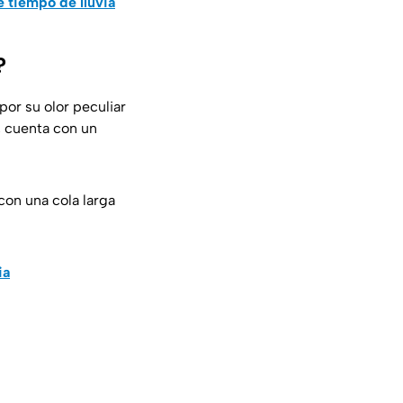
 tiempo de lluvia
?
or su olor peculiar
, cuenta con un
on una cola larga
ia