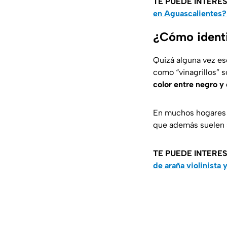
TE PUEDE INTERE
en Aguascalientes?
¿Cómo identif
Quizá alguna vez es
como “vinagrillos” 
color entre negro y 
En muchos hogares
que además suelen sa
TE PUEDE INTERE
de araña violinista 