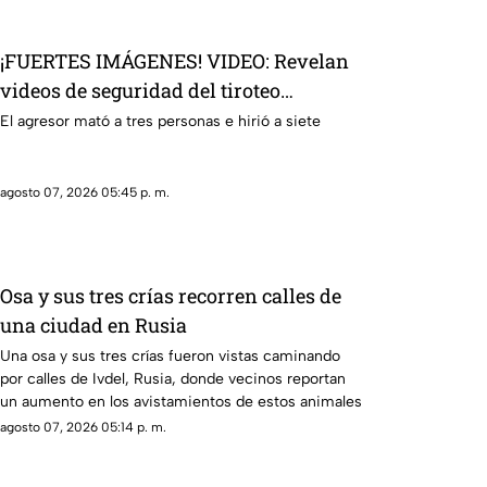
¡FUERTES IMÁGENES! VIDEO: Revelan
videos de seguridad del tiroteo
realizado en famosa cadena de
El agresor mató a tres personas e hirió a siete
hamburguesas en Estados Unidos
agosto 07, 2026 05:45 p. m.
Osa y sus tres crías recorren calles de
una ciudad en Rusia
Una osa y sus tres crías fueron vistas caminando
por calles de Ivdel, Rusia, donde vecinos reportan
un aumento en los avistamientos de estos animales
agosto 07, 2026 05:14 p. m.