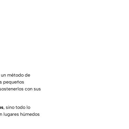
o un método de
ros pequeños
 sostenerlos con sus
os
, sino todo lo
 en lugares húmedos