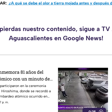
SAR:
¿A qué se debe el olor a tierra mojada antes y después de
 pierdas nuestro contenido, sigue a TV
Aguascalientes en Google News!
nmemora 81 años del
ómico con un minuto de
participaron en la ceremonia
Hiroshima, donde se recordó a
bombardeo atómico ocurrido en
7 p. m.
0:25