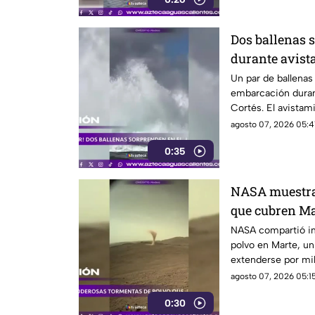
Dos ballenas 
durante avist
Cortés
Un par de ballena
embarcación duran
Cortés. El avistam
sorprendió a los vi
agosto 07, 2026 05:4
0:35
NASA muestra 
que cubren Ma
NASA compartió i
polvo en Marte, u
extenderse por mil
misiones de explo
agosto 07, 2026 05:15
0:30