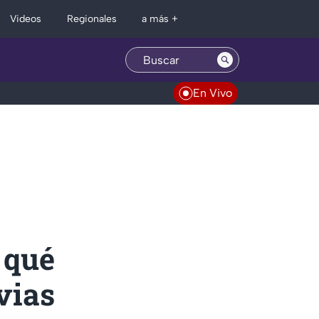
Regionales
Videos
a más +
En Vivo
 qué
vias