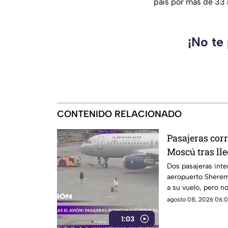
país por más de 33 
¡No te
CONTENIDO RELACIONADO
Pasajeras cor
Moscú tras lle
Dos pasajeras inte
aeropuerto Sherem
a su vuelo, pero n
agosto 08, 2026 06:0
1:03