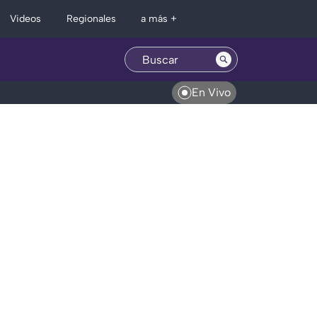
Regionales
Videos
a más +
En Vivo