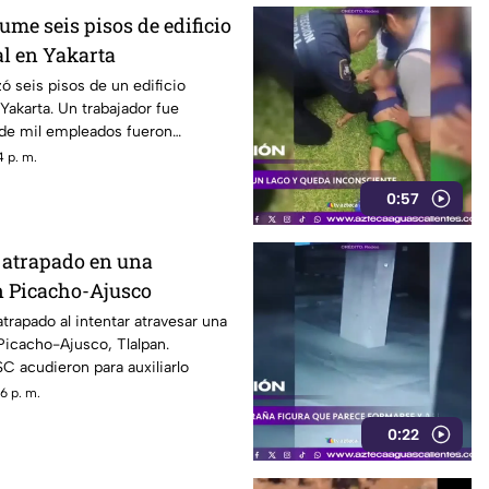
me seis pisos de edificio
l en Yakarta
ó seis pisos de un edificio
akarta. Un trabajador fue
 de mil empleados fueron
 p. m.
0:57
a atrapado en una
n Picacho-Ajusco
trapado al intentar atravesar una
Picacho-Ajusco, Tlalpan.
C acudieron para auxiliarlo
6 p. m.
0:22