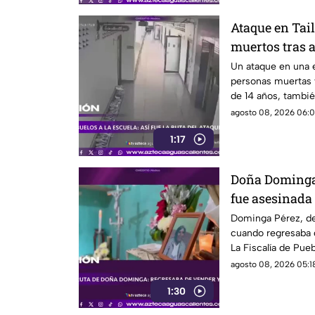
Ataque en Tai
muertos tras 
Un ataque en una e
personas muertas y
de 14 años, tambié
agosto 08, 2026 06:0
1:17
Doña Dominga 
fue asesinada 
la agresión (
Dominga Pérez, de
cuando regresaba 
La Fiscalía de Pueb
agosto 08, 2026 05:18
1:30