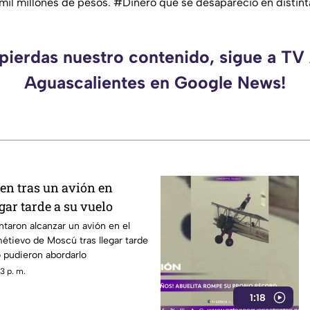
mil millones de pesos. #Dinero que se desapareció en distinta
 pierdas nuestro contenido, sigue a TV
Aguascalientes en Google News!
ren tras un avión en
gar tarde a su vuelo
ntaron alcanzar un avión en el
étievo de Moscú tras llegar tarde
o pudieron abordarlo
3 p. m.
1:18