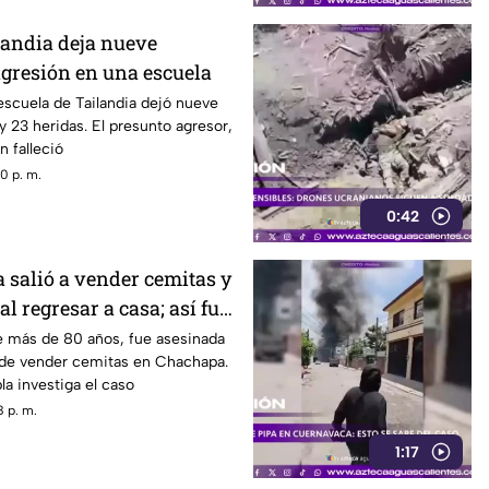
landia deja nueve
agresión en una escuela
scuela de Tailandia dejó nueve
 23 heridas. El presunto agresor,
n falleció
0 p. m.
0:42
salió a vender cemitas y
al regresar a casa; así fue
VIDEO)
 más de 80 años, fue asesinada
de vender cemitas en Chachapa.
la investiga el caso
 p. m.
1:17