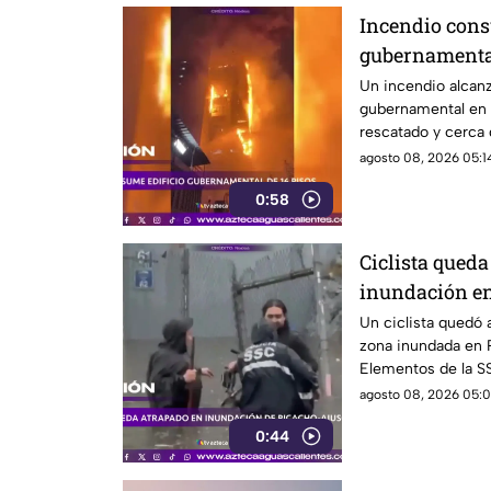
Incendio consu
gubernamenta
Un incendio alcanz
gubernamental en Y
rescatado y cerca
reubicados
agosto 08, 2026 05:14
0:58
Ciclista qued
inundación e
Un ciclista quedó a
zona inundada en 
Elementos de la SS
agosto 08, 2026 05:0
0:44