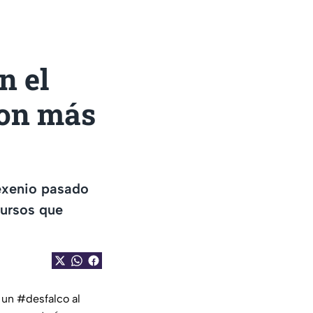
n el
ron más
sexenio pasado
cursos que
 un #desfalco al