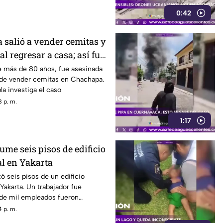
0:42
salió a vender cemitas y
al regresar a casa; así fue
VIDEO)
 más de 80 años, fue asesinada
de vender cemitas en Chachapa.
la investiga el caso
 p. m.
1:17
me seis pisos de edificio
l en Yakarta
ó seis pisos de un edificio
akarta. Un trabajador fue
 de mil empleados fueron
 p. m.