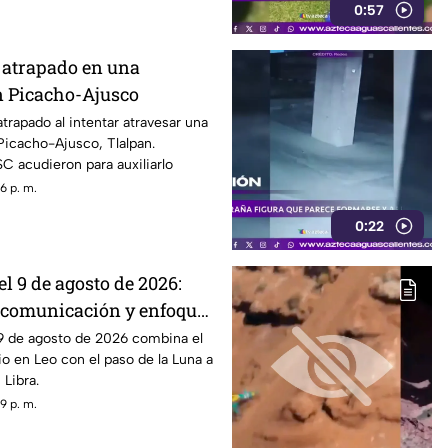
0:57
a atrapado en una
n Picacho-Ajusco
trapado al intentar atravesar una
Picacho-Ajusco, Tlalpan.
C acudieron para auxiliarlo
6 p. m.
0:22
el 9 de agosto de 2026:
 comunicación y enfoque
l 9 de agosto de 2026 combina el
o en Leo con el paso de la Luna a
Libra.
9 p. m.