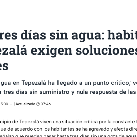
res días sin agua: habi
ezalá exigen solucione
es
gua en Tepezalá ha llegado a un punto crítico; 
 tres días sin suministro y nula respuesta de las
15:30
| Actualizado 🕑 07:46
ipio de Tepezalá viven una situación crítica por la constante 
ue de acuerdo con los habitantes se ha agravado y afecta di
señalan que pueden pasar hasta tres días sin una gota de agua e