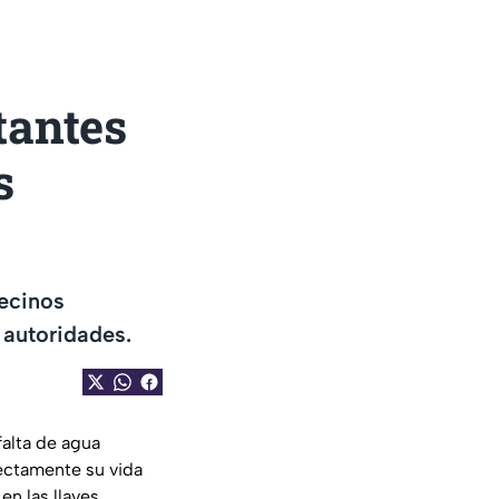
tantes
s
vecinos
 autoridades.
falta de agua
rectamente su vida
n las llaves.