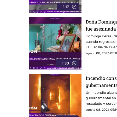
1:17
Doña Dominga 
fue asesinada 
la agresión (
Dominga Pérez, de
cuando regresaba 
La Fiscalía de Pueb
agosto 08, 2026 05:18
1:30
Incendio consu
gubernamenta
Un incendio alcanz
gubernamental en Y
rescatado y cerca
reubicados
agosto 08, 2026 05:14