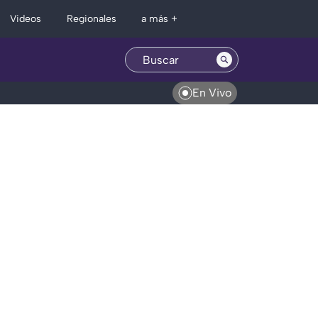
Regionales
Videos
a más +
En Vivo