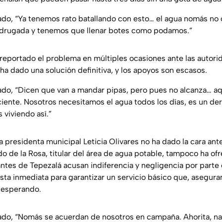
ado, “Ya tenemos rato batallando con esto… el agua nomás no 
madrugada y tenemos que llenar botes como podamos.”
reportado el problema en múltiples ocasiones ante las autori
ha dado una solución definitiva, y los apoyos son escasos.
ado, “Dicen que van a mandar pipas, pero pues no alcanza… aq
iciente. Nosotros necesitamos el agua todos los días, es un de
 viviendo así.”
 presidenta municipal Leticia Olivares no ha dado la cara ante
o de la Rosa, titular del área de agua potable, tampoco ha of
antes de Tepezalá acusan indiferencia y negligencia por parte
sta inmediata para garantizar un servicio básico que, aseguran
 esperando.
ado, “Nomás se acuerdan de nosotros en campaña. Ahorita, na