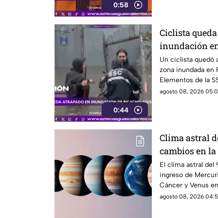
0:58
Ciclista qued
inundación e
Un ciclista quedó a
zona inundada en 
Elementos de la SS
agosto 08, 2026 05:0
0:44
Clima astral d
cambios en la
emocional
El clima astral de
ingreso de Mercuri
Cáncer y Venus en 
agosto 08, 2026 04:5