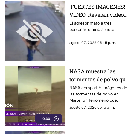
¡FUERTES IMÁGENES!
VIDEO: Revelan videos
de seguridad del tiroteo
El agresor mató a tres
personas e hirió a siete
realizado en famosa
cadena de
agosto 07, 2026 05:45 p. m.
hamburguesas en
Estados Unidos
NASA muestra las
tormentas de polvo que
cubren Marte
NASA compartió imágenes de
las tormentas de polvo en
Marte, un fenómeno que
puede extenderse por miles de
agosto 07, 2026 05:15 p. m.
kilómetros y afectar las
0:30
misiones de exploración