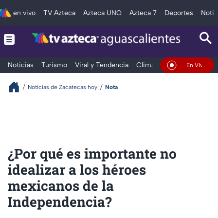
en vivo
TV Azteca
Azteca UNO
Azteca 7
Deportes
Notic
Noticias
Turismo
Viral y Tendencia
Clima
Deportes
Espec
En Vivo
Noticias de Zacatecas hoy
Nota
¿Por qué es importante no
idealizar a los héroes
mexicanos de la
Independencia?