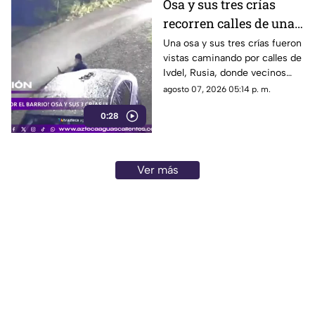
Osa y sus tres crías
recorren calles de una
ciudad en Rusia
Una osa y sus tres crías fueron
vistas caminando por calles de
Ivdel, Rusia, donde vecinos
reportan un aumento en los
agosto 07, 2026 05:14 p. m.
avistamientos de estos
0:28
animales
Ver más