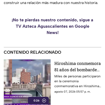
construir una relación más madura con nuestra historia.
¡No te pierdas nuestro contenido, sigue a
TV Azteca Aguascalientes en Google
News!
CONTENIDO RELACIONADO
Hiroshima conmemora
81 años del bombardeo
atómico con un minuto
Miles de personas participaron
en la ceremonia
de silencio
conmemorativa en Hiroshima,
donde se recordó a las
agosto 07, 2026 05:57 p. m.
víctimas del bombardeo
0:26
atómico ocurrido en 1945