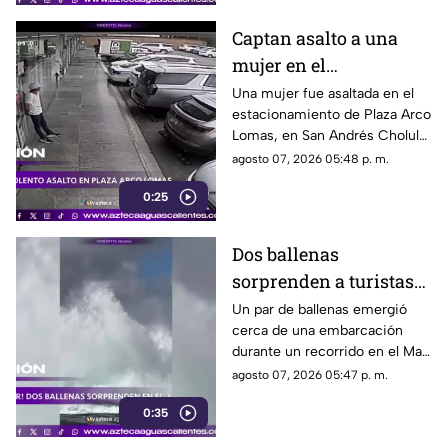
Captan asalto a una
mujer en el
estacionamiento de
Una mujer fue asaltada en el
estacionamiento de Plaza Arco
Plaza Arco Lomas
Lomas, en San Andrés Cholula.
El ataque quedó registrado por
agosto 07, 2026 05:48 p. m.
cámaras de seguridad
0:25
Dos ballenas
sorprenden a turistas
durante avistamiento
Un par de ballenas emergió
cerca de una embarcación
en el Mar de Cortés
durante un recorrido en el Mar
de Cortés. El avistamiento fue
agosto 07, 2026 05:47 p. m.
captado en video y sorprendió
0:35
a los visitantes.