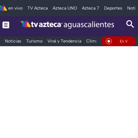
en vivo
TV Azteca
Azteca UNO
Azteca 7
Deportes
Notic
Noticias
Turismo
Viral y Tendencia
Clima
Deportes
Espec
En Vivo