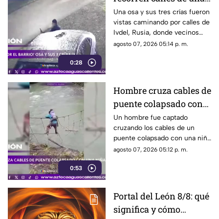
ciudad en Rusia
Una osa y sus tres crías fueron
vistas caminando por calles de
Ivdel, Rusia, donde vecinos
reportan un aumento en los
agosto 07, 2026 05:14 p. m.
avistamientos de estos
0:28
animales
Hombre cruza cables de
puente colapsado con
una niña en Ecuador
Un hombre fue captado
cruzando los cables de un
puente colapsado con una niña
en la espalda, en Ecuador, ante
agosto 07, 2026 05:12 p. m.
la falta de una vía segura
0:53
Portal del León 8/8: qué
significa y cómo