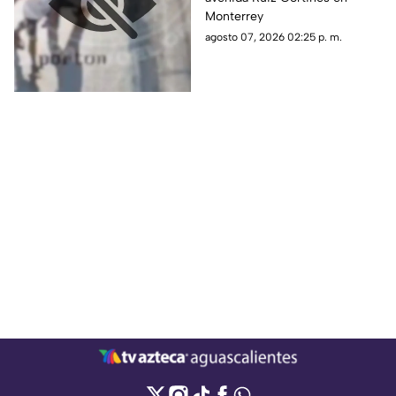
atropellado por un
Monterrey
tráiler luego de ser
agosto 07, 2026 02:25 p. m.
empujado sin motivo
por un sujeto en la
banqueta