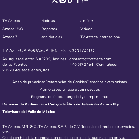
TV Azteca
Noticias
a más +
Azteca UNO
Deportes
Videos
Azteca 7
adn Noticias
TV Azteca Internacional
TV AZTECA AGUASCALIENTES
CONTACTO
Av. Aguascalientes Sur 1202, Jardines
contacto@tvazteca.com
de las Fuentes,
449 917 2464 | Conmutador
20270 Aguascalientes, Ags.
Aviso de privacidad
Preferencias de Cookies
Derechos
Inversionistas
Promo Espacio
Trabaja con nosotros
Programa de ética, integridad y cumplimiento
Defensor de Audiencias y Código de Ética de Televisión Azteca III y
Televisora del Valle de México
TV Azteca, M.R. & ©, TV Azteca, S.A.B. de C.V. Todos los derechos reservados,
2025.
Queda prohibida la reproducción total o parcial sin la autorización previa,