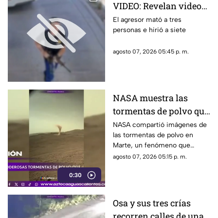
VIDEO: Revelan videos
de seguridad del tiroteo
El agresor mató a tres
personas e hirió a siete
realizado en famosa
cadena de
agosto 07, 2026 05:45 p. m.
hamburguesas en
Estados Unidos
NASA muestra las
tormentas de polvo que
cubren Marte
NASA compartió imágenes de
las tormentas de polvo en
Marte, un fenómeno que
puede extenderse por miles de
agosto 07, 2026 05:15 p. m.
kilómetros y afectar las
0:30
misiones de exploración
Osa y sus tres crías
recorren calles de una