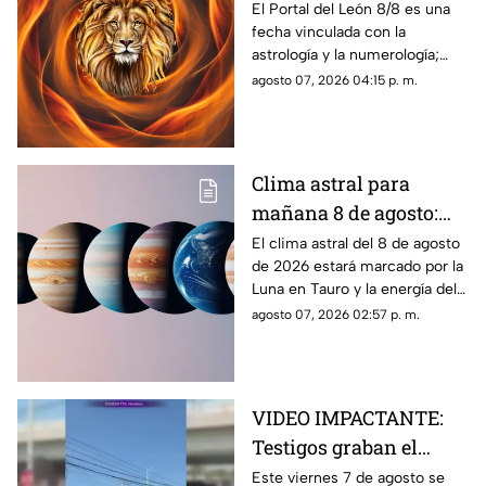
aprovechar la energía
El Portal del León 8/8 es una
fecha vinculada con la
de esta fecha
astrología y la numerología;
conoce qué significa, por qué
agosto 07, 2026 04:15 p. m.
recibe ese nombre y las
prácticas más comunes
Clima astral para
mañana 8 de agosto:
los principales
El clima astral del 8 de agosto
de 2026 estará marcado por la
movimientos
Luna en Tauro y la energía del
planetarios y el
Sol en Leo. Conoce los
agosto 07, 2026 02:57 p. m.
horóscopo de cada
principales tránsitos y el
signo
horóscopo de cada signo
VIDEO IMPACTANTE:
Testigos graban el
momento exacto en que
Este viernes 7 de agosto se