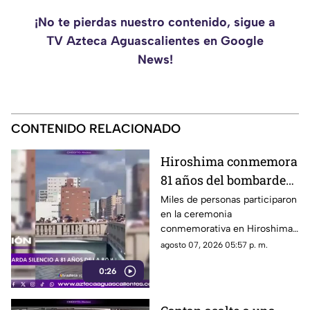
¡No te pierdas nuestro contenido, sigue a
TV Azteca Aguascalientes en Google
News!
CONTENIDO RELACIONADO
Hiroshima conmemora
81 años del bombardeo
atómico con un minuto
Miles de personas participaron
en la ceremonia
de silencio
conmemorativa en Hiroshima,
donde se recordó a las
agosto 07, 2026 05:57 p. m.
víctimas del bombardeo
0:26
atómico ocurrido en 1945