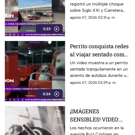
registró un múltiple choque
tráiler impacta varios
sobre Siglo XXI y Carretera
autos en
Federal 70 Oriente
agosto 07, 2026 02:31 p. m.
Aguascalientes
0:23
Perrito conquista redes
al viajar sentado como
un pasajero en un
Un video muestra a un perrito
sentado tranquilamente en un
autobús
asiento de autobús durante un
recorrido. Usuarios destacaron
agosto 07, 2026 02:29 p. m.
su comportamiento y la
0:24
escena se viralizó
¡IMÁGENES
SENSIBLES! VIDEO:
Adulto mayor muere
Los hechos ocurrieron en la
avenida Ruiz Cortines en