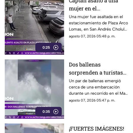
Captan asalto a una
mujer en el
estacionamiento de
Una mujer fue asaltada en el
estacionamiento de Plaza Arco
Plaza Arco Lomas
Lomas, en San Andrés Cholula.
El ataque quedó registrado por
agosto 07, 2026 05:48 p. m.
cámaras de seguridad
0:25
Dos ballenas
sorprenden a turistas
durante avistamiento
Un par de ballenas emergió
cerca de una embarcación
en el Mar de Cortés
durante un recorrido en el Mar
de Cortés. El avistamiento fue
agosto 07, 2026 05:47 p. m.
captado en video y sorprendió
0:35
a los visitantes.
¡FUERTES IMÁGENES!