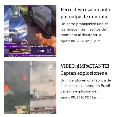
Perro destroza un auto
por culpa de una rata
Un perro protagonizó uno de
los videos más insólitos del
momento al destrozar la
defensa de un automóvil con
agosto 05, 2026 02:58 p. m.
un solo objetivo: atrapar a una
0:28
rata que se había escondido
dentro del vehículo
VIDEO: ¡IMPACTANTE!
Captan explosiones en
alcantarillas tras el
Un incendio en una fábrica de
sustancias químicas en Brasil
incendio en una
causó la explosión de
fábrica
alcantarillas; el momento
agosto 05, 2026 02:53 p. m.
quedó captado en video