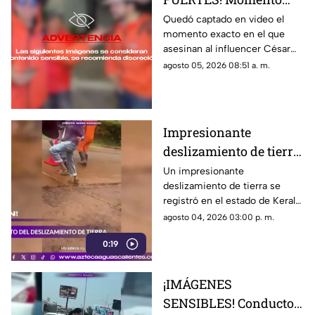
exacto en el que
Quedó captado en video el
momento exacto en el que
asesinan a influencer
asesinan al influencer César
César Gastélum
Gastélum durante una
agosto 05, 2026 08:51 a. m.
durante transmisión
transmisión en vivo
en vivo
Impresionante
deslizamiento de tierra
en India durante
Un impresionante
deslizamiento de tierra se
intensas lluvias
registró en el estado de Kerala,
monzónicas
India, donde las intensas
agosto 04, 2026 03:00 p. m.
lluvias monzónicas continúan
0:19
provocando emergencias y
elevando el riesgo de
derrumbes
¡IMÁGENES
SENSIBLES! Conductor