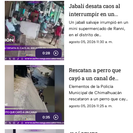
Jabalí desata caos al
interrumpir en un
comercio y embiste a
Un jabalí salvaje irrumpió en un
mini supermercado de Ranni,
un hombre
en el distrito de
Pathanamthitta, Kerala, India,
agosto 05, 2026 11:30 a. m.
la mañana del 5 de julio de
0:28
2026, cuando la propietaria
apenas abría el negocio
Rescatan a perro que
cayó a un canal de
aguas negras en
Elementos de la Policía
Municipal de Chimalhuacán
Chimalhuacán
rescataron a un perro que cayó
a un canal de aguas negras,
agosto 05, 2026 11:25 a. m.
luego de un operativo para
0:35
ponerlo a salvo