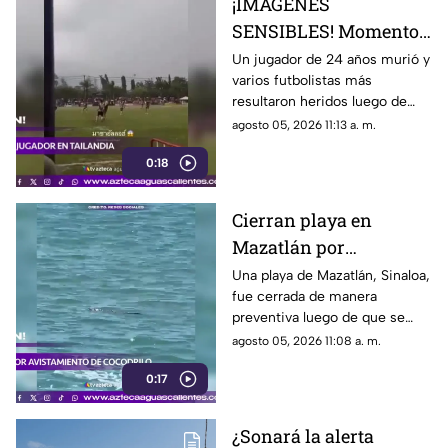
¡IMÁGENES
SENSIBLES! Momento
en el que rayo cae
Un jugador de 24 años murió y
varios futbolistas más
durante partido de
resultaron heridos luego de
fútbol y mata a jugador
que un rayo impactara el
agosto 05, 2026 11:13 a. m.
campo durante un partido de
0:18
futbol en la provincia de
Narathiwat, Tailandia
Cierran playa en
Mazatlán por
avistamiento de
Una playa de Mazatlán, Sinaloa,
fue cerrada de manera
cocodrilo
preventiva luego de que se
reportara el avistamiento de un
agosto 05, 2026 11:08 a. m.
cocodrilo en la zona, lo que
0:17
movilizó a los cuerpos de
emergencia
¿Sonará la alerta