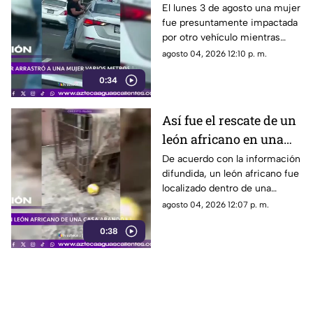
arrastró a una mujer
El lunes 3 de agosto una mujer
fue presuntamente impactada
varios metros tras
por otro vehículo mientras
accidente en Monterrey
circulaba sobre el paso elevado
agosto 04, 2026 12:10 p. m.
de las avenidas Fidel Velázquez
0:34
y Bernardo Reyes, en
Monterrey.
Así fue el rescate de un
león africano en una
casa abandonada en
De acuerdo con la información
difundida, un león africano fue
Tamaulipas
localizado dentro de una
vivienda abandonada en
agosto 04, 2026 12:07 p. m.
Matamoros, Tamaulipas,
0:38
durante la madrugada del lunes
3 de agosto de 2026