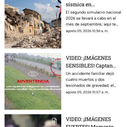
sísmica en
Aguascalientes? Fecha
El segundo simulacro nacional
2026 se llevará a cabo en el
para el segundo
mes de septiembre; aquí te
simulacro nacional
contamos más sobre la fecha y
agosto 05, 2026 10:56 a. m.
2026
si sonará la alerta sísmica en
Aguascalientes
VIDEO: ¡IMÁGENES
SENSIBLES! Captan
brutal accidente
Un accidente familiar dejó
cuatro muertos y dos
familiar que dejó 4
lesionados de gravedad; el
muertos y 2 lesionados
momento quedó captado en
agosto 05, 2026 10:07 a. m.
video por una cámara de
videovigilancia
VIDEO: ¡IMÁGENES
FUERTES! Momento